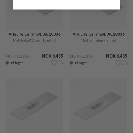
ArkiLife Ceramo® AC10036
ArkiLife Ceramo® AC10036
Matt hvit, Ø35 mm kranhull
Matt hvit, uten kranhull
NOK 12.165
NOK 6.435
NOK 12.165
NOK 6.435
På lager
På lager