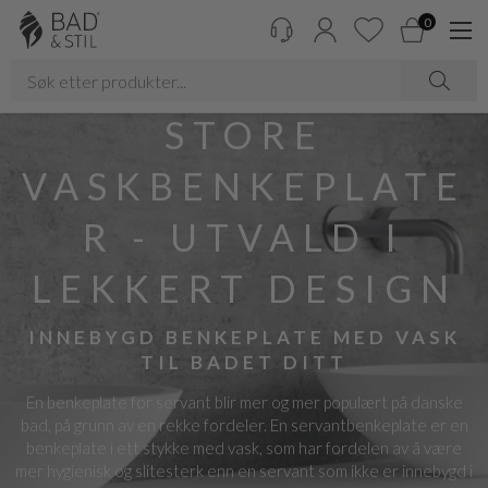
0
STORE
VASKBENKEPLATE
R - UTVALD I
LEKKERT DESIGN
INNEBYGD BENKEPLATE MED VASK
TIL BADET DITT
En benkeplate for servant blir mer og mer populært på danske
bad, på grunn av en rekke fordeler. En servantbenkeplate er en
benkeplate i ett stykke med vask, som har fordelen av å være
mer hygienisk og slitesterk enn en servant som ikke er innebygd i