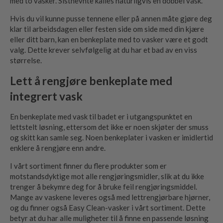
med to vasker. Sistnevnte kalles naturligvis en dobbel vask.
Hvis du vil kunne pusse tennene eller på annen måte gjøre deg
klar til arbeidsdagen eller festen side om side med din kjære
eller ditt barn, kan en benkeplate med to vasker være et godt
valg. Dette krever selvfølgelig at du har et bad av en viss
størrelse.
Lett å rengjøre benkeplate med
integrert vask
En benkeplate med vask til badet er i utgangspunktet en
lettstelt løsning, ettersom det ikke er noen skjøter der smuss
og skitt kan samle seg. Noen benkeplater i vasken er imidlertid
enklere å rengjøre enn andre.
I vårt sortiment finner du flere produkter som er
motstandsdyktige mot alle rengjøringsmidler, slik at du ikke
trenger å bekymre deg for å bruke feil rengjøringsmiddel.
Mange av vaskene leveres også med lettrengjørbare hjørner,
og du finner også Easy Clean-vasker i vårt sortiment. Dette
betyr at du har alle muligheter til å finne en passende løsning