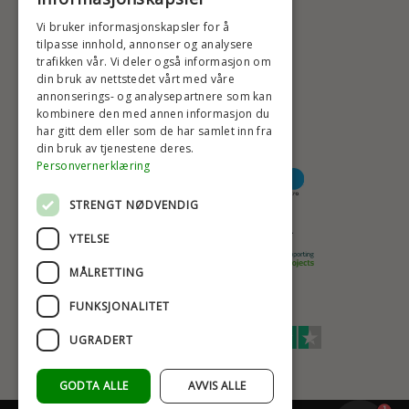
BADSTIL@BADSTIL.NO
Vi bruker informasjonskapsler for å
tilpasse innhold, annonser og analysere
trafikken vår. Vi deler også informasjon om
din bruk av nettstedet vårt med våre
HØYESTE KREDITTVURD
annonserings- og analysepartnere som kan
kombinere den med annen informasjon du
har gitt dem eller som de har samlet inn fra
din bruk av tjenestene deres.
BETALINGSALTERNATIVER
Personvernerklæring
STRENGT NØDVENDIG
TRYGG OG SIKKER NETTHANDEL
YTELSE
MÅLRETTING
FUNKSJONALITET
TRUSTSCORE 4,7
UGRADERT
Excellent
GODTA ALLE
AVVIS ALLE