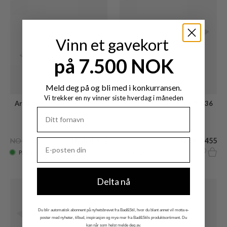
Vinn et gavekort
på 7.500 NOK
Meld deg på og bli med i konkurransen.
Vi trekker en ny vinner siste hverdag i måneden
ArkiLife Ceramo® AC10036
ArkiLife Ceramo® AC10036
Hvit, Ø35 mm kranhull
Hvit, uten kranhull
NOK 8.040
NOK 4.455
NOK 8.040
NOK 4.455
På lager
På lager
Delta nå
Du blir automatisk abonnent på nyhetsbrevet fra Bad&Stil, hvor du blant annet vil motta e-
poster med nyheter, tilbud, inspirasjon og mye mer fra Bad&Stils produktsortiment. Du
kan når som helst melde deg av.