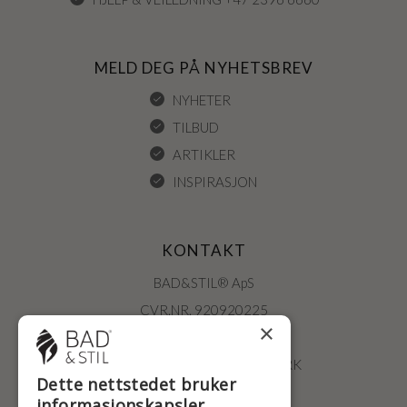
MELD DEG PÅ NYHETSBREV
NYHETER
TILBUD
ARTIKLER
INSPIRASJON
KONTAKT
BAD&STIL® ApS
CVR.NR. 920920225
×
ØSTERBROGADE 202
2100 KØBENHAVN • DANMARK
Dette nettstedet bruker
+47 2396 6660
informasjonskapsler