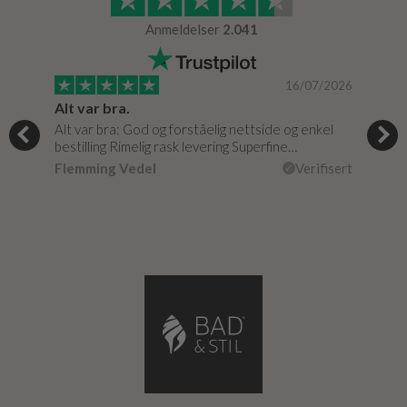
Anmeldelser
2.041
/2024
16/07/2026
Alt var bra.
Jeg
og
Alt var bra: God og forståelig nettside og enkel
Jeg 
r
bestilling Rimelig rask levering Superfine…
fikk
Flemming Vedel
Verifisert
Lou
isert