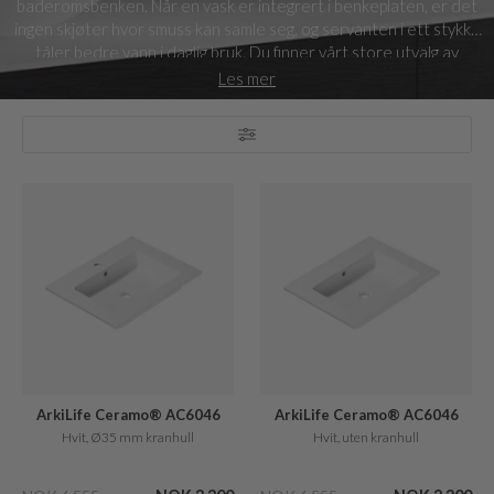
baderomsbenken. Når en vask er integrert i benkeplaten, er det
ingen skjøter hvor smuss kan samle seg, og servanten i ett stykke
tåler bedre vann i daglig bruk. Du finner vårt store utvalg av
servantbenkeplater til ditt bad i standardmål nedenfor, dog har
Les mer
du for noen servanter muligheten til å bestille spesiallaget.
ArkiLife Ceramo® AC6046
ArkiLife Ceramo® AC6046
Hvit, Ø35 mm kranhull
Hvit, uten kranhull