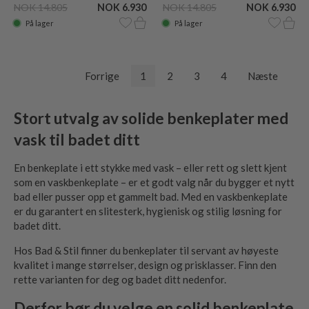
NOK 14.805
NOK 6.930
NOK 14.805
NOK 6.930
På lager
På lager
Forrige
1
2
3
4
Næste
Stort utvalg av solide benkeplater med
vask til badet ditt
En benkeplate i ett stykke med vask – eller rett og slett kjent
som en vaskbenkeplate – er et godt valg når du bygger et nytt
bad eller pusser opp et gammelt bad. Med en vaskbenkeplate
er du garantert en slitesterk, hygienisk og stilig løsning for
badet ditt.
Hos Bad & Stil finner du benkeplater til servant av høyeste
kvalitet i mange størrelser, design og prisklasser. Finn den
rette varianten for deg og badet ditt nedenfor.
Derfor bør du velge en solid benkeplate