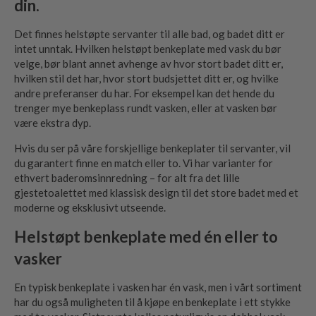
din.
Det finnes helstøpte servanter til alle bad, og badet ditt er
intet unntak. Hvilken helstøpt benkeplate med vask du bør
velge, bør blant annet avhenge av hvor stort badet ditt er,
hvilken stil det har, hvor stort budsjettet ditt er, og hvilke
andre preferanser du har. For eksempel kan det hende du
trenger mye benkeplass rundt vasken, eller at vasken bør
være ekstra dyp.
Hvis du ser på våre forskjellige benkeplater til servanter, vil
du garantert finne en match eller to. Vi har varianter for
ethvert baderomsinnredning – for alt fra det lille
gjestetoalettet med klassisk design til det store badet med et
moderne og eksklusivt utseende.
Helstøpt benkeplate med én eller to
vasker
En typisk benkeplate i vasken har én vask, men i vårt sortiment
har du også muligheten til å kjøpe en benkeplate i ett stykke