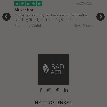
/0020
16/07/2026
Alt var bra.
Jeg
Alt var bra: God og forståelig nettside og enkel
Jeg 
bestilling Rimelig rask levering Superfine…
fikk
isert
Flemming Vedel
Verifisert
Lou
NYTTIGE LENKER