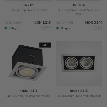
Brick 01
Brick 02
LED Vegglampe 16x125x5h IP20
LED-vegglampe, 25x12,5x5h, IP20,
svart
NOK 2.685
NOK 1.315
NOK 4.335
NOK 2.140
På lager
På lager
SALE
Inside 1 LED
Inside 2 LED
110x110 mm, inkl. driver og lyskilde
110x200 mm, inkl. driver og lyskilde