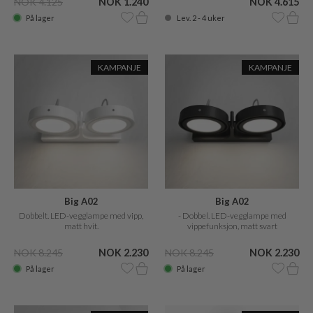
NOK 4.125
NOK 1.240
NOK 4.615
På lager
Lev. 2 - 4 uker
KAMPANJE
KAMPANJE
Big A02
Big A02
Dobbelt. LED-vegglampe med vipp,
- Dobbel. LED-vegglampe med
matt hvit.
vippefunksjon, matt svart
NOK 8.245
NOK 2.230
NOK 8.245
NOK 2.230
På lager
På lager