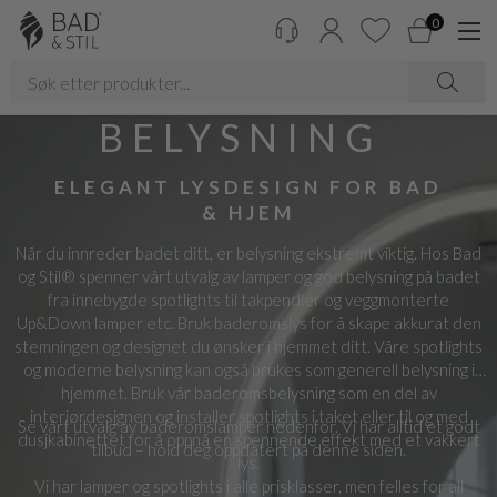
0
BELYSNING
ELEGANT LYSDESIGN FOR BAD
& HJEM
Når du innreder badet ditt, er belysning ekstremt viktig. Hos Bad
og Stil® spenner vårt utvalg av lamper og god belysning på badet
fra innebygde spotlights til takpendler og veggmonterte
Up&Down lamper etc. Bruk baderomslys for å skape akkurat den
stemningen og designet du ønsker i hjemmet ditt. Våre spotlights
og moderne belysning kan også brukes som generell belysning i
hjemmet. Bruk vår baderomsbelysning som en del av
interiørdesignen og installer spotlights i taket eller til og med
Se vårt utvalg av baderomslamper nedenfor. Vi har alltid et godt
dusjkabinettet for å oppnå en spennende effekt med et vakkert
tilbud – hold deg oppdatert på denne siden.
lys.
Vi har lamper og spotlights i alle prisklasser, men felles for all