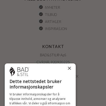
NYHETER
TILBUD
ARTIKLER
INSPIRASJON
KONTAKT
BAD&STIL® ApS
CVR.NR. 920920225
×
ØSTERBROGADE 202
2100 KØBENHAVN • DANMARK
Dette nettstedet bruker
+47 2396 6660
informasjonskapsler
BADSTIL@BADSTIL.NO
Vi bruker informasjonskapsler for å
tilpasse innhold, annonser og analysere
trafikken vår. Vi deler også informasjon om