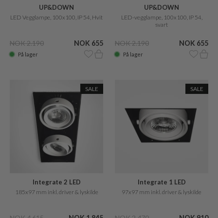
UP&DOWN
UP&DOWN
LED Vegglampe, 100x100, IP 54, Hvit
LED-vegglampe, 100x100, IP 54,
svart
NOK 2.190
NOK 655
NOK 2.190
NOK 655
På lager
På lager
SALE
SALE
Integrate 2 LED
Integrate 1 LED
185x97 mm inkl. driver & lyskilde
97x97 mm inkl. driver & lyskilde
NOK 4.615
NOK 1.845
NOK 2.470
NOK 910