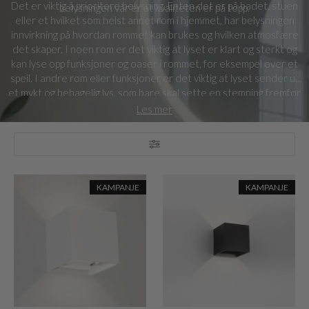
Det er viktig å prioritere belysning. Enten det er på badet, stuen
belysningen vår er at kvaliteten er på topp.
eller et hvilket som helst annet rom i hjemmet, har belysningen
innvirkning på hvordan rommet kan brukes og hvilken atmosfære
det skaper. I noen rom er det viktig at lyset er klart og sterkt og
kan lyse opp funksjoner og oaser i rommet, for eksempel over et
speil. I andre rom eller funksjoner er det viktig at lyset sender ut
et mykt og behagelig lys, som bare skal sette en stemning fremfor
å være en direkte lyskilde. Det kan være over badekaret eller i
Les mer
et hjørne av soverommet. Ved å velge riktig type belysning
fremheves stemning, funksjon og personlig stil, og ønsket uttrykk
kan gjøres tydeligere eller uskarpt etter dine ønsker og behov.
Hensikten med atter andre lyskilder er et utelukkende
dekorativt formål, hvor estetikken til hele rommet forenes ved å
KAMPANJE
KAMPANJE
legge til en lampe med et kunstnerisk uttrykk. Du kan sjelden ha
for mange lyskilder i hjemmet, så trikset er selvfølgelig å finne
akkurat de lampene som dekker hjemmets behov.