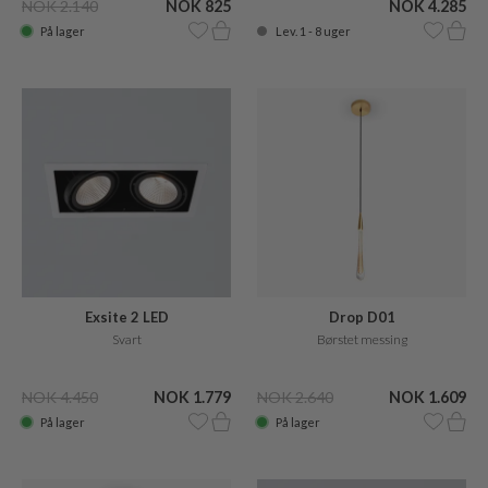
NOK 2.140
NOK 825
NOK 4.285
På lager
Lev. 1 - 8 uger
Exsite 2 LED
Drop D01
Svart
Børstet messing
NOK 4.450
NOK 1.779
NOK 2.640
NOK 1.609
På lager
På lager