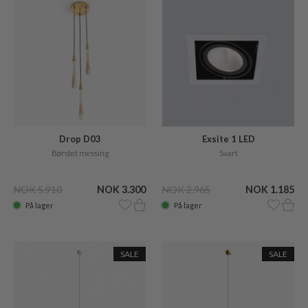
Drop D03
Exsite 1 LED
Børstet messing
Svart
NOK 5.910
NOK 3.300
NOK 2.965
NOK 1.185
På lager
På lager
SALE
SALE