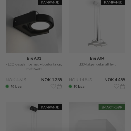
KAMPANJE
KAMPANJE
Big A01
Big A04
- LED-vegglampe med vippefunksjon,
LED-takpendel, matt hvit
matt svart
NOK 4.615
NOK 1.385
NOK 14.845
NOK 4.455
På lager
På lager
KAMPANJE
SMART KJØP