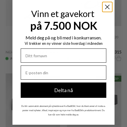
Vinn et gavekort
på 7.500 NOK
Big A04
Brick 01
LED takpendel, matt svart
Meld deg på og bli med i konkurransen.
LED Vegglampe 16x125x5h IP20
Vi trekker en ny vinner siste hverdag i måneden
NOK 14.845
NOK 4.455
NOK 2.685
NOK 1.315
På lager
På lager
SMART KJØP
SMART KJØP
Delta nå
Du blir automatisk abonnent på nyhetsbrevet fra Bad&Stil, hvor du blant annet vil motta e-
poster med nyheter, tilbud, inspirasjon og mye mer fra Bad&Stils produktsortiment. Du
kan når som helst melde deg av.