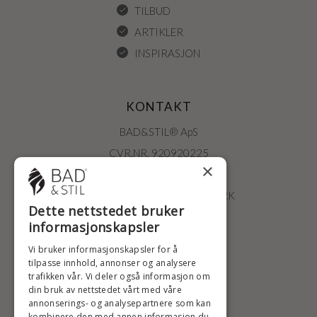
TILBUD
ARTIKLER
INSPIRASJON
KONTAKT
BAD&STIL® ApS
CVR.NR. 920920225
×
ØSTERBROGADE 202
2100 KØBENHAVN • DANMARK
Dette nettstedet bruker
+47 2396 6660
informasjonskapsler
BADSTIL@BADSTIL.NO
Vi bruker informasjonskapsler for å
tilpasse innhold, annonser og analysere
trafikken vår. Vi deler også informasjon om
HØYESTE KREDITTVURD
din bruk av nettstedet vårt med våre
annonserings- og analysepartnere som kan
kombinere den med annen informasjon du