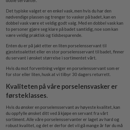
doble servanter.
Det typiske valget er en enkel vask, men hvis du har den
nødvendige plassen og trenger to vasker på badet, kan en
dobbel vask være et veldig godt valg. Med en dobbel vask kan
to personer gjøre seg klare på badet samtidig, noe som kan
være veldig praktisk og tidsbesparende.
Enten du er på jakt etter en liten porselensservant til
gjestetoalettet eller en stor porselensservant til badet, finner
du servant i ønsket størrelse i sortimentet vårt.
Hvis du mot forventning velger en porselensservant som er
for stor eller liten, husk at vi tilbyr 30 dagers returrett.
Kvaliteten på våre porselensvasker er
førsteklasses.
Hvis du ønsker en porselensservant av høyeste kvalitet, kan
du oppfylle ønsket ditt ved å kjøpe en servant fra vårt
sortiment. Alle våre porselensservanter er laget av hard og
robust kvalitet, og det er derfor det vil gå mange år før du må