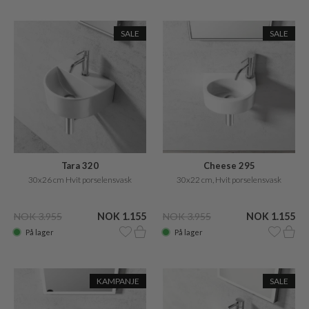
SALE
SALE
Tara 320
Cheese 295
30x26 cm Hvit porselensvask
30x22 cm, Hvit porselensvask
NOK 3.955
NOK 1.155
NOK 3.955
NOK 1.155
På lager
På lager
KAMPANJE
SALE