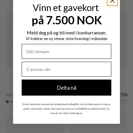
Vinn et gavekort
på 7.500 NOK
Meld deg på og bli med i konkurransen.
Vi trekker en ny vinner siste hverdag i måneden
CPH Square CS8036
CPH Square CS6036
Hvit porselen
Delta nå
NOK 8.085
NOK 4.455
NOK 7.750
På lager
Lev. 2 - 4 uker
Du blir automatisk abonnent på nyhetsbrevet fra Bad&Stil, hvor du blant annet vil motta e-
poster med nyheter, tilbud, inspirasjon og mye mer fra Bad&Stils produktsortiment. Du
kan når som helst melde deg av.