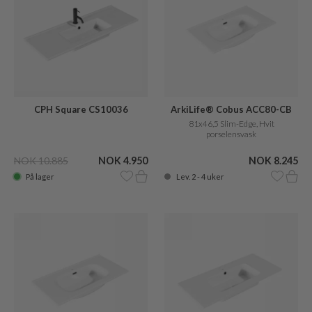
CPH Square CS10036
ArkiLife® Cobus ACC80-CB
81x46,5 Slim-Edge, Hvit
porselensvask
NOK 10.885
NOK 4.950
NOK 8.245
På lager
Lev. 2 - 4 uker