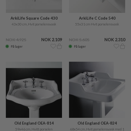
ArkiLife Square Code 430
ArkiLife C Code 540
43x30 cm, Hvit porselensvask
55x31 cm Hvit porselensvask
NOK 4.925
NOK 2.109
NOK 5.605
NOK 2.310
På lager
På lager
Old England OEA-824
Old England OEA-814
68x54 cm. Hvit porselensvask med 1
59x46 cm. Hvitt porselen