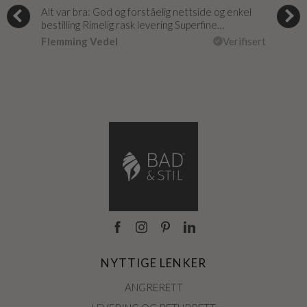
og
Alt var bra: God og forståelig nettside og enkel
Jeg 
r
bestilling Rimelig rask levering Superfine…
fikk
Flemming Vedel
Verifisert
Lou
isert
NYTTIGE LENKER
ANGRERETT