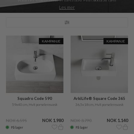
godt i et større toalett med dusj. Finn akkurat den
porselensvasken du trenger under og følg med på siden for
Les mer
nyheter og tilbud på porselensvasker.
KAMPANJE
KAMPANJE
Squadro Code 590
ArkiLife® Square Code 365
59x40 cm, Hvit porselensvask
36,5x18 cm, Hvit porselensvask
NOK 6.595
NOK 1.980
NOK 3.790
NOK 1.140
På lager
På lager