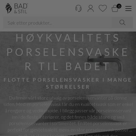
0
HØYKVALITETS
PORSELENSVASKE
R TIL BADET
FLOTTE PORSELENSVASKER I MANGE
STØRRELSER
Du finner vårt store utvalg av porselensservanter på denne
siden. Med en porselensvask får du en kvalitetsvask som er enkel
å rengjøre og vedlikeholde. I tillegg passer vår porselensservant
inn i de fleste interiører, og det finnes både store og små
porselensservanter i sortimentet. En liten porselensvask er
perfekt for gjestetoalett, mens en stor porselensvask passer