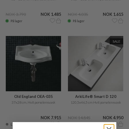
NOK 3.790
NOK 1.485
NOK 4.035
NOK 1.615
På lager
På lager
SALE
Old England OEA-035
ArkiLife® Smart D 120
37x28 cm. Hvit porselensvask
120,5x46,5 cm Hvit porselensvask
NOK 7.915
NOK 14.845
NOK 4.950
Lev. 2-6 uger
På lager