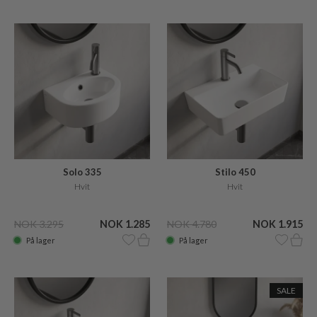
Solo 335
Stilo 450
Hvit
Hvit
NOK 3.295
NOK 1.285
NOK 4.780
NOK 1.915
På lager
På lager
SALE