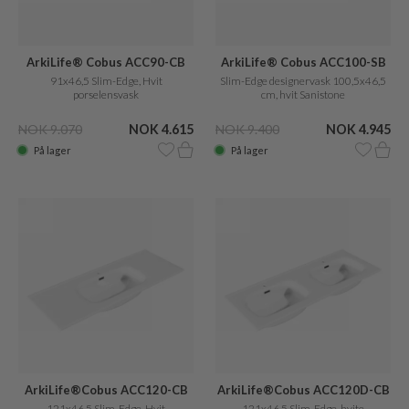
ArkiLife® Cobus ACC90-CB
ArkiLife® Cobus ACC100-SB
91x46,5 Slim-Edge, Hvit
Slim-Edge designervask 100,5x46,5
porselensvask
cm, hvit Sanistone
NOK 9.070
NOK 4.615
NOK 9.400
NOK 4.945
På lager
På lager
ArkiLife®Cobus ACC120-CB
ArkiLife®Cobus ACC120D-CB
121x46,5 Slim-Edge, Hvit
121x46,5 Slim-Edge, hvite