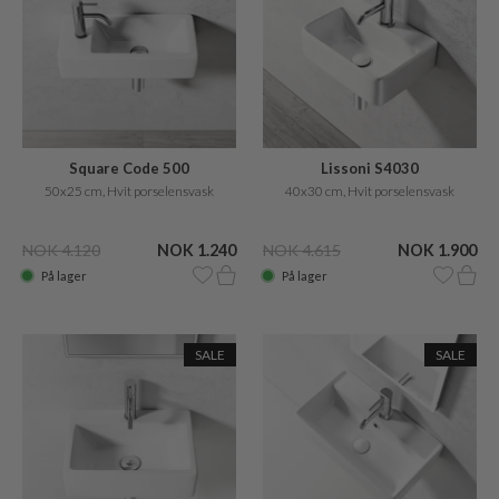
Square Code 500
Lissoni S4030
50x25 cm, Hvit porselensvask
40x30 cm, Hvit porselensvask
NOK 4.120
NOK 1.240
NOK 4.615
NOK 1.900
På lager
På lager
SALE
SALE