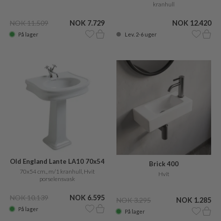
kranhull
NOK 12.420
NOK 11.509
NOK 7.729
Lev. 2-6 uger
På lager
Old England Lante LA10 70x54
Brick 400
cm., m/1 hanehul
70x54 cm., m/1 kranhull, Hvit
Hvit
porselensvask
NOK 10.139
NOK 6.595
NOK 3.295
NOK 1.285
På lager
På lager