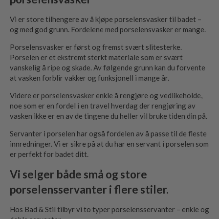
Vi er store tilhengere av å kjøpe porselensvasker til badet –
og med god grunn. Fordelene med porselensvasker er mange.
Porselensvasker er først og fremst svært slitesterke.
Porselen er et ekstremt sterkt materiale som er svært
vanskelig å ripe og skade. Av følgende grunn kan du forvente
at vasken forblir vakker og funksjonell i mange år.
Videre er porselensvasker enkle å rengjøre og vedlikeholde,
noe som er en fordel i en travel hverdag der rengjøring av
vasken ikke er en av de tingene du heller vil bruke tiden din på.
Servanter i porselen har også fordelen av å passe til de fleste
innredninger. Vi er sikre på at du har en servant i porselen som
er perfekt for badet ditt.
Vi selger både små og store
porselensservanter i flere stiler.
Hos Bad & Stil tilbyr vi to typer porselensservanter – enkle og