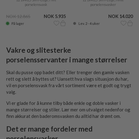
porselensvask
porselensvasker
NOK 12.865
NOK 5.935
NOK 14.020
På lager
Lev. 2 - 4 uker
Vakre og slitesterke
porselensservanter i mange størrelser
Skal du pusse opp badet ditt? Eller trenger den gamle vasken
rett og slett å byttes ut? Uansett hva slags situasjon du har,
vil en porselensvask fra vårt sortiment være et godt og trygt
valg.
Vi er glade for å kunne tilby både enkle og doble vasker i
mange størrelser og stiler. Lær mer om utvalget nedenfor og
finn akkurat den baderomsvasken du alltid har drømt om.
Det er mange fordeler med
porselensvasker