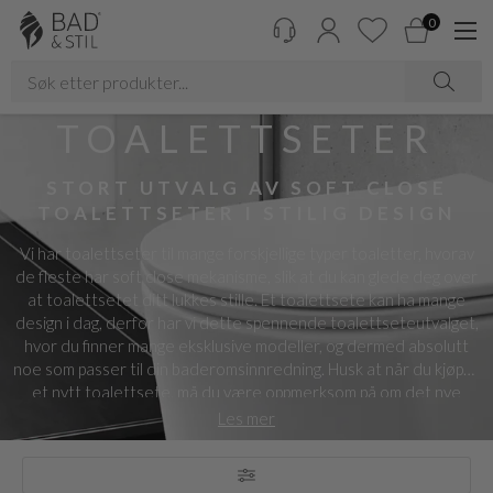
0
TOALETTSETER
STORT UTVALG AV SOFT CLOSE
TOALETTSETER I STILIG DESIGN
Vi har toalettseter til mange forskjellige typer toaletter, hvorav
de fleste har soft close mekanisme, slik at du kan glede deg over
at toalettsetet ditt lukkes stille. Et toalettsete kan ha mange
design i dag, derfor har vi dette spennende toalettseteutvalget,
hvor du finner mange eksklusive modeller, og dermed absolutt
noe som passer til din baderomsinnredning. Husk at når du kjøper
et nytt toalettsete, må du være oppmerksom på om det nye
toalettsetet passer til toalettet ditt med tanke på form,
Les mer
størrelse og beslag.