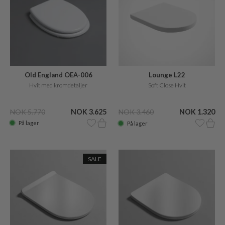
Old England OEA-006
Lounge L22
toiletsæde med soft close
Hvit med kromdetaljer
Soft Close Hvit
NOK 5.770
NOK 3.625
NOK 3.460
NOK 1.320
På lager
På lager
SALE