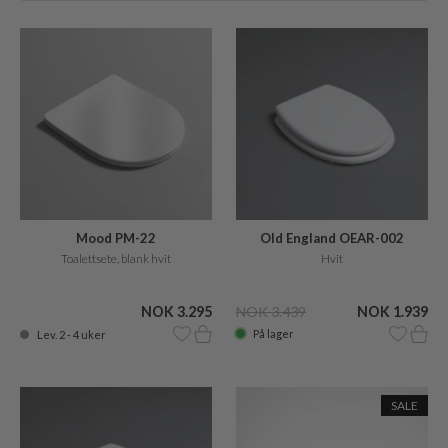
Old England OEAR-002
Mood PM-22
toiletsæde
Hvit
Toalettsete, blank hvit
NOK 3.439
NOK 1.939
NOK 3.295
På lager
Lev. 2 - 4 uker
SALE