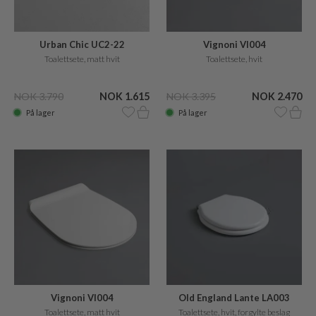
Urban Chic UC2-22
Vignoni VI004
Toalettsete, matt hvit
Toalettsete, hvit
NOK 3.790
NOK 1.615
NOK 3.395
NOK 2.470
På lager
På lager
Vignoni VI004
Old England Lante LA003
Toalettsete, matt hvit
Toalettsete, hvit, forgylte beslag