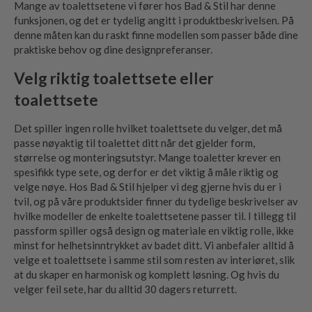
Mange av toalettsetene vi fører hos Bad & Stil har denne
funksjonen, og det er tydelig angitt i produktbeskrivelsen. På
denne måten kan du raskt finne modellen som passer både dine
praktiske behov og dine designpreferanser.
Velg riktig toalettsete eller
toalettsete
Det spiller ingen rolle hvilket toalettsete du velger, det må
passe nøyaktig til toalettet ditt når det gjelder form,
størrelse og monteringsutstyr. Mange toaletter krever en
spesifikk type sete, og derfor er det viktig å måle riktig og
velge nøye. Hos Bad & Stil hjelper vi deg gjerne hvis du er i
tvil, og på våre produktsider finner du tydelige beskrivelser av
hvilke modeller de enkelte toalettsetene passer til. I tillegg til
passform spiller også design og materiale en viktig rolle, ikke
minst for helhetsinntrykket av badet ditt. Vi anbefaler alltid å
velge et toalettsete i samme stil som resten av interiøret, slik
at du skaper en harmonisk og komplett løsning. Og hvis du
velger feil sete, har du alltid 30 dagers returrett.