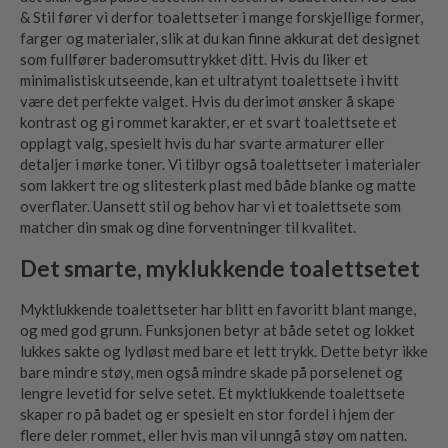
& Stil fører vi derfor toalettseter i mange forskjellige former,
farger og materialer, slik at du kan finne akkurat det designet
som fullfører baderomsuttrykket ditt. Hvis du liker et
minimalistisk utseende, kan et ultratynt toalettsete i hvitt
være det perfekte valget. Hvis du derimot ønsker å skape
kontrast og gi rommet karakter, er et svart toalettsete et
opplagt valg, spesielt hvis du har svarte armaturer eller
detaljer i mørke toner. Vi tilbyr også toalettseter i materialer
som lakkert tre og slitesterk plast med både blanke og matte
overflater. Uansett stil og behov har vi et toalettsete som
matcher din smak og dine forventninger til kvalitet.
Det smarte, myklukkende toalettsetet
Myktlukkende toalettseter har blitt en favoritt blant mange,
og med god grunn. Funksjonen betyr at både setet og lokket
lukkes sakte og lydløst med bare et lett trykk. Dette betyr ikke
bare mindre støy, men også mindre skade på porselenet og
lengre levetid for selve setet. Et myktlukkende toalettsete
skaper ro på badet og er spesielt en stor fordel i hjem der
flere deler rommet, eller hvis man vil unngå støy om natten.