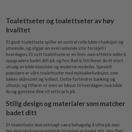
Toalettseter og toalettseter av høy
kvalitet
Et godt toalettsete spiller en sentral rolle både i funksjon og
utseende, og utgjør en overraskende stor forskjell i
hverdagen. Et nytt toalettsete er en liten, men effektiv måte å
oppgradere badet ditt på, og hos Bad & Stil finner du et stort
utvalg av både klassiske og moderne modeller. Spesielt
populære er våre toalettseter med myklukkefunksjon, som
lukkes skånsomt og lydløst. Dette forhindrer banking og
slitasje, og tilfører et snev av luksus til hverdagen, noe både
du og gjestene dine vil sette pris på.
Stilig design og materialer som matcher
badet ditt
Et toalettsete skal selvsagt være behagelig å sitte på, men
det skal også passe estetisk til resten av badet ditt. Hos Bad