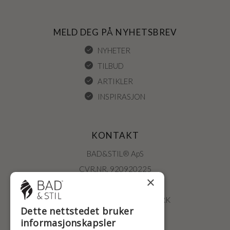
MELD DEG PÅ NYHETSBREV
NYHETER
TILBUD
ARTIKLER
INSPIRASJON
KONTAKT
BAD&STIL® ApS
CVR.NR. 920920225
×
ØSTERBROGADE 202
2100 KØBENHAVN • DANMARK
Dette nettstedet bruker
+47 2396 6660
informasjonskapsler