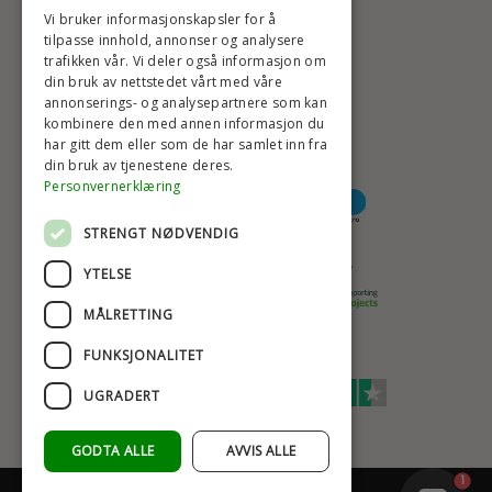
BADSTIL@BADSTIL.NO
Vi bruker informasjonskapsler for å
tilpasse innhold, annonser og analysere
trafikken vår. Vi deler også informasjon om
din bruk av nettstedet vårt med våre
HØYESTE KREDITTVURD
annonserings- og analysepartnere som kan
kombinere den med annen informasjon du
har gitt dem eller som de har samlet inn fra
din bruk av tjenestene deres.
BETALINGSALTERNATIVER
Personvernerklæring
STRENGT NØDVENDIG
TRYGG OG SIKKER NETTHANDEL
YTELSE
MÅLRETTING
FUNKSJONALITET
TRUSTSCORE 4,7
UGRADERT
Excellent
GODTA ALLE
AVVIS ALLE
1