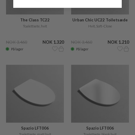
The Class TC22
Urban Chic UC22 Toiletsæde
Toalettsete, hvit
Hvit, Soft-Close
NOK 3.460
NOK 1.320
NOK 3.460
NOK 1.210
På lager
På lager
Spazio LFT006
Spazio LFT006
Toalettsete, matt hvit
Toalettsete, blank hvit