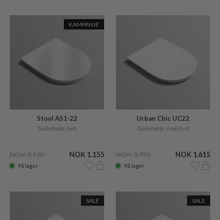
KAMPANJE
Stool AS1-22
Urban Chic UC22
Toalettsete, hvit
Toalettsete, matt hvit
NOK 3.130
NOK 1.155
NOK 3.790
NOK 1.615
På lager
På lager
SALE
SALE