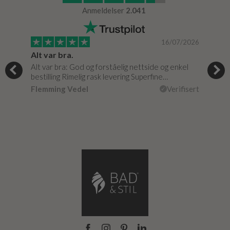
Anmeldelser
2.041
/0020
16/07/2026
Alt var bra.
Jeg
Alt var bra: God og forståelig nettside og enkel
Jeg 
bestilling Rimelig rask levering Superfine…
fikk
isert
Flemming Vedel
Verifisert
Lou