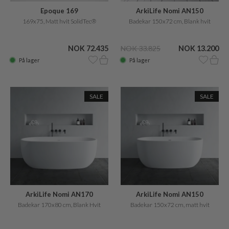
Epoque 169
ArkiLife Nomi AN150
169x75, Matt hvit SolidTec®
Badekar 150x72 cm, Blank hvit
NOK 72.435
NOK 33.825
NOK 13.200
På lager
På lager
SALE
SALE
ArkiLife Nomi AN170
ArkiLife Nomi AN150
Badekar 170x80 cm, Blank Hvit
Badekar 150x72 cm, matt hvit