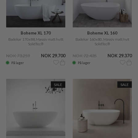
Boheme XL 170
Boheme XL 160
Badekar 170x88, Massiv matt hvitt
Badekar 160x80, Massiv matt hvit
SolidTec®
SolidTec®
NOK 73.259
NOK 29.700
NOK 72.435
NOK 29.370
På lager
På lager
SALE
SALE