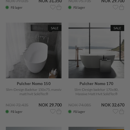
NOK 79.035
NOK 31.350
NOK 75.735
NOK 29.700
På lager
På lager
SALE
SALE
Pulcher Nomo 150
Pulcher Nomo 170
Slim-Design Badekar 150x75, massiv
Slim-Design badekar 170x80,
matt hvit SolidTec®
Massive Matt Hvit SolidTec®
NOK 72.435
NOK 29.700
NOK 74.085
NOK 32.670
På lager
På lager