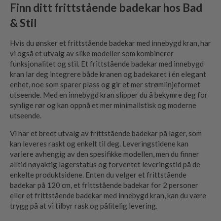
Finn ditt frittstående badekar hos Bad
& Stil
Hvis du ønsker et frittstående badekar med innebygd kran, har
vi også et utvalg av slike modeller som kombinerer
funksjonalitet og stil. Et frittstående badekar med innebygd
kran lar deg integrere både kranen og badekaret i én elegant
enhet, noe som sparer plass og gir et mer strømlinjeformet
utseende. Med en innebygd kran slipper du å bekymre deg for
synlige rør og kan oppnå et mer minimalistisk og moderne
utseende.
Vi har et bredt utvalg av frittstående badekar på lager, som
kan leveres raskt og enkelt til deg. Leveringstidene kan
variere avhengig av den spesifikke modellen, men du finner
alltid nøyaktig lagerstatus og forventet leveringstid på de
enkelte produktsidene. Enten du velger et frittstående
badekar på 120 cm, et frittstående badekar for 2 personer
eller et frittstående badekar med innebygd kran, kan du være
trygg på at vi tilbyr rask og pålitelig levering.