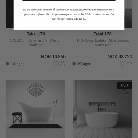
Du blir automatisk abonnent på nyhetsbrevet fra Bad&Stil, hvor du blant annet vil motta e-
poster med nyheter, tilbud, inspirasjon og mye mer fra Bad&Stils produktsortiment. Du
kan når som helst melde deg av.
Takai 178
Takai 178
178x80 cm Badekar, Slim Design,
178x80 cm Badekar, Slim Design,
Blank hvit
Matt Hvit
NOK 14.850
NOK 43.720
På lager
På lager
SALE