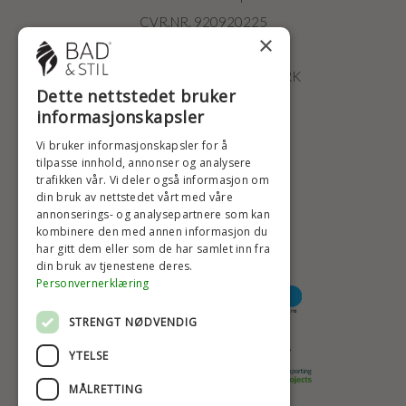
CVR.NR. 920920225
×
ØSTERBROGADE 202
2100 KØBENHAVN • DANMARK
Dette nettstedet bruker
+47 2396 6660
informasjonskapsler
BADSTIL@BADSTIL.NO
Vi bruker informasjonskapsler for å
tilpasse innhold, annonser og analysere
trafikken vår. Vi deler også informasjon om
din bruk av nettstedet vårt med våre
HØYESTE KREDITTVURD
annonserings- og analysepartnere som kan
kombinere den med annen informasjon du
har gitt dem eller som de har samlet inn fra
din bruk av tjenestene deres.
BETALINGSALTERNATIVER
Personvernerklæring
STRENGT NØDVENDIG
TRYGG OG SIKKER NETTHANDEL
YTELSE
MÅLRETTING