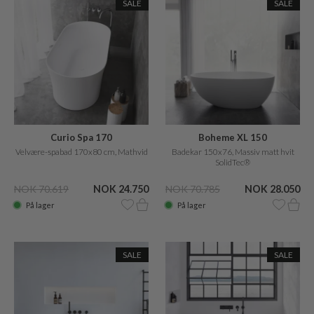
SALE
SALE
Curio Spa 170
Boheme XL 150
Velvære-spabad 170x80 cm, Mathvid
Badekar 150x76, Massiv matt hvit
SolidTec®
NOK 70.619
NOK 24.750
NOK 70.785
NOK 28.050
På lager
På lager
SALE
SALE