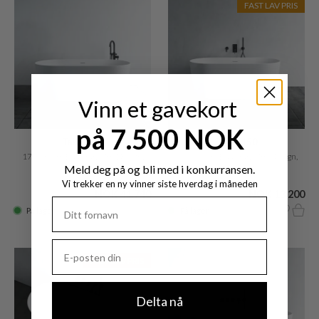
FAST LAV PRIS
Vinn et gavekort
på 7.500 NOK
Takai 170
Takai 150
170x80 cm Badekar, Slim Design,
150x70 cm Badekar, Slim Design,
Matt Hvit
Blank hvit
Meld deg på og bli med i konkurransen.
Vi trekker en ny vinner siste hverdag i måneden
NOK 41.740
NOK 13.200
På lager
På lager
FAST LAV PRIS
Delta nå