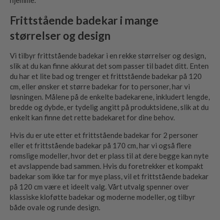
hjemme.
Frittstående badekar i mange
størrelser og design
Vi tilbyr frittstående badekar i en rekke størrelser og design,
slik at du kan finne akkurat det som passer til badet ditt. Enten
du har et lite bad og trenger et frittstående badekar på 120
cm, eller ønsker et større badekar for to personer, har vi
løsningen. Målene på de enkelte badekarene, inkludert lengde,
bredde og dybde, er tydelig angitt på produktsidene, slik at du
enkelt kan finne det rette badekaret for dine behov.
Hvis du er ute etter et frittstående badekar for 2 personer
eller et frittstående badekar på 170 cm, har vi også flere
romslige modeller, hvor det er plass til at dere begge kan nyte
et avslappende bad sammen. Hvis du foretrekker et kompakt
badekar som ikke tar for mye plass, vil et frittstående badekar
på 120 cm være et ideelt valg. Vårt utvalg spenner over
klassiske kloføtte badekar og moderne modeller, og tilbyr
både ovale og runde design.