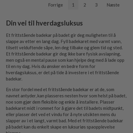
Forrige
1
2
3
Næste
Din vei til hverdagsluksus
Et frittstående badekar på badet gir deg muligheten til å
slappe av etter en lang dag. Fyll badekaret med varmt vann,
tilsett velduftende såpe, len deg tilbake og glem tid og sted.
Et frittstående badekar gir deg ikke bare fysisk avslapning,
men også en mental pause som kan hjelpe deg med å lade opp
til en ny dag. Hvis du ønsker en bedre form for
hverdagsluksus, er det på tide å investere i et frittstående
badekar.
En stor fordel med et frittstående badekar er at de, som
navnet antyder, kan plasseres nesten hvor som helst på badet,
noe som gjør dem fleksible og enkle å installere. Plasser
badekaret midt i rommet for å gjøre det til badets midtpunkt,
eller plasser det ved et vindu for å nyte utsikten mens du
slapper av i et langt, varmt bad. Med et frittstående badekar
på badet kan du enkelt skape en luksuriøs spaopplevelse