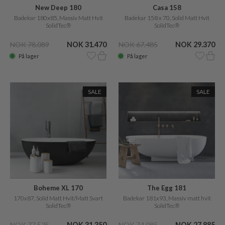
New Deep 180
Casa 158
Badekar 180x85, Massiv Matt Hvit
Badekar 158 x 70, Solid Matt Hvit
SolidTec®
SolidTec®
NOK 78.089
NOK 31.470
NOK 67.485
NOK 29.370
På lager
På lager
SALE
SALE
Boheme XL 170
The Egg 181
170x87, Solid Matt Hvit/Matt Svart
Badekar 181x93, Massiv matt hvit
SolidTec®
SolidTec®
NOK 77.535
NOK 31.350
NOK 74.085
NOK 27.885