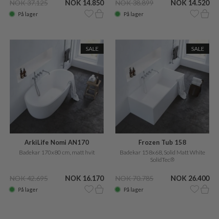
NOK 37.125
NOK 14.850
NOK 38.899
NOK 14.520
På lager
På lager
SALE
SALE
ArkiLife Nomi AN170
Frozen Tub 158
Badekar 170x80 cm, matt hvit
Badekar 158x68, Solid Matt White
SolidTec®
NOK 42.695
NOK 16.170
NOK 70.785
NOK 26.400
På lager
På lager