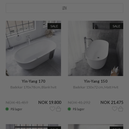
SALE
SALE
Yin-Yang 170
Yin-Yang 150
Badekar 170x78 cm, Blank hvit
Badekar 150x72 cm, Matt Hvit
NOK 41.459
NOK 19.800
NOK 41.292
NOK 21.475
På lager
På lager