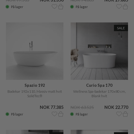
På lager
På lager
SALE
Spazio 192
Curio Spa 170
Badekar 192x110, Massiv matt hvit
Wellness Spa-badekar 170x80 cm,
SolidTec®
Blank hvit
NOK 77.385
NOK 63.525
NOK 22.770
På lager
På lager