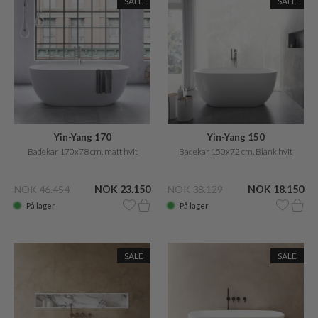
SALE
SALE
Yin-Yang 170
Yin-Yang 150
Badekar 170x78 cm, matt hvit
Badekar 150x72 cm, Blank hvit
NOK 46.454
NOK 23.150
NOK 38.129
NOK 18.150
På lager
På lager
SALE
SALE