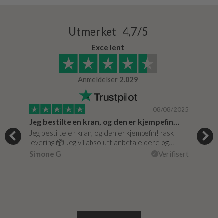
Utmerket 4,7/5
Excellent
Anmeldelser
2.029
/0020
08/08/2025
Jeg bestilte en kran, og den er kjempefin…
Supe
Jeg bestilte en kran, og den er kjempefin! rask
Supe
levering 📦 Jeg vil absolutt anbefale dere og…
isert
vare 
Simone G
Verifisert
Lise