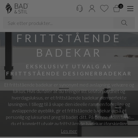
0
FRITTSTÅENDE
BADEKAR
EKSKLUSIVT UTVALG AV
FRITTSTÅENDE DESIGNERBADEKAR
Et frittstående badekar er synonymt med avslapning, velvære og
luksus. Hvis du føler at du trenger litt selvfornøydhet og
hverdagsluksus, er et frittstående badekar den perfekte
løsningen. I tillegg til å skape den ideelle rammen for rolige og
avslappende øyeblikk, gir et frittstående badekar også et
personlig og luksuriøst preg til badet ditt. På denne siden finner
du et komplett utvalg av frittstående badekar i forskjellige
størrelser og design, fra klassiske kloføtte badekar til moderne
Les mer
ovale og runde modeller.