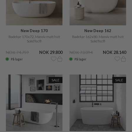
New Deep 170
New Deep 162
Badekar 170x72, Massiv matt hvit
Badekar 162x80, Massiv matt hvit
SolidTec®
SolidTec®
NOK 74.759
NOK 29.800
NOK 73.094
NOK 28.140
På lager
På lager
SALE
SALE