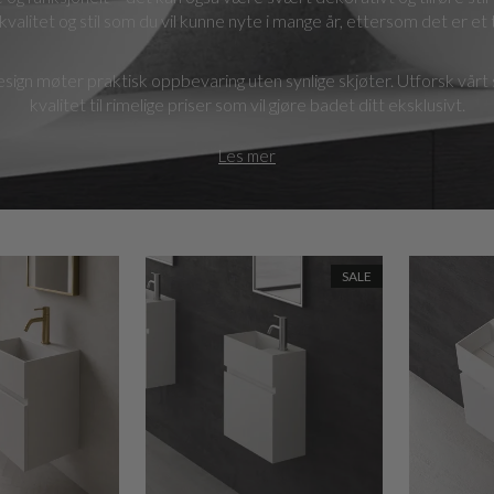
alitet og stil som du vil kunne nyte i mange år, ettersom det er et 
esign møter praktisk oppbevaring uten synlige skjøter. Utforsk vår
kvalitet til rimelige priser som vil gjøre badet ditt eksklusivt.
Les mer
SALE