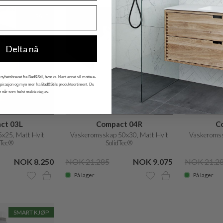
SALE
SALE
Delta nå
nyhetsbrevet fra Bad&Stil, hvor du blant annet vil motta e-
nspirasjon og mye mer fra Bad&Stils produktsortiment. Du
n når som helst melde deg av.
ct 03L
Compact 04R
C
x25, Matt Hvit
Vaskeromsskap 50x30, Matt Hvit
Vaskeromss
dTec®
SolidTec®
NOK 8.250
NOK 21.285
NOK 9.075
NOK 21.2
På lager
På lager
SMART KJØP