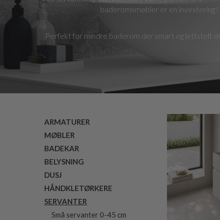
baderomsmøbler er en investering i kv
Perfekt for mindre baderom der smart og lettstelt d
ARMATURER
MØBLER
BADEKAR
BELYSNING
DUSJ
HÅNDKLETØRKERE
SERVANTER
Små servanter 0-45 cm