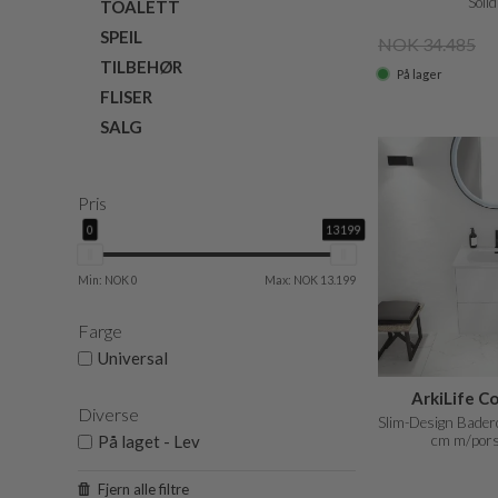
Soli
TOALETT
SPEIL
NOK 34.485
TILBEHØR
På lager
FLISER
SALG
Pris
0
13199
Min: NOK 0
Max: NOK 13.199
Farge
Universal
ArkiLife C
Diverse
Slim-Design Bade
cm m/pors
På laget - Lev
Fjern alle filtre