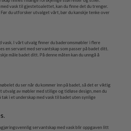
skap finnes i mange forskjellige størrelser og stiler.
med vask til gjestetoalettet, kan du finne det du trenger.
 Før du utforsker utvalget vårt, bør du kanskje tenke over
d vask. I vårt utvalg finner du baderomsmøbler i flere
nes en servant med servantskap som passer på badet ditt.
anskje måle badet ditt. På denne måten kan du unngå å
øbelet du ser når du kommer inn på badet, så det er viktig
edt utvalg av møbler med stilige og tidløse design, men du
 tak i et underskap med vask til badet uten synlige
s.
engjøringsvennlig servantskap med vask blir oppgaven litt