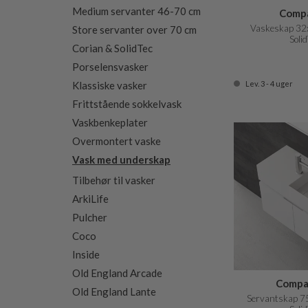
Medium servanter 46-70 cm
Compa
Vaskeskap 32x
Store servanter over 70 cm
Soli
Corian & SolidTec
Porselensvasker
Lev. 3 - 4 uger
Klassiske vasker
Frittstående sokkelvask
Vaskbenkeplater
Overmontert vaske
Vask med underskap
Tilbehør til vasker
ArkiLife
Pulcher
Coco
Inside
Old England Arcade
Compa
Old England Lante
Servantskap 75