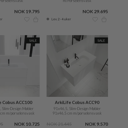
Porselensvask
m/Porselensvask
NOK 19.795
NOK 29.695
er
Lev. 2 - 4 uker
SALE
SALE
fe Cobus ACC100
ArkiLife Cobus ACC90
 Slim-Design Møbler
91x46,5, Slim-Design Møbler
 cm m/porselensvask
91x46,5 cm m/porselensvask
95
NOK 10.725
NOK 21.445
NOK 9.570