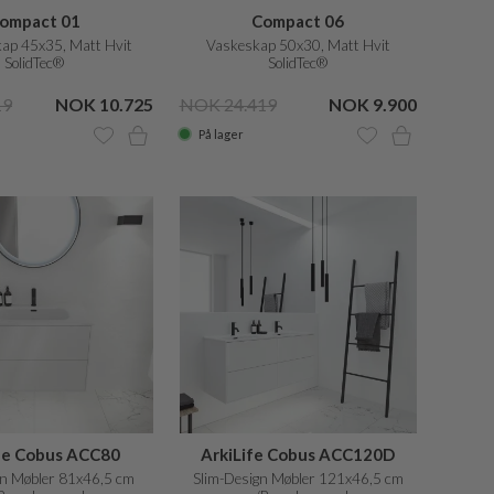
ompact 01
Compact 06
ap 45x35, Matt Hvit
Vaskeskap 50x30, Matt Hvit
SolidTec®
SolidTec®
19
NOK 10.725
NOK 24.419
NOK 9.900
På lager
fe Cobus ACC80
ArkiLife Cobus ACC120D
gn Møbler 81x46,5 cm
Slim-Design Møbler 121x46,5 cm