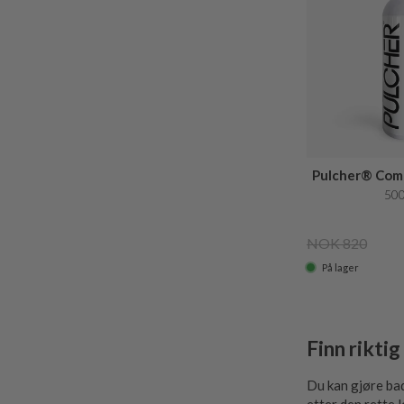
Pulcher® Comp
Ca
500
NOK 820
På lager
Finn rikti
Du kan gjøre bad