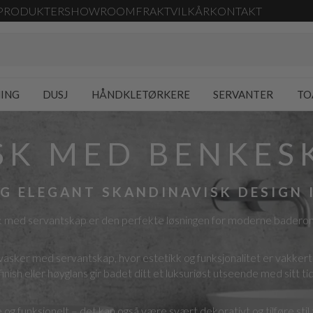
PRODUKTER
SHOWROOM
FRAKT
VILKÅR
KONTAKT
NING
DUSJ
HÅNDKLETØRKERE
SERVANTER
TO
SK MED BENKES
G ELEGANT SKANDINAVISK DESIGN 
sk med servantskap er den perfekte løsningen for moderne baderom d
vasker med servantskap, hvor estetikk og funksjonalitet er vakke
nish eller høyglans gir badet ditt et luksuriøst utseende med sitt ti
g funksjonelt – det kan også være svært dekorativt og tilføre sti