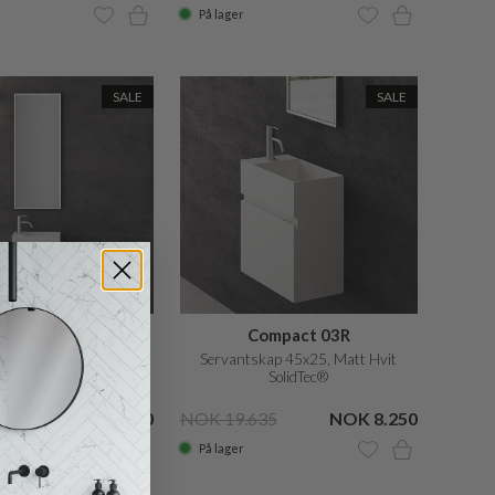
På lager
SALE
SALE
ompact 02R
Compact 03R
p 40x20, Matt Hvit
Servantskap 45x25, Matt Hvit
SolidTec®
SolidTec®
45
NOK 7.920
NOK 19.635
NOK 8.250
På lager