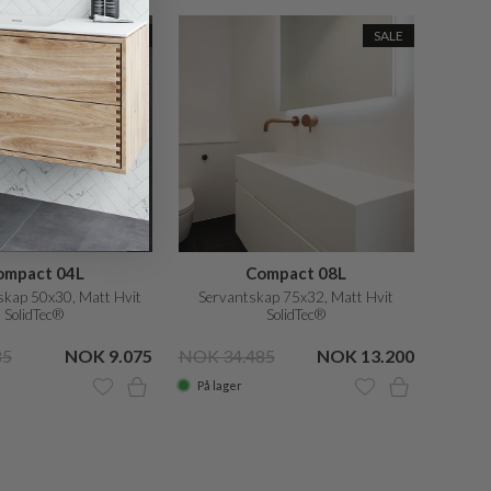
SALE
SALE
ompact 04L
Compact 08L
kap 50x30, Matt Hvit
Servantskap 75x32, Matt Hvit
SolidTec®
SolidTec®
85
NOK 9.075
NOK 34.485
NOK 13.200
På lager