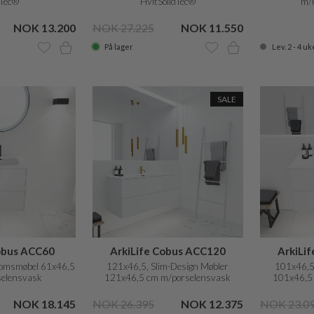
dTec®
HvitSolidTec®
m/
NOK 13.200
NOK 27.225
NOK 11.550
På lager
Lev. 2 - 4 uk
SALE
obus ACC60
ArkiLife Cobus ACC120
ArkiLi
romsmøbel 61x46,5
121x46,5, Slim-Design Møbler
101x46,5,
elensvask
121x46,5 cm m/porselensvask
101x46,5
NOK 18.145
NOK 26.395
NOK 12.375
NOK 23.0