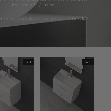
tidløst design som aldri går av moten.
t showroom og nettbutikk med originale møbler av høy
SALE
SALE