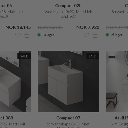
ct 05
Compact 02L
C
28, Matt Hvit
Vaskeskap 40x20, Matt Hvit
Servantsk
dTec®
SolidTec®
NOK 18.145
NOK 18.145
NOK 7.920
NOK 24.4
På lager
På lager
SALE
SALE
ct 08R
Compact 07
ArkiLi
x32, Matt Hvit
Servantskap 60x35, Matt
Slim-Desi