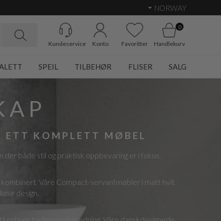
NORWAY
0
Kundeservice
Konto
Favoritter
Handlekurv
ALETT
SPEIL
TILBEHØR
FLISER
SALG
KAP
I ETT KOMPLETT MØBEL
er både stil og praktisk oppbevaring er i fokus.
rt kombinert. Våre Compact-servantmøbler i matt hvit
dløse design.
l til enhver baderomsinnredning. Våre danskdesignede