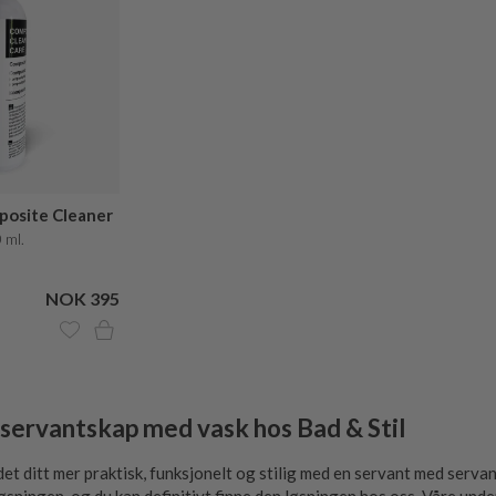
osite Cleaner
re
 ml.
NOK 395
g servantskap med vask hos Bad & Stil
et ditt mer praktisk, funksjonelt og stilig med en servant med servan