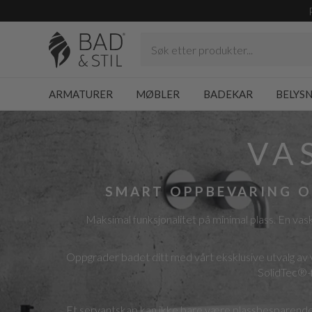
ARMATURER
MØBLER
BADEKAR
BELYS
VA
SMART OPPBEVARING O
Maksimal funksjonalitet på minimal plass. En va
Oppgrader badet ditt med vårt eksklusive utvalg av 
SolidTec®-fi
Et servantskap kan ikke bare være plassbesparende o