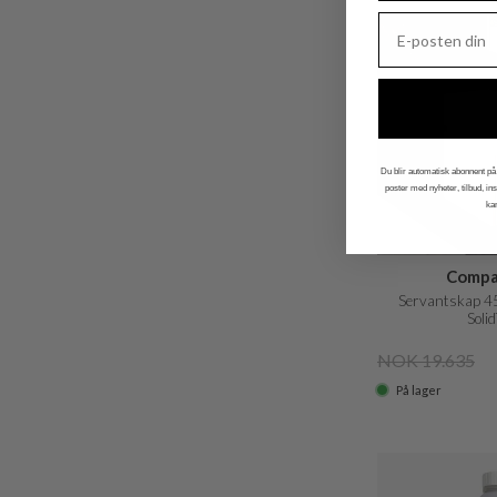
Du blir automatisk abonnent på 
poster med nyheter, tilbud, i
ka
Compa
Servantskap 45
Soli
NOK 19.635
På lager