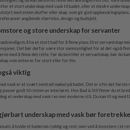
løsningen, og du kan definitivt finne den løsningen hos oss. Våre under
etter et stort underskap med vask til badet, eller et mindre underskap 
utstyrt med enten skuffer eller skap, som gir god oppbevaringsplass.
referanser angående størrelse, design og budsjett.
mstore og store underskap for servanter
nødvendigvis å ha et stort bad for å finne plass til et servantskap me
ensjoner. Det bør derfor være stor sannsynlighet for at det også fin
jerne med å finne det rette. Før du bestiller et servantskap, bør du k
kap som enten er for stort eller for lite.
også viktig
ed vask er et svært sentralt møbel på badet. Det er ofte det første m
og passer godt til resten av interiøret. Hos Bad & Stil finner du et br
deg et underskap med vask i en mer moderne stil. Du kan til og med få
gjørbart underskap med vask bør foretrekke
innsats å holde et baderom ryddig og rent, men ved å investere i et r