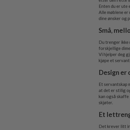
etter den rette 
Enten du er ute 
Alle møblene er 
dine ønsker og p
Små, mello
Du trenger ikke 
forskjellige dim
Vi hjelper deg g
kjøpe et servants
Design er 
Et servantskap m
at det er stilig 
kan også skaffe 
skjøter.
Et lettren
Det krever litt 