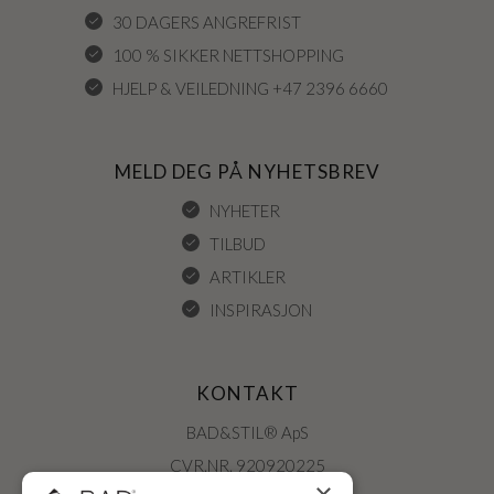
30 DAGERS ANGREFRIST
100 % SIKKER NETTSHOPPING
HJELP & VEILEDNING +47 2396 6660
MELD DEG PÅ NYHETSBREV
NYHETER
TILBUD
ARTIKLER
INSPIRASJON
KONTAKT
BAD&STIL® ApS
CVR.NR. 920920225