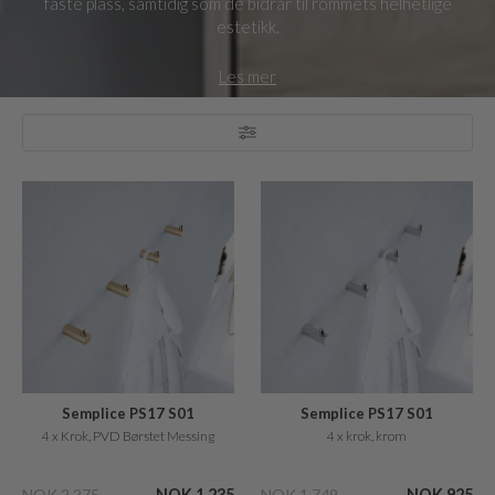
faste plass, samtidig som de bidrar til rommets helhetlige
estetikk.
Les mer
Semplice PS17 S01
Semplice PS17 S01
4 x Krok, PVD Børstet Messing
4 x krok, krom
NOK 2.275
NOK 1.235
NOK 1.749
NOK 925