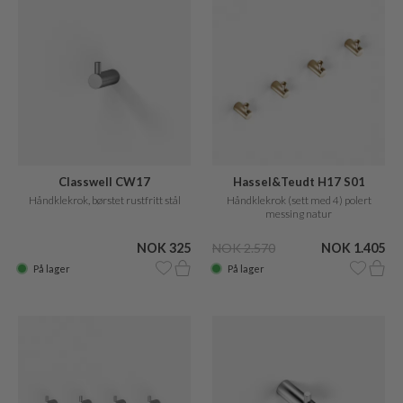
Classwell CW17
Hassel&Teudt H17 S01
Håndklekrok, børstet rustfritt stål
Håndklekrok (sett med 4) polert
messing natur
NOK 325
NOK 2.570
NOK 1.405
På lager
På lager