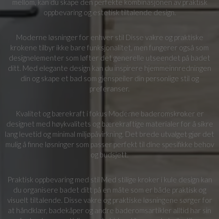
mellom, kan du skape den perfekte kombinasjonen av praktisk
oppbevaring og estetisk tiltalende design.
Moderne løsninger for enhver stil Disse vakre og praktiske
krokene tilbyr ikke bare funksjonalitet, men fungerer også som
designelementer som løfter det generelle utseendet på badet
ditt. Med elegante design kan du inspirere hjemmeinnredningen
din og skape et bad som gjenspeiler din personlige stil og
preferanser.
Kvalitet og bærekraft i fokus Moderne baderomskroker er
designet med høykvalitets og bærekraftige materialer for å sikre
lang levetid og minimal miljøpåvirkning. Det brede utvalget gjør det
mulig å finne løsninger som passer perfekt til dine spesifikke behov
og budsjett.
Praktisk oppbevaring med stil Med stilige kroker i kule design kan
du organisere badet ditt på en måte som er både praktisk og
visuelt tiltalende. Disse vakre og praktiske løsningene sørger for
at håndklær, badekåper og andre baderomsartikler alltid har sin