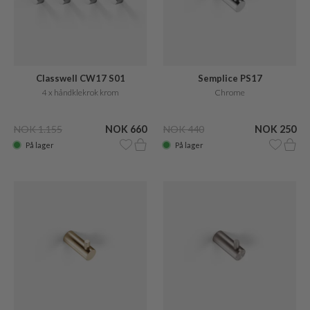
Classwell CW17 S01
Semplice PS17
4 x håndklekrok krom
Chrome
NOK 1.155
NOK 660
NOK 440
NOK 250
På lager
På lager