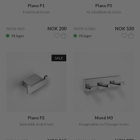
Plano P1
Plano P3
Enkel krok Krom
XL håndklekrok, krom
NOK 415
NOK 200
NOK 1.065
NOK 530
På lager
På lager
SALE
Plano P2
Mond M3
Solid dobb. krok Krom
Knagerække m/3 knager Krom