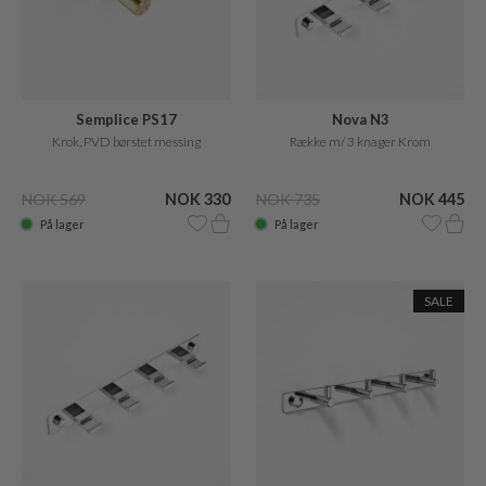
Semplice PS17
Nova N3
Krok, PVD børstet messing
Række m/ 3 knager Krom
NOK 569
NOK 330
NOK 735
NOK 445
På lager
På lager
SALE