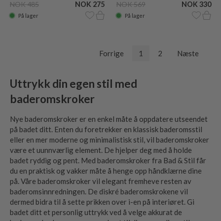
NOK 485
NOK 275
NOK 569
NOK 330
På lager
På lager
Forrige
1
2
Næste
Uttrykk din egen stil med
baderomskroker
Nye baderomskroker er en enkel måte å oppdatere utseendet
på badet ditt. Enten du foretrekker en klassisk baderomsstil
eller en mer moderne og minimalistisk stil, vil baderomskroker
være et uunnværlig element. De hjelper deg med å holde
badet ryddig og pent. Med baderomskroker fra Bad & Stil får
du en praktisk og vakker måte å henge opp håndklærne dine
på. Våre baderomskroker vil elegant fremheve resten av
baderomsinnredningen. De diskré baderomskrokene vil
dermed bidra til å sette prikken over i-en på interiøret. Gi
badet ditt et personlig uttrykk ved å velge akkurat de