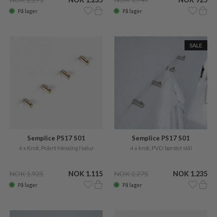
På lager
På lager
SALE
Semplice PS17 S01
Semplice PS17 S01
4 x Krok, Polert Messing Natur
4 x krok, PVD børstet stål
NOK 1.925
NOK 1.115
NOK 2.275
NOK 1.235
På lager
På lager