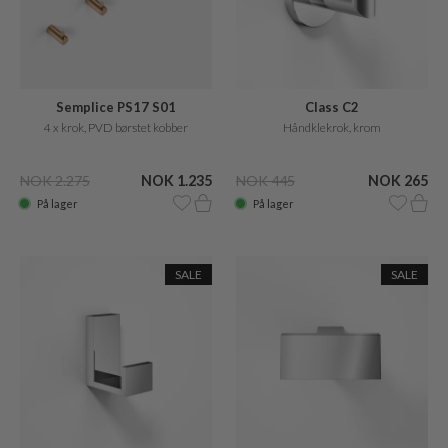
Semplice PS17 S01
Class C2
4 x krok, PVD børstet kobber
Håndklekrok, krom
NOK 2.275
NOK 1.235
NOK 445
NOK 265
På lager
På lager
SALE
SALE