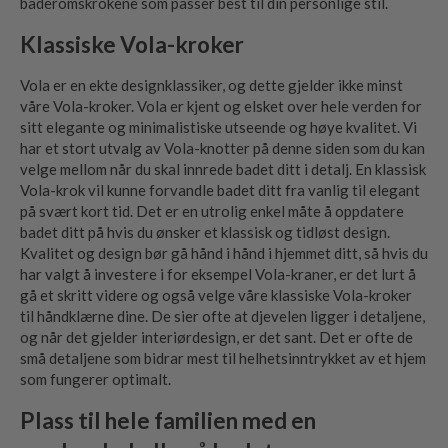
baderomskrokene som passer best til din personlige stil.
Klassiske Vola-kroker
Vola er en ekte designklassiker, og dette gjelder ikke minst
våre Vola-kroker. Vola er kjent og elsket over hele verden for
sitt elegante og minimalistiske utseende og høye kvalitet. Vi
har et stort utvalg av Vola-knotter på denne siden som du kan
velge mellom når du skal innrede badet ditt i detalj. En klassisk
Vola-krok vil kunne forvandle badet ditt fra vanlig til elegant
på svært kort tid. Det er en utrolig enkel måte å oppdatere
badet ditt på hvis du ønsker et klassisk og tidløst design.
Kvalitet og design bør gå hånd i hånd i hjemmet ditt, så hvis du
har valgt å investere i for eksempel Vola-kraner, er det lurt å
gå et skritt videre og også velge våre klassiske Vola-kroker
til håndklærne dine. De sier ofte at djevelen ligger i detaljene,
og når det gjelder interiørdesign, er det sant. Det er ofte de
små detaljene som bidrar mest til helhetsinntrykket av et hjem
som fungerer optimalt.
Plass til hele familien med en