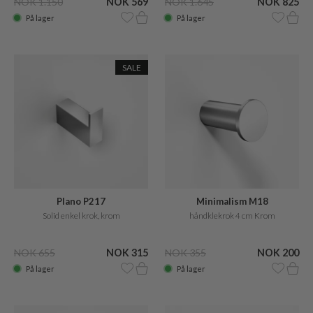
NOK 1.150
NOK 569
NOK 1.645
NOK 825
På lager
På lager
SALE
Plano P217
Minimalism M18
Solid enkel krok, krom
håndklekrok 4 cm Krom
NOK 655
NOK 315
NOK 355
NOK 200
På lager
På lager