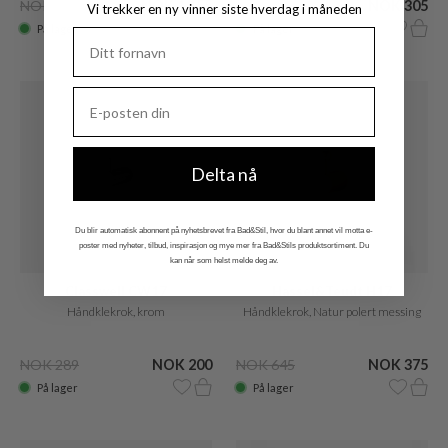
NOK 2.140
NOK 1.155
NOK 540
NOK 305
Vi trekker en ny vinner siste hverdag i måneden
På lager
På lager
Delta nå
Du blir automatisk abonnent på nyhetsbrevet fra Bad&Stil, hvor du blant annet vil motta e-
poster med nyheter, tilbud, inspirasjon og mye mer fra Bad&Stils produktsortiment. Du
kan når som helst melde deg av.
Classwell CW17
Hassel&Teudt H17
Håndklekrok, krom
Håndklekrok, Natur polert messing
NOK 289
NOK 200
NOK 645
NOK 375
På lager
På lager