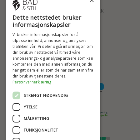
×
ØSTERBROGADE 202
2100 KØBENHAVN • DANMARK
Dette nettstedet bruker
+47 2396 6660
informasjonskapsler
BADSTIL@BADSTIL.NO
Vi bruker informasjonskapsler for å
tilpasse innhold, annonser og analysere
trafikken vår. Vi deler også informasjon om
din bruk av nettstedet vårt med våre
HØYESTE KREDITTVURD
annonserings- og analysepartnere som kan
kombinere den med annen informasjon du
har gitt dem eller som de har samlet inn fra
din bruk av tjenestene deres.
BETALINGSALTERNATIVER
Personvernerklæring
STRENGT NØDVENDIG
TRYGG OG SIKKER NETTHANDEL
YTELSE
MÅLRETTING
FUNKSJONALITET
TRUSTSCORE 4,7