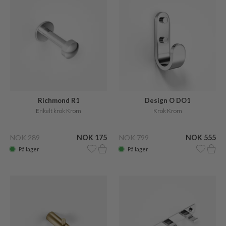
Richmond R1
Design O DO1
Enkelt krok Krom
Krok Krom
NOK 289
NOK 175
NOK 799
NOK 555
På lager
På lager