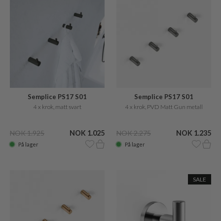
Semplice PS17 S01
Semplice PS17 S01
4 x krok, matt svart
4 x krok, PVD Matt Gun metall
NOK 1.925
NOK 1.025
NOK 2.275
NOK 1.235
På lager
På lager
SALE