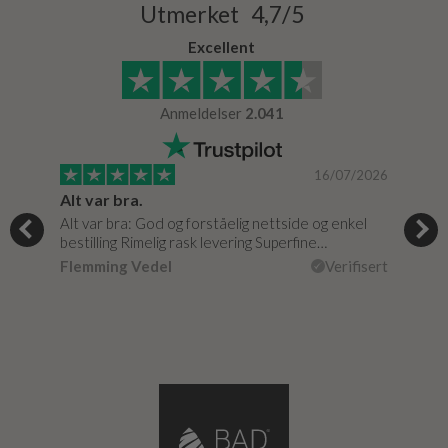
Utmerket 4,7/5
Excellent
Anmeldelser
2.041
/0020
16/07/2026
Alt var bra.
Jeg
Alt var bra: God og forståelig nettside og enkel
Jeg 
bestilling Rimelig rask levering Superfine…
fikk
isert
Flemming Vedel
Verifisert
Lou