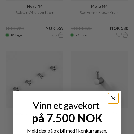
Nova N4
Meta M4
Række m/ 4 knager Krom
Række m/ 4 knager Krom
NOK 920
NOK 559
NOK 1.065
NOK 580
På lager
På lager
Vinn et gavekort
på 7.500 NOK
Hassel&Teudt H17 S01
Hassel&Teudt H17
Håndklekrok (sett med 4) Krom
Håndklekrok, krom
Meld deg på og bli med i konkurransen.