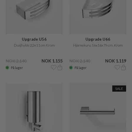
Upgrade U56
Upgrade U66
Dusjhylde 22x11 cm Krom
Hjørnekurv, 16x16x7h cm, Krom
NOK 2.140
NOK 1.155
NOK 2.140
NOK 1.119
På lager
På lager
SALE