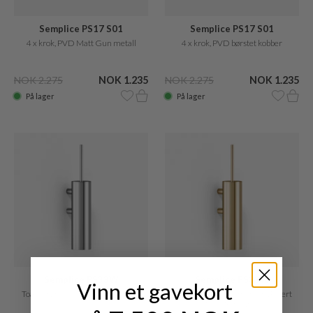
Semplice PS17 S01
Semplice PS17 S01
4 x krok, PVD Matt Gun metall
4 x krok, PVD børstet kobber
NOK 2.275
NOK 1.235
NOK 2.275
NOK 1.235
På lager
På lager
Semplice PS33W
Semplice PS33W
Vinn et gavekort
Toalettbørste Veggmontert, Krom
Toalettbørste Veggmontert, Polert
Messing Natur