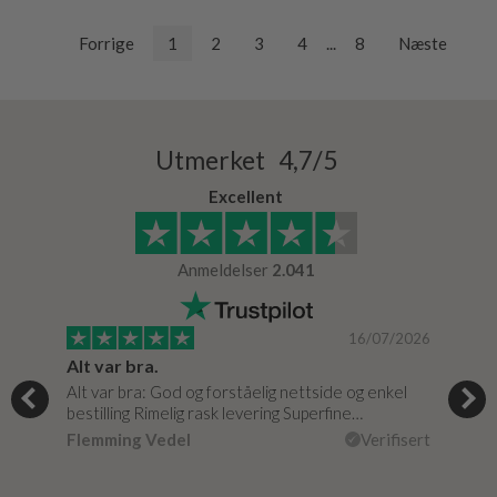
Forrige
1
2
3
4
...
8
Næste
Utmerket 4,7/5
Excellent
Anmeldelser
2.041
/2024
16/07/2026
Super god dialog med Bad & Stil, meget løsningsorienteret.
Alt var bra.
Jeg
e
Alt var bra: God og forståelig nettside og enkel
Jeg 
…
bestilling Rimelig rask levering Superfine…
fikk
isert
Flemming Vedel
Verifisert
Lou