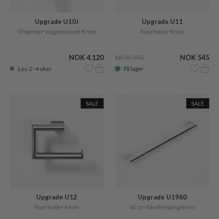
Upgrade U10J
Upgrade U11
Dispenser Veggmonteret Krom
Papirholder Krom
NOK 4.120
NOK 985
NOK 545
Lev. 2 - 4 uker
På lager
SALE
SALE
Upgrade U12
Upgrade U1960
Papirholder Krom
60 cm håndklestang Krom