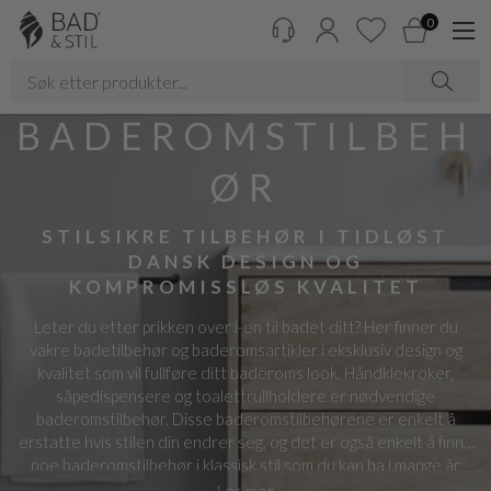
0
BADEROMSTILBEH
ØR
STILSIKRE TILBEHØR I TIDLØST
DANSK DESIGN OG
KOMPROMISSLØS KVALITET
Leter du etter prikken over i-en til badet ditt? Her finner du
vakre badetilbehør og baderomsartikler i eksklusiv design og
kvalitet som vil fullføre ditt baderoms look. Håndklekroker,
såpedispensere og toalettrullholdere er nødvendige
baderomstilbehør. Disse baderomstilbehørene er enkelt å
erstatte hvis stilen din endrer seg, og det er også enkelt å finne
noe baderomstilbehør i klassisk stil som du kan ha i mange år
fremover. Vi har samlet alt relatert til baderomstilbehør – først