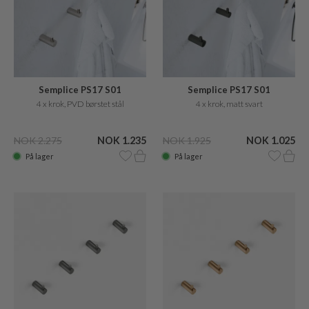
Semplice PS17 S01
Semplice PS17 S01
4 x krok, PVD børstet stål
4 x krok, matt svart
NOK 2.275
NOK 1.235
NOK 1.925
NOK 1.025
På lager
På lager