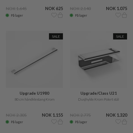
NOK 1.645
NOK 625
NOK 2.140
NOK 1.075
På lager
På lager
SALE
SALE
Upgrade U1980
Upgrade/Class U21
80 cm håndklestang Krom
Dusjhylde Krom Polert stål
NOK 2.305
NOK 1.155
NOK 2.775
NOK 1.320
På lager
På lager