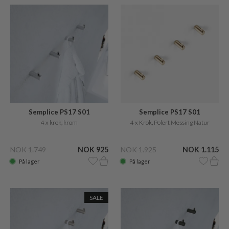
Semplice PS17 S01
Semplice PS17 S01
4 x krok, krom
4 x Krok, Polert Messing Natur
NOK 1.749
NOK 925
NOK 1.925
NOK 1.115
På lager
På lager
SALE