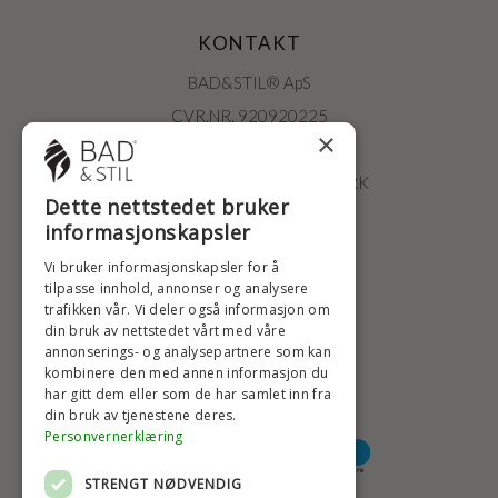
KONTAKT
BAD&STIL® ApS
CVR.NR. 920920225
×
ØSTERBROGADE 202
2100 KØBENHAVN • DANMARK
Dette nettstedet bruker
+47 2396 6660
informasjonskapsler
BADSTIL@BADSTIL.NO
Vi bruker informasjonskapsler for å
tilpasse innhold, annonser og analysere
trafikken vår. Vi deler også informasjon om
din bruk av nettstedet vårt med våre
HØYESTE KREDITTVURD
annonserings- og analysepartnere som kan
kombinere den med annen informasjon du
har gitt dem eller som de har samlet inn fra
din bruk av tjenestene deres.
BETALINGSALTERNATIVER
Personvernerklæring
STRENGT NØDVENDIG