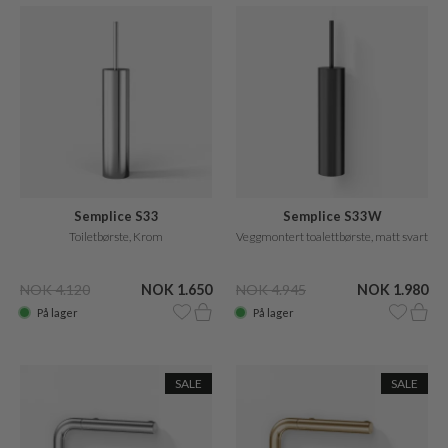
Semplice S33
Semplice S33W
Toiletbørste, Krom
Veggmontert toalettbørste, matt svart
NOK 4.120
NOK 1.650
NOK 4.945
NOK 1.980
På lager
På lager
SALE
SALE