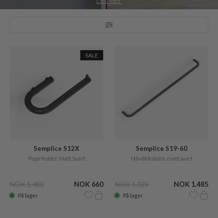
Les mer
og fremst i krom, børstet stål og aluminium, som har et utseende
som gjør badet ditt ekstraordinært.
SALE
Semplice S12X
Semplice S19-60
Papirholder, Matt Svart
Håndklestativ, matt svart
NOK 1.480
NOK 660
NOK 1.925
NOK 1.485
På lager
På lager