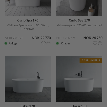
Curio Spa 170
Curio Spa 170
Wellness Spa-badekar 170x80 cm,
Velvære-spabad 170x80 cm, Mathvid
Blank hvit
NOK 63.525
NOK 22.770
NOK 70.619
NOK 24.750
På lager
På lager
FAST LAV PRIS
Takai 170
Takai 150