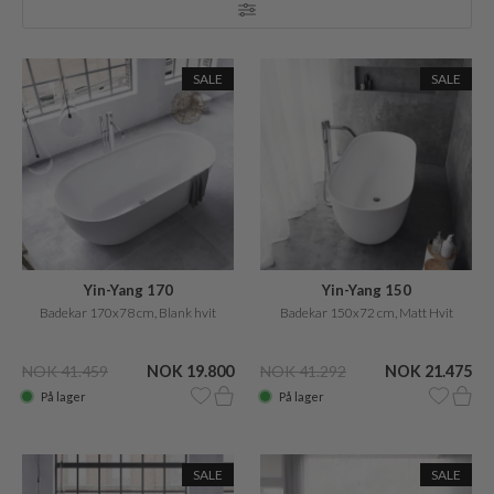
SALE
SALE
Yin-Yang 170
Yin-Yang 150
Badekar 170x78 cm, Blank hvit
Badekar 150x72 cm, Matt Hvit
NOK 41.459
NOK 19.800
NOK 41.292
NOK 21.475
På lager
På lager
SALE
SALE