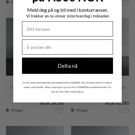
På lager
På lager
Meld deg på og bli med i konkurransen.
Vi trekker en ny vinner siste hverdag i måneden
Delta nå
Coco 170
Coco 178
Du blir automatisk abonnent på nyhetsbrevet fra Bad&Stil, hvor du blant annet vil motta e-
170x75 cm Badekar, Slim Design,
178x78 cm Badekar, Slim Design,
poster med nyheter, tilbud, inspirasjon og mye mer fra Bad&Stils produktsortiment. Du
Blank hvit
Blank hvit
kan når som helst melde deg av.
NOK 39.595
NOK 41.245
På lager
På lager