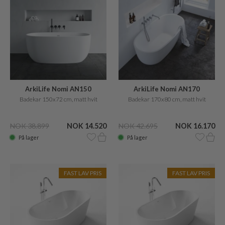
ArkiLife Nomi AN150
ArkiLife Nomi AN170
Badekar 150x72 cm, matt hvit
Badekar 170x80 cm, matt hvit
NOK 38.899
NOK 14.520
NOK 42.695
NOK 16.170
På lager
På lager
FAST LAV PRIS
FAST LAV PRIS