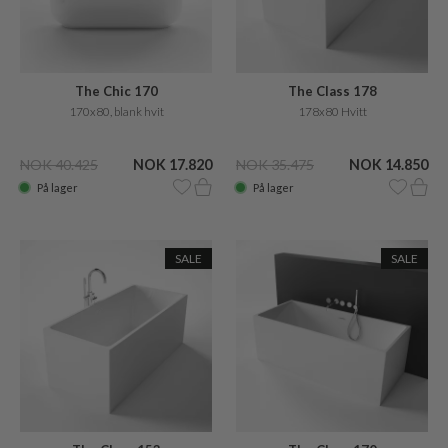
The Chic 170
The Class 178
170x80, blank hvit
178x80 Hvitt
NOK 40.425
NOK 17.820
NOK 35.475
NOK 14.850
På lager
På lager
SALE
SALE