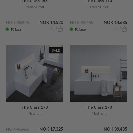
The Class 153
The Class 170
153x70, hvit
170x74, hvit
NOK 33.825
NOK 14.520
NOK 34.485
NOK 14.685
På lager
På lager
SALE
The Class 178
The Class 170
Matt hvit
Matt hvit
NOK 40.425
NOK 17.325
NOK 39.435