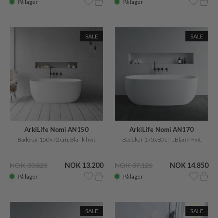
På lager
På lager
SALE
SALE
ArkiLife Nomi AN150
ArkiLife Nomi AN170
Badekar 150x72 cm, Blank hvit
Badekar 170x80 cm, Blank Hvit
NOK 33.825
NOK 13.200
NOK 37.125
NOK 14.850
På lager
På lager
SALE
SALE