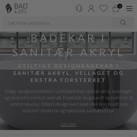
0
BADEKAR I
SANITÆR AKRYL
STILTIGT DESIGNBADEKAR I
SANITÆR AKRYL, VELLAGET OG
EKSTRA FORSTERKET
Stilige designerbadekar i solid blank hvit sanitærakryl, solid laget
og ekstra forsterket overalt. Fremstår skulpturelt og inviterer til
selvfornøyelse, tidløst design med smal eller bred kant som
matcher moderne og nyklassisk sanitærutstyr.
Les mer