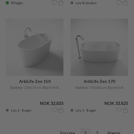
På lager
Lev. 8-16 uker
ArkiLife Zen 150
ArkiLife Zen 170
Badekar 150x76 cm, Blank Hvit
Badekar 170x82 cm, Blank hvit
NOK 32.835
NOK 33.825
Lev. 1 - 8 uger
Lev. 1 - 8 uger
Forrige
1
2
Næste