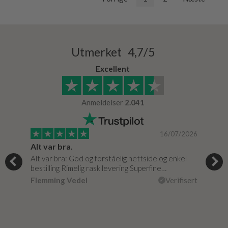
Utmerket 4,7/5
Excellent
Anmeldelser
2.041
/2024
16/07/2026
Super god dialog med Bad & Stil, meget løsningsorienteret.
Alt var bra.
Jeg
e
Alt var bra: God og forståelig nettside og enkel
Jeg 
…
bestilling Rimelig rask levering Superfine…
fikk
isert
Flemming Vedel
Verifisert
Lou