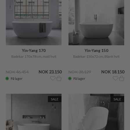
Yin-Yang 170
Yin-Yang 150
Badekar 170x78 cm, matt hvit
Badekar 150x72 cm, Blank hvit
NOK 46.454
NOK 23.150
NOK 38.129
NOK 18.150
På lager
På lager
SALE
SALE