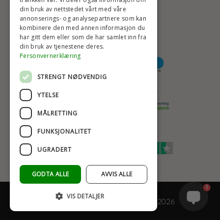
din bruk av nettstedet vårt med våre
HØYESTE KREDITTVURD
annonserings- og analysepartnere som kan
kombinere den med annen informasjon du
har gitt dem eller som de har samlet inn fra
din bruk av tjenestene deres.
BETALINGSALTERNATIVER
Personvernerklæring
STRENGT NØDVENDIG
TRYGG OG SIKKER NETTHANDEL
YTELSE
MÅLRETTING
FUNKSJONALITET
TRUSTSCORE 4,7
UGRADERT
Excellent
GODTA ALLE
AVVIS ALLE
1
VIS DETALJER
© COPYRIGHT - BAD&STIL® ApS 2026