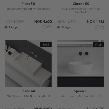
Plano 50
Cheese 50
50x30 Servant, Matt hvit SolidTec®
50x35 cm Vaskeskål, Matt hvit
SolidTec®
NOK 10.559
NOK 4.620
NOK 10.889
NOK 4.785
På lager
På lager
SALE
SALE
Plano 60
Spoon O
60x35 Servant, Matt hvit SolidTec®
Ø42 Servant, Matt hvit SolidTec®
NOK 10.889
NOK 4.950
NOK 14.025
NOK 6.270