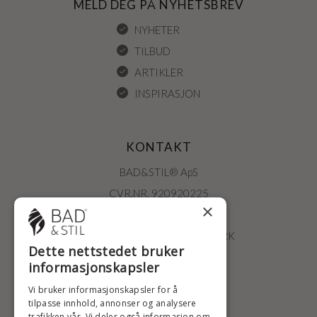
MELD DEG PÅ NYHETSBREV
NYHETER
TILBUD
ARTIKLER
INSPIRASJON
KONTAKT
BAD&STIL® ApS
CVR.NR. 920920225
×
ØSTERBROGADE 202
2100 KØBENHAVN • DANMARK
Dette nettstedet bruker
+47 2396 6660
informasjonskapsler
BADSTIL@BADSTIL.NO
Vi bruker informasjonskapsler for å
tilpasse innhold, annonser og analysere
trafikken vår. Vi deler også informasjon om