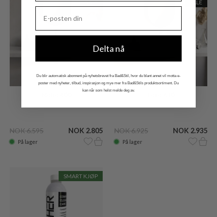
SALE
SALE
Delta nå
Du blir automatisk abonnent på nyhetsbrevet fra Bad&Stil, hvor du blant annet vil motta e-
poster med nyheter, tilbud, inspirasjon og mye mer fra Bad&Stils produktsortiment. Du
kan når som helst melde deg av.
Moho 600
Loxo 610
Hvit
Hvit
NOK 6.595
NOK 2.805
NOK 6.925
NOK 2.935
På lager
På lager
SMART KJØP