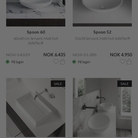
Spoon 60
Spoon 52
60x40 cm Servant, Matt hvit
52x38 Servant, Matt hvit SolidTec®
SolidTec®
NOK 14.519
NOK 6.435
NOK 11.385
NOK 4.950
På lager
På lager
SALE
SALE