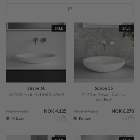
SALE
SALE
Shape 60
Spoon 55
60x35 Servant, Matt hvit SolidTec®
55x35 cm Servant, Matt hvit
SolidTec®
NOK 9.565
NOK 4.125
NOK 14.025
NOK 6.270
På lager
På lager