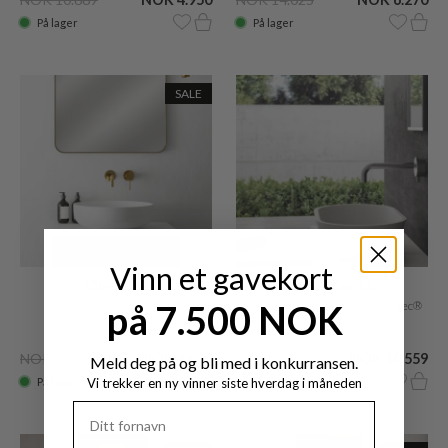
På lager
På lager
SALE
Vinn et gavekort
Cheese O
Mood One 55
på 7.500 NOK
Ø40 cm Vaskeskål, Matt hvit
55x32 Servant, Matt hvit SolidTec®
SolidTec®
NOK 10.555
NOK 4.620
NOK 10.559
Meld deg på og bli med i konkurransen.
På lager
Vi trekker en ny vinner siste hverdag i måneden
Lev. 1 - 8 uger