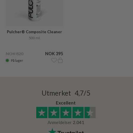
Pulcher® Composite Cleaner
Care
500 ml.
NOK 820
NOK 395
På lager
Utmerket 4,7/5
Excellent
Anmeldelser
2.041