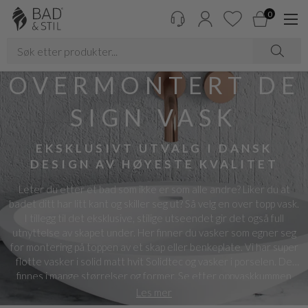
0
OVERMONTERT DE
SIGN VASK
EKSKLUSIVT UTVALG I DANSK
DESIGN AV HØYESTE KVALITET
Leter du etter et bad som ikke er som alle andre? Liker du at
badet ditt har litt kant og skiller seg ut? Så velg en over topp vask.
I tillegg til det eksklusive, stilige utseendet gir det også full
utnyttelse av skapet under. Her finner du vasker som egner seg
for montering på toppen av et skap eller benkeplate. Vi har super
flotte vasker i solid matt hvit Solidtec og vasker i porselen. De
finnes i mange størrelser og former. Se etter oppvaskkummen
som passer til badet ditt.
Les mer