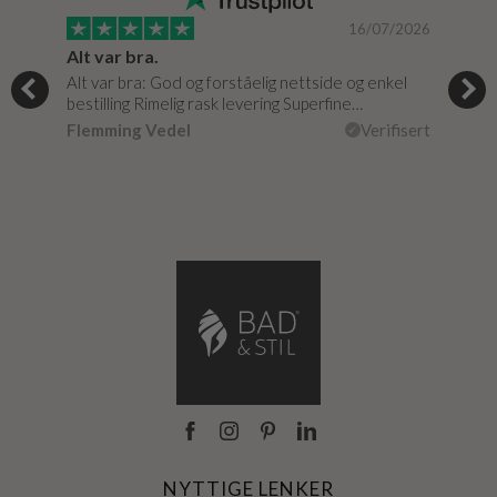
/0020
16/07/2026
Alt var bra.
Jeg
Alt var bra: God og forståelig nettside og enkel
Jeg 
bestilling Rimelig rask levering Superfine…
fikk
isert
Flemming Vedel
Verifisert
Lou
NYTTIGE LENKER