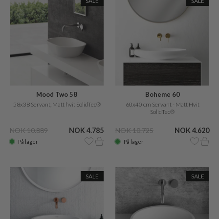
SALE
SALE
Mood Two 58
Boheme 60
58x38 Servant, Matt hvit SolidTec®
60x40 cm Servant - Matt Hvit
SolidTec®
NOK 10.889
NOK 4.785
NOK 10.725
NOK 4.620
På lager
På lager
SALE
SALE