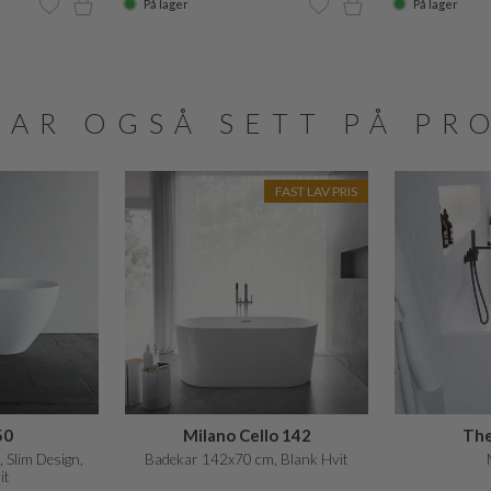
På lager
På lager
HAR OGSÅ SETT PÅ PR
FAST LAV PRIS
50
Milano Cello 142
The
 Slim Design,
Badekar 142x70 cm, Blank Hvit
it