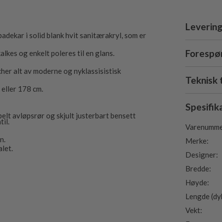
Levering
adekar i solid blank hvit sanitærakryl, som er
Forespør
alkes og enkelt poleres til en glans.
her alt av moderne og nyklassisistisk
Teknisk 
 eller 178 cm.
Spesifik
belt avløpsrør og skjult justerbart bensett
il.
Varenumme
n.
Merke:
alet.
Designer:
Bredde:
Høyde:
Lengde (dy
Vekt: