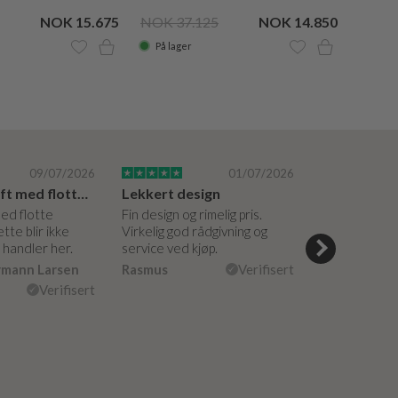
NOK 15.675
NOK 37.125
NOK 14.850
NOK 3
På lager
På la
09/07/2026
01/07/2026
Super bedrift med flotte produkter
Lekkert design
med flotte
Fin design og rimelig pris.
Hyggelige og 
tte blir ikke
Virkelig god rådgivning og
hjelpsomme a
g handler her.
service ved kjøp.
veiledning på
måte. Vakker
rmann Larsen
Rasmus
Verifisert
Ulla Konner
Verifisert