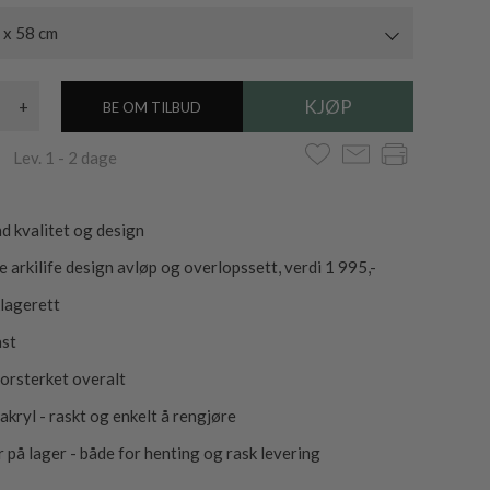
 x 58 cm
+
BE OM TILBUD
 Lev. 1 - 2 dage
d kvalitet og design
e arkilife design avløp og overlopssett, verdi 1 995,-
klagerett
ast
forsterket overalt
akryl - raskt og enkelt å rengjøre
r på lager - både for henting og rask levering