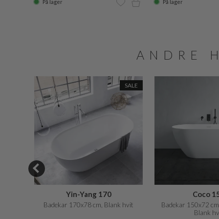
På lager
På lager
ANDRE 
SALE
SALE
0
Yin-Yang 170
Coco 1
5 cm,
Badekar 170x78 cm, Blank hvit
Badekar 150x72 cm,
Blank hv