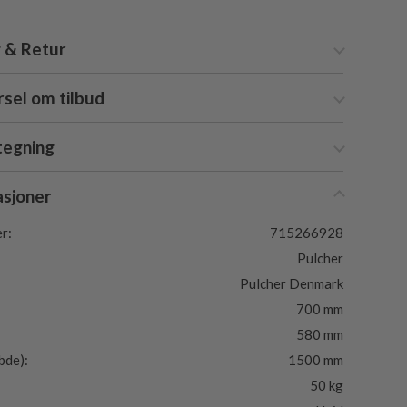
 & Retur
sel om tilbud
tegning
asjoner
r:
715266928
Pulcher
Pulcher Denmark
700 mm
580 mm
bde):
1500 mm
50 kg