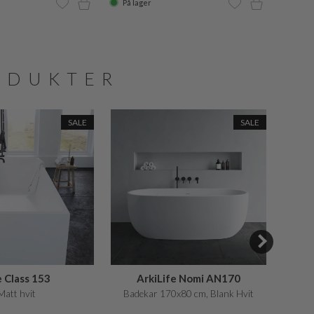
På lager
På la
ODUKTER
SALE
SALE
 Class 153
ArkiLife Nomi AN170
Matt hvit
Badekar 170x80 cm, Blank Hvit