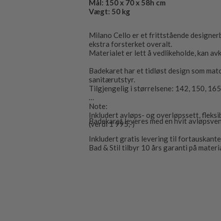
Mål: 150 x 70 x 58h cm
Vægt: 50 kg
Milano Cello er et frittstående designerb
ekstra forsterket overalt.
Materialet er lett å vedlikeholde, kan avk
Badekaret har et tidløst design som matc
sanitærutstyr.
Tilgjengelig i størrelsene: 142, 150, 165
Note:
Inkludert avløps- og overløpssett, fleksi
Badekaret leveres med en hvit avløpsvent
(verdi 1 995,-)
Inkludert gratis levering til fortauskante
Bad & Stil tilbyr 10 års garanti på materi