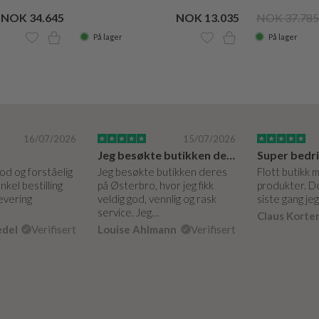
NOK 34.645
NOK 13.035
NOK 37.785
På lager
På lager
16/07/2026
15/07/2026
Jeg besøkte butikken deres på Østerbro.
God og forståelig
Jeg besøkte butikken deres
Flott butikk 
nkel bestilling
på Østerbro, hvor jeg fikk
produkter. De
levering
veldig god, vennlig og rask
siste gang je
service. Jeg…
Claus Korte
edel
Verifisert
Louise Ahlmann
Verifisert