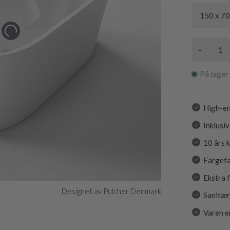
150 x 70
-
På lager
High-en
Inklusiv
10 års 
Fargef
Ekstra 
Designet av Pulcher Denmark
Sanitær
Varen e