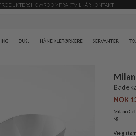
PRODUKTER
SHOWROOM
FRAKT
VILKÅR
KONTAKT
NING
DUSJ
HÅNDKLETØRKERE
SERVANTER
TO
Milan
Badeka
NOK 1
Milano Cel
kg
Vælg størr