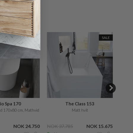
JON
SALE
SALE
io Spa 170
The Class 153
d 170x80 cm, Mathvid
Matt hvit
Bade
NOK 24.750
NOK 37.785
NOK 15.675
NOK 3