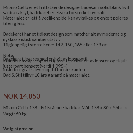
Milano Cello er et frittstående designerbadekar i solid blank hvit
sanitærakryl, badekaret er ekstra forsterket overalt.
Materialet er lett å vedlikeholde, kan avkalkes og enkelt poleres
til en glans.
Badekaret har et tidløst design som matcher alt av moderne og
nyklassisistisk sanitærutstyr.
Tilgjengelig i størrelsene: 142, 150, 165 eller 178 cm.
Note:
Badekaret leveres med en hvit avløpsventil.
Inkludert avløps- og overløpssett, fleksibelt avløpsrør og skjult
justerbart bensett (verdi 1 995,-)
Inkludert gratis levering til fortauskanten.
Bad & Stil tilbyr 10 års garanti på materialet.
NOK 14.850
Milano Cello 178 - Fritstående badekar Mål: 178 x 80 x 56h cm
Vægt: 60 kg
Vælg størrelse