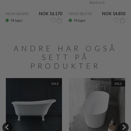
Blank hvit
NOK 42.695
NOK 16.170
NOK 38.770
NOK 14.850
På lager
På lager
ANDRE HAR OGSÅ
SETT PÅ
PRODUKTER
SALE
SALE