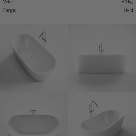
Vekt:
60 kg
Farge:
Hvid