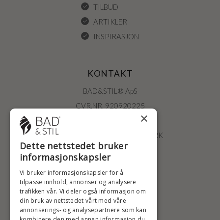
TILBUD
ARTIKLER
INSPIRASJON
KONTAKT
BAD&STIL® ApS
CVR.NR. 920920225
×
ØSTERBROGADE 202
2100 KØBENHAVN • DANMARK
Dette nettstedet bruker
+47 2396 6660
informasjonskapsler
BADSTIL@BADSTIL.NO
Vi bruker informasjonskapsler for å
tilpasse innhold, annonser og analysere
trafikken vår. Vi deler også informasjon om
din bruk av nettstedet vårt med våre
HØYESTE KREDITTVURD
annonserings- og analysepartnere som kan
kombinere den med annen informasjon du