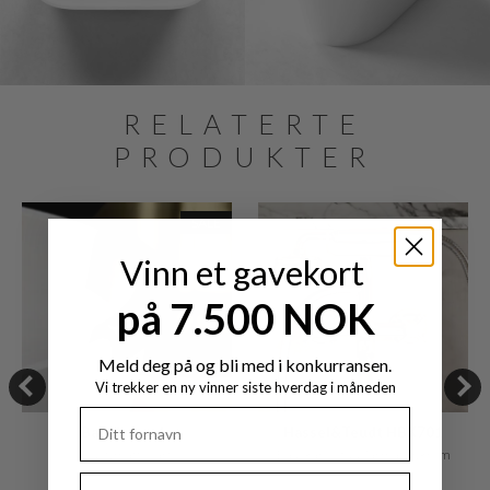
RELATERTE
PRODUKTER
SALE
Vinn et gavekort
på 7.500 NOK
Meld deg på og bli med i konkurransen.
Vi trekker en ny vinner siste hverdag i måneden
Badekarpude
Hassel&Teudt HBK701
Buet, matt svart
Badekar- og dusjarmatur, krom