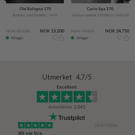
Old Bologna 170
Curio Spa 170
Badekar, med kloføtter - Hvitt
Velvære-spabad 170x80 cm, Mathvid
NOK 31.185
NOK 13.200
NOK 70.619
NOK 24.750
På lager
På lager
Utmerket 4,7/5
Excellent
Anmeldelser
2.041
/2024
16/07/2026
Alt var bra.
Jeg