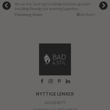
og
Alt var bra: God og forståelig nettside og enkel
Jeg 
r
bestilling Rimelig rask levering Superfine…
fikk
Flemming Vedel
Verifisert
Lou
isert
NYTTIGE LENKER
ANGRERETT