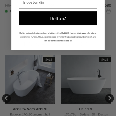
NOK 2.685
NOK 1.650
NOK 22.349
NOK 9.580
På lager
På lager
Delta nå
Du blir automatisk abonnent på nyhetsbrevet fra Bad&Stil, hvor du blant annet vil motta e-
YTTERLIGERE
poster med nyheter, tilbud, inspirasjon og mye mer fra Bad&Stils produktsortiment. Du
kan når som helst melde deg av.
INSPIRASJON
SALE
SALE
ArkiLife Nomi AN170
Chic 170
Badekar 170x80 cm, matt hvit
170x78 cm Badekar, Slim Design,