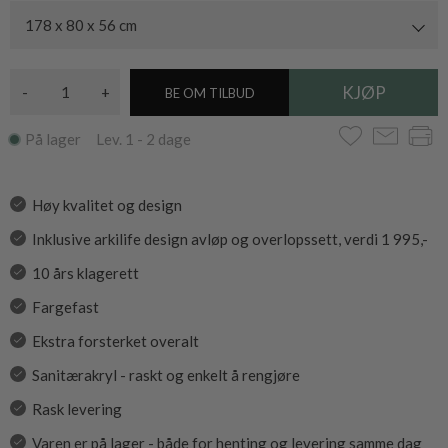
178 x 80 x 56 cm
-
+
BE OM TILBUD
På lager Lev. 1 - 2 dage
Høy kvalitet og design
Inklusive arkilife design avløp og overlopssett, verdi 1 995,-
10 års klagerett
Fargefast
Ekstra forsterket overalt
Sanitærakryl - raskt og enkelt å rengjøre
Rask levering
Varen er på lager - både for henting og levering samme dag