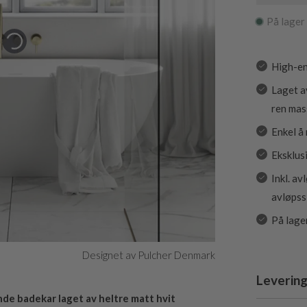
På lager
High-en
Laget a
ren mas
Enkel å
Eksklusi
Inkl. av
avløpss
På lage
Designet av Pulcher Denmark
Levering
nde badekar laget av heltre matt hvit