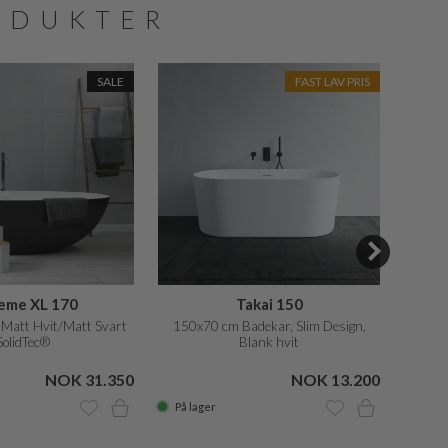
ODUKTER
SALE
FAST LAV PRIS
eme XL 170
Takai 150
 Matt Hvit/Matt Svart
150x70 cm Badekar, Slim Design,
SolidTec®
Blank hvit
NOK 31.350
NOK 13.200
NOK 5
På lager
På la