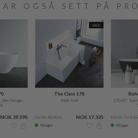
HAR OGSÅ SETT PÅ PR
SALE
70
The Class 178
Boh
 Slim Design,
Matt hvit
170x87, Solid
it
NOK 39.595
NOK 40.425
NOK 17.325
NOK 77.535
På lager
På lager