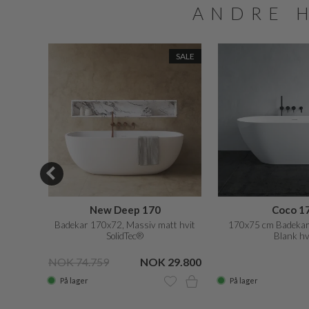
ANDRE 
SALE
SALE
50
New Deep 170
Coco 1
 hvit
Badekar 170x72, Massiv matt hvit
170x75 cm Badekar,
SolidTec®
Blank hv
13.200
NOK 74.759
NOK 29.800
På lager
På lager