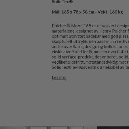
SolidTec®
Mål: 165 x 78 x 58 cm - Vekt: 160 kg
Pulcher® Mood 165 er et vakkert design-
materialene, designet av Henry Pulcher f
optimalt utnyttet badekar med god plass.
skulpturelt uttrykk, den passer inn i et
andre overflater, design og kolleksjoner. 
eksklusive SolidTec®, med en overflate i
solid surface-produkt, det er hardt, soli
vedlikeholdsfritt, motstandsdyktig mot re
SolidTec® avløpsventil og fleksibel avløp
Les mer