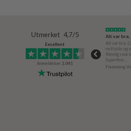
15/03/2024
03/05/0020
Utmerket 4,7/5
Super service og de bedste produkter
Meget fin service. Som altid.
Alt var bra.
e og de bedste
Er effektive og hjælpsomme.
Alt var bra: 
Excellent
nettside og e
Arne Petersen
Verifisert
Rimelig rask 
r
Verifisert
Superfine…
Anmeldelser
2.041
Flemming V