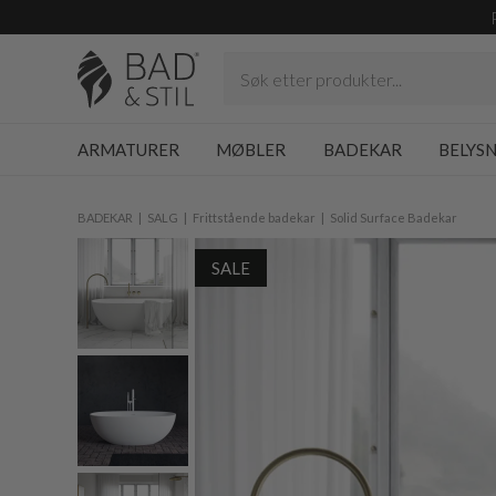
ARMATURER
MØBLER
BADEKAR
BELYS
BADEKAR
SALG
Frittstående badekar
Solid Surface Badekar
SALE