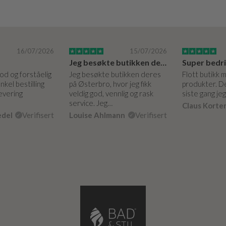
16/07/2026
15/07/2026
Jeg besøkte butikken deres på Østerbro.
God og forståelig
Jeg besøkte butikken deres
Flott butikk 
nkel bestilling
på Østerbro, hvor jeg fikk
produkter. De
levering
veldig god, vennlig og rask
siste gang je
service. Jeg…
Claus Korte
edel
Verifisert
Louise Ahlmann
Verifisert