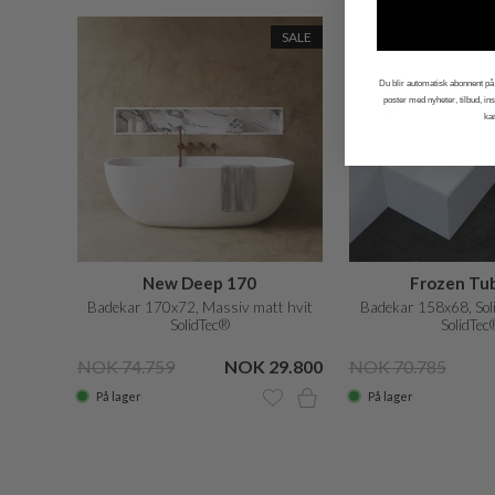
SALE
Du blir automatisk abonnent på 
poster med nyheter, tilbud, i
ka
New Deep 170
Frozen Tu
Badekar 170x72, Massiv matt hvit
Badekar 158x68, Sol
SolidTec®
SolidTec
NOK 74.759
NOK 29.800
NOK 70.785
På lager
På lager