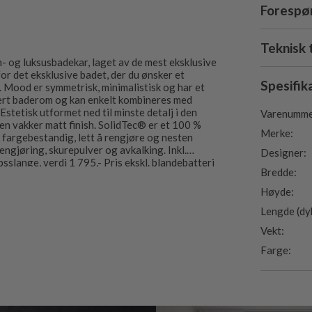
Forespør
Teknisk 
 og luksusbadekar, laget av de mest eksklusive
or det eksklusive badet, der du ønsker et
Spesifik
 Mood er symmetrisk, minimalistisk og har et
hvert baderom og kan enkelt kombineres med
Estetisk utformet ned til minste detalj i den
Varenumme
 en vakker matt finish. SolidTec® er et 100 %
Merke:
d, fargebestandig, lett å rengjøre og nesten
ngjøring, skurepulver og avkalking. Inkl.
Designer:
sslange, verdi 1 795,- Pris ekskl. blandebatteri
Bredde:
Høyde:
Lengde (dy
Vekt:
Farge: