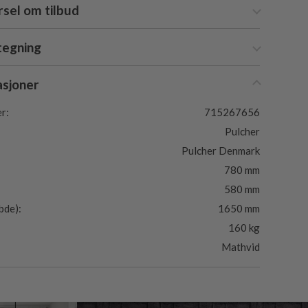
sel om tilbud
tegning
asjoner
r:
715267656
Pulcher
Pulcher Denmark
780 mm
580 mm
bde):
1650 mm
160 kg
Mathvid