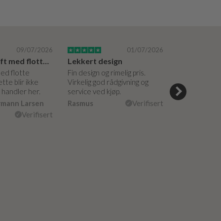
09/07/2026
01/07/2026
Super bedrift med flotte produkter
Lekkert design
med flotte
Fin design og rimelig pris.
Hyggelige og 
tte blir ikke
Virkelig god rådgivning og
hjelpsomme a
g handler her.
service ved kjøp.
veiledning på
måte. Vakker
rmann Larsen
Rasmus
Verifisert
Ulla Konner
Verifisert