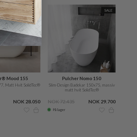
SALE
SALE
er® Mood 155
Pulcher Nomo 150
, Matt Hvit SolidTec®
Slim-Design Badekar 150x75, massiv
matt hvit SolidTec®
NOK 28.050
NOK 72.435
NOK 29.700
På lager