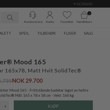
NORWAY
0
Kundeservice
Konto
Favoritter
Handlekurv
ALETT
SPEIL
TILBEHØR
FLISER
SALG
her® Mood 165
r 165x78, Matt Hvit SolidTec®
5.735
NOK 29.700
ulcher Mood 165 - Frittstående badekar laget av heltre
SolidTec® Mål: 165 x 78 x 58 cm - Vekt: 160 kg
+