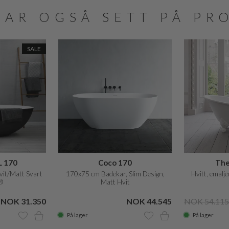
HAR OGSÅ SETT PÅ PR
SALE
 170
Coco 170
The
vit/Matt Svart
170x75 cm Badekar, Slim Design,
Hvitt, emalj
®
Matt Hvit
NOK 31.350
NOK 44.545
NOK 54.115
På lager
På lager