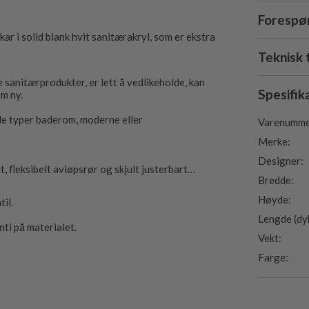
Forespør
r i solid blank hvit sanitærakryl, som er ekstra
Teknisk 
 sanitærprodukter, er lett å vedlikeholde, kan
Spesifik
om ny.
alle typer baderom, moderne eller
Varenumme
Merke:
Designer:
, fleksibelt avløpsrør og skjult justerbart
Bredde:
Høyde:
il.
Lengde (dy
ti på materialet.
Vekt:
Farge: