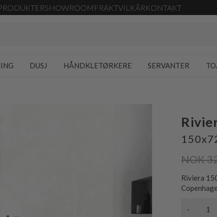
PRODUKTER
SHOWROOM
FRAKT
VILKÅR
KONTAKT
NING
DUSJ
HÅNDKLETØRKERE
SERVANTER
TO
Rivie
150x72
NOK 3
Riviera 15
Copenhagen
-