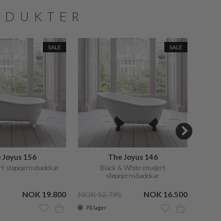
ODUKTER
SALE
SALE
 Joyus 156
The Joyus 146
ert støpejernsbadekar
Black & White emaljert
støpejernsbadekar
NOK 19.800
NOK 52.795
NOK 16.500
NOK 3
På lager
På la