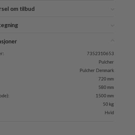
sel om tilbud
tegning
asjoner
r:
7352310653
Pulcher
Pulcher Denmark
720 mm
580 mm
bde):
1500 mm
50 kg
Hvid