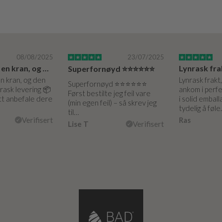
08/08/2025
23/07/2025
Jeg bestilte en kran, og den er kjempefin…
Superfornøyd ⭐️⭐️⭐️⭐️⭐️⭐️
en kran, og den
Lynrask frakt
Superfornøyd ⭐️⭐️⭐️⭐️⭐️⭐️
 rask levering 📦
ankom i perf
Først bestilte jeg feil vare
utt anbefale dere
i solid emball
(min egen feil) – så skrev jeg
tydelig å føl
til…
Verifisert
Ras
Lise T
Verifisert