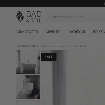
ARMATURER
MØBLER
BADEKAR
BELYS
BADEKAR
SALG
Frittstående badekar
Sanitær akryl
SALE