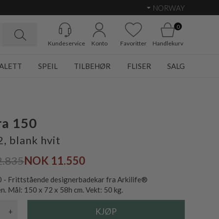
NORWAY
0
Kundeservice
Konto
Favoritter
Handlekurv
ALETT
SPEIL
TILBEHØR
FLISER
SALG
ra 150
, blank hvit
2.835
NOK 11.550
0 - Frittstående designerbadekar fra Arkilife®
. Mål: 150 x 72 x 58h cm. Vekt: 50 kg.
+