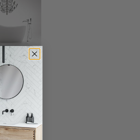
oque 169
att hvit SolidTec®
NOK 72.435
JON