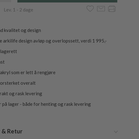
 Lev. 1 - 2 dage
d kvalitet og design
e arkilife design avløp og overlopssett, verdi 1 995,-
klagerett
ast
akryl som er lett å rengjøre
forsterket overalt
frakt og rask levering
r på lager - både for henting og rask levering
 & Retur