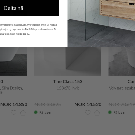
Delta nå
SALE
SALE
nyhetsbrevet fra Bad&Stil, hvor du blant annet vil motta e-
nspirasjon og mye mer fra Bad&Stils produktsortiment. Du
n når som helst melde deg av.
70
The Class 153
Cur
 Slim Design,
153x70, hvit
Velvære-spaba
it
NOK 14.850
NOK 33.825
NOK 14.520
NOK 70.619
På lager
På lager