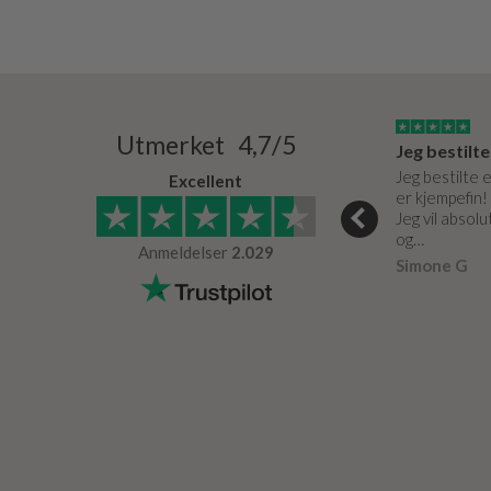
15/03/2024
03/05/0020
Utmerket 4,7/5
Super service og de bedste produkter
Meget fin service. Som altid.
e og de bedste
Er effektive og hjælpsomme.
Jeg bestilte 
Excellent
er kjempefin!
Arne Petersen
Verifisert
Jeg vil absol
r
Verifisert
og…
Anmeldelser
2.029
Simone G