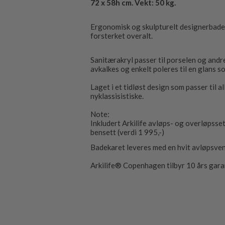
72 x 58h cm. Vekt: 50 kg.
Ergonomisk og skulpturelt designerbadeka
forsterket overalt.
Sanitærakryl passer til porselen og andre
avkalkes og enkelt poleres til en glans s
Laget i et tidløst design som passer til 
nyklassisistiske.
Note:
Inkludert Arkilife avløps- og overløpssett
bensett (verdi 1 995,-)
Badekaret leveres med en hvit avløpsvent
Arkilife® Copenhagen tilbyr 10 års garan