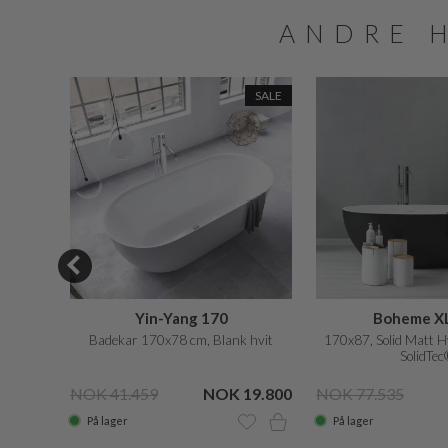
ANDRE 
SALE
Yin-Yang 170
Boheme XL
ec®
Badekar 170x78 cm, Blank hvit
170x87, Solid Matt H
SolidTec
72.435
NOK 41.459
NOK 19.800
NOK 77.535
På lager
På lager