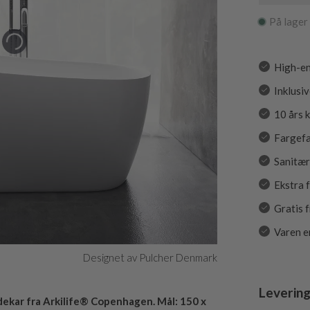
På lager
High-en
Inklusiv
10 års 
Fargef
Sanitær
Ekstra 
Gratis 
Varen e
Designet av Pulcher Denmark
Levering
dekar fra Arkilife® Copenhagen. Mål: 150 x