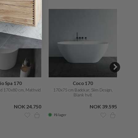
SALE
io Spa 170
Coco 170
d 170x80 cm, Mathvid
170x75 cm Badekar, Slim Design,
Bade
Blank hvit
NOK 24.750
NOK 39.595
NOK 3
På lager
På la