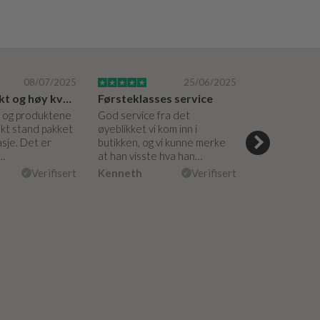
08/07/2025
25/06/2025
Lynrask frakt og høy kvalitet
Førsteklasses service
, og produktene
God service fra det
Superinspire
ekt stand pakket
øyeblikket vi kom inn i
utstillingslok
asje. Det er
butikken, og vi kunne merke
og rådgivning
e…
at han visste hva han…
kommunikasj
påfølgende…
Verifisert
Kenneth
Verifisert
Anne Kirsti