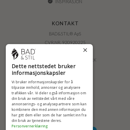
INSPIRASJON
KONTAKT
BAD&STIL® ApS
CVR.NR. 920920225
×
ØSTERBROGADE 202
2100 KØBENHAVN • DANMARK
Dette nettstedet bruker
+47 2396 6660
informasjonskapsler
BADSTIL@BADSTIL.NO
Vi bruker informasjonskapsler for å
tilpasse innhold, annonser og analysere
trafikken vår. Vi deler også informasjon om
din bruk av nettstedet vårt med våre
HØYESTE KREDITTVURD
annonserings- og analysepartnere som kan
kombinere den med annen informasjon du
har gitt dem eller som de har samlet inn fra
din bruk av tjenestene deres.
BETALINGSALTERNATIVER
Personvernerklæring