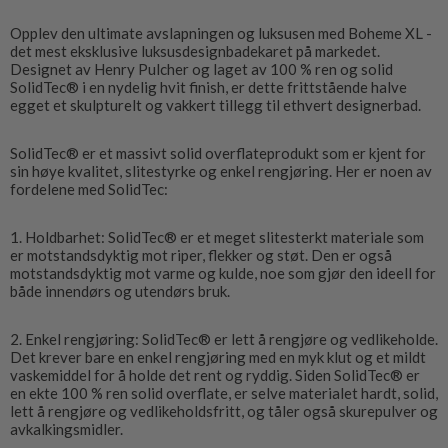
Opplev den ultimate avslapningen og luksusen med Boheme XL -
det mest eksklusive luksusdesignbadekaret på markedet.
Designet av Henry Pulcher og laget av 100 % ren og solid
SolidTec® i en nydelig hvit finish, er dette frittstående halve
egget et skulpturelt og vakkert tillegg til ethvert designerbad.
SolidTec® er et massivt solid overflateprodukt som er kjent for
sin høye kvalitet, slitestyrke og enkel rengjøring. Her er noen av
fordelene med SolidTec:
1. Holdbarhet: SolidTec® er et meget slitesterkt materiale som
er motstandsdyktig mot riper, flekker og støt. Den er også
motstandsdyktig mot varme og kulde, noe som gjør den ideell for
både innendørs og utendørs bruk.
2. Enkel rengjøring: SolidTec® er lett å rengjøre og vedlikeholde.
Det krever bare en enkel rengjøring med en myk klut og et mildt
vaskemiddel for å holde det rent og ryddig. Siden SolidTec® er
en ekte 100 % ren solid overflate, er selve materialet hardt, solid,
lett å rengjøre og vedlikeholdsfritt, og tåler også skurepulver og
avkalkingsmidler.