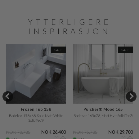
YTTERLIGERE
INSPIRASJON
SALE
SALE
Frozen Tub 158
Pulcher® Mood 165
Badekar 158x68, Solid Matt White
Badekar 165x78, Matt Hvit SolidTec®
SolidTec®
NOK 70.785
NOK 26.400
NOK 75.735
NOK 29.700