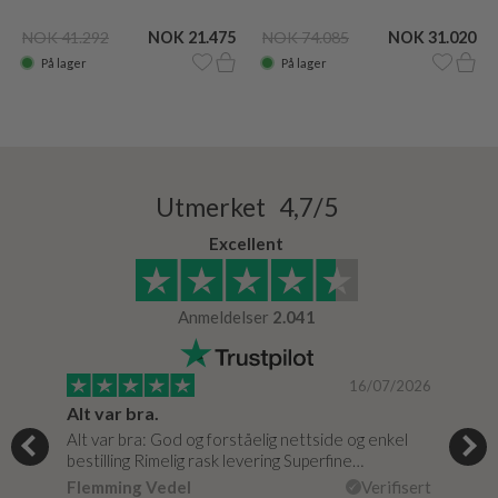
NOK 41.292
NOK 21.475
NOK 74.085
NOK 31.020
På lager
På lager
Utmerket 4,7/5
Excellent
Anmeldelser
2.041
/2024
16/07/2026
Alt var bra.
Jeg
og
Alt var bra: God og forståelig nettside og enkel
Jeg 
r
bestilling Rimelig rask levering Superfine…
fikk
Flemming Vedel
Verifisert
Lou