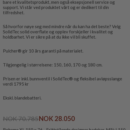
bare et kvalitetsprodukt, men også eksepsjonell service og
support. Vi står ved produktet vårt og er dedikert til din
tilfredshet.
Så hvorfor nøye seg med mindre når du kan ha det beste? Velg
SolidTec solid overflate og opplev forskjeller i kvalitet og
holdbarhet. Vi er sikre på at du ikke vil bli skuffet.
Pulcher® gir 10 års garanti på materialet.
Tilgjengelig i størrelsene: 150, 160, 170 og 180 cm.
Prisen er inkl. bunnventil i SolidTec® og fleksibel avløpsslange
verdi 1795 kr
Ekskl. blandebatteri.
NOK 70.785
NOK 28.050
Boheme XL 150 x 76 - Frittstående designer badekar. Mål: L150