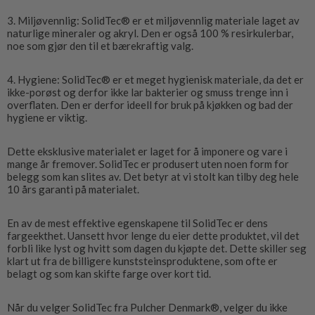
3. Miljøvennlig: SolidTec® er et miljøvennlig materiale laget av
naturlige mineraler og akryl. Den er også 100 % resirkulerbar,
noe som gjør den til et bærekraftig valg.
4. Hygiene: SolidTec® er et meget hygienisk materiale, da det er
ikke-porøst og derfor ikke lar bakterier og smuss trenge inn i
overflaten. Den er derfor ideell for bruk på kjøkken og bad der
hygiene er viktig.
Dette eksklusive materialet er laget for å imponere og vare i
mange år fremover. SolidTec er produsert uten noen form for
belegg som kan slites av. Det betyr at vi stolt kan tilby deg hele
10 års garanti på materialet.
En av de mest effektive egenskapene til SolidTec er dens
fargeekthet. Uansett hvor lenge du eier dette produktet, vil det
forbli like lyst og hvitt som dagen du kjøpte det. Dette skiller seg
klart ut fra de billigere kunststeinsproduktene, som ofte er
belagt og som kan skifte farge over kort tid.
Når du velger SolidTec fra Pulcher Denmark®, velger du ikke