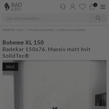
0
BADEKAR
SALG
Frittstående badekar
Solid Surface Badekar
Boheme XL 150
Badekar 150x76, Massiv matt hvit
SolidTec®
SALE