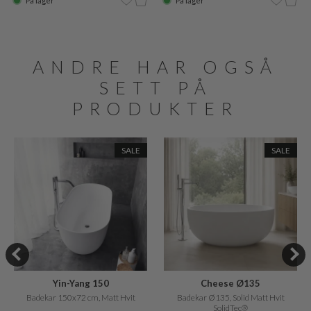
På lager
På lager
ANDRE HAR OGSÅ
SETT PÅ
PRODUKTER
SALE
SALE
Yin-Yang 150
Cheese Ø135
Badekar 150x72 cm, Matt Hvit
Badekar Ø135, Solid Matt Hvit
SolidTec®