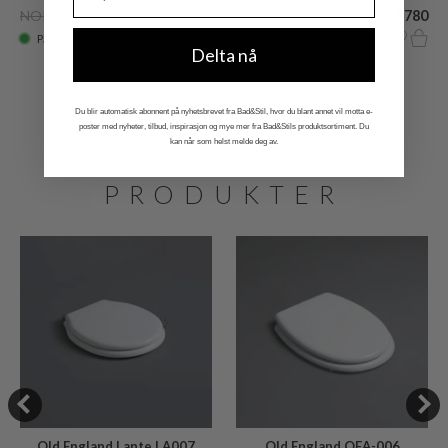
NOK 4.360
NOK 3.869
NOK 6.570
NOK 4.780
På lager
På lager
Delta nå
Du blir automatisk abonnent på nyhetsbrevet fra Bad&Stil, hvor du blant annet vil motta e-
ANDRE HAR OGSÅ
poster med nyheter, tilbud, inspirasjon og mye mer fra Bad&Stils produktsortiment. Du
kan når som helst melde deg av.
SETT PÅ
PRODUKTER
Old England OEA-006
Old England Lante LA007