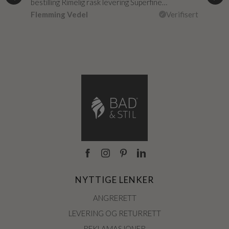
…
bestilling Rimelig rask levering Superfine…
fikk
isert
Flemming Vedel
Verifisert
Lou
NYTTIGE LENKER
ANGRERETT
LEVERING OG RETURRETT
REKLAMASJONER