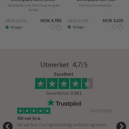
toiletsæde med soft close
Hvit med kromdetaljer
Toalettsete, hvit, Soft-Close, forgylte
beslag
NOK 5.770
NOK 3.625
NOK 6.570
NOK 4.780
På lager
På lager
Utmerket 4,7/5
Excellent
Anmeldelser
2.041
/2024
16/07/2026
Super god dialog med Bad & Stil, meget løsningsorienteret.
Alt var bra.
Jeg
e
Alt var bra: God og forståelig nettside og enkel
Jeg 