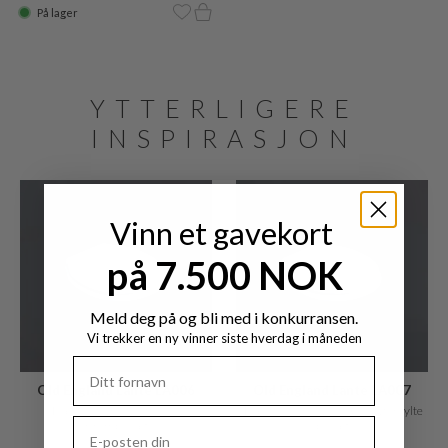
På lager
YTTERLIGERE
INSPIRASJON
Vinn et gavekort
på 7.500 NOK
Meld deg på og bli med i konkurransen.
Vi trekker en ny vinner siste hverdag i måneden
Old England Lante LA006
Old England Lante LA007
Toalettsete, hvit, soft close,
Toalettsete, hvit, Soft-Close, forgylte
Krombeslag
beslag