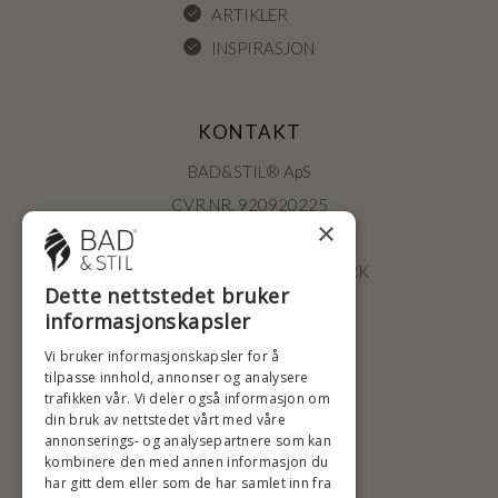
ARTIKLER
INSPIRASJON
KONTAKT
BAD&STIL® ApS
CVR.NR. 920920225
×
ØSTERBROGADE 202
2100 KØBENHAVN • DANMARK
Dette nettstedet bruker
+47 2396 6660
informasjonskapsler
BADSTIL@BADSTIL.NO
Vi bruker informasjonskapsler for å
tilpasse innhold, annonser og analysere
trafikken vår. Vi deler også informasjon om
din bruk av nettstedet vårt med våre
HØYESTE KREDITTVURD
annonserings- og analysepartnere som kan
kombinere den med annen informasjon du
har gitt dem eller som de har samlet inn fra