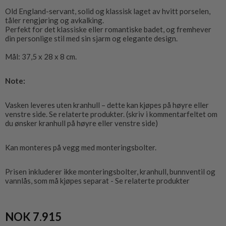
Old England-servant, solid og klassisk laget av hvitt porselen,
tåler rengjøring og avkalking.
Perfekt for det klassiske eller romantiske badet, og fremhever
din personlige stil med sin sjarm og elegante design.
Mål: 37,5 x 28 x 8 cm.
Note:
Vasken leveres uten kranhull – dette kan kjøpes på høyre eller
venstre side. Se relaterte produkter. (skriv i kommentarfeltet om
du ønsker kranhull på høyre eller venstre side)
Kan monteres på vegg med monteringsbolter.
Prisen inkluderer ikke monteringsbolter, kranhull, bunnventil og
vannlås, som må kjøpes separat - Se relaterte produkter
NOK 7.915