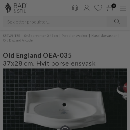
0
SERVANTER
Små servanter 0-45 cm
Porselensvasker
Klassiske vasker
Old England Arcade
Old England OEA-035
37x28 cm. Hvit porselensvask