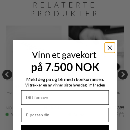
RELATERTE
PRODUKTER
Vinn et gavekort
på 7.500 NOK
Meld deg på og bli med i konkurransen.
Vi trekker en ny vinner siste hverdag i måneden
M10 Monteringsbolte
Service BHS01
Monteringsbolter 10 x 140 mm. (sett
Profesjonelt kranhull Ø35 mm,
med 2)
standard kranhull
NOK 229
NOK 115
NOK 705
NOK 395
På lager
På lager