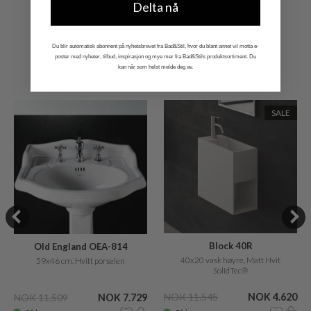
Delta nå
ANDRE HAR OGSÅ
SETT PÅ
Du blir automatisk abonnent på nyhetsbrevet fra Bad&Stil, hvor du blant annet vil motta e-
poster med nyheter, tilbud, inspirasjon og mye mer fra Bad&Stils produktsortiment. Du
PRODUKTER
kan når som helst melde deg av.
SALE
Block 40R
Old England OEA-814
40x20 vask høyre, Matt Hvit
59x46 cm. Hvitt porselen
SolidTec®
NOK 11.545
NOK 4.620
NOK 11.509
NOK 7.729