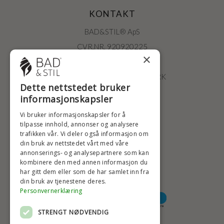
KONTAKT
BAD&STIL® ApS
CVR.NR. 920920225
×
ØSTERBROGADE 202
2100 KØBENHAVN • DANMARK
Dette nettstedet bruker
+47 2396 6660
informasjonskapsler
BADSTIL@BADSTIL.NO
Vi bruker informasjonskapsler for å
tilpasse innhold, annonser og analysere
trafikken vår. Vi deler også informasjon om
din bruk av nettstedet vårt med våre
HØYESTE KREDITTVURD
annonserings- og analysepartnere som kan
kombinere den med annen informasjon du
har gitt dem eller som de har samlet inn fra
din bruk av tjenestene deres.
BETALINGSALTERNATIVER
Personvernerklæring
STRENGT NØDVENDIG