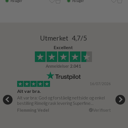
På lager
På lager
Utmerket 4,7/5
Excellent
Anmeldelser
2.041
/0020
16/07/2026
Alt var bra.
Jeg
Alt var bra: God og forståelig nettside og enkel
Jeg 
bestilling Rimelig rask levering Superfine…
fikk
isert
Flemming Vedel
Verifisert
Lou