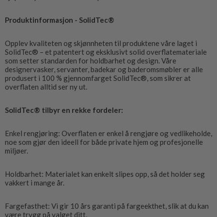
Produktinformasjon - SolidTec®
Opplev kvaliteten og skjønnheten til produktene våre laget i
SolidTec® – et patentert og eksklusivt solid overflatemateriale
som setter standarden for holdbarhet og design. Våre
designervasker, servanter, badekar og baderomsmøbler er alle
produsert i 100 % gjennomfarget SolidTec®, som sikrer at
overflaten alltid ser ny ut.
SolidTec® tilbyr en rekke fordeler:
Enkel rengjøring: Overflaten er enkel å rengjøre og vedlikeholde,
noe som gjør den ideell for både private hjem og profesjonelle
miljøer.
Holdbarhet: Materialet kan enkelt slipes opp, så det holder seg
vakkert i mange år.
Fargefasthet: Vi gir 10 års garanti på fargeekthet, slik at du kan
være trygg på valget ditt.