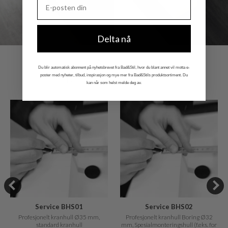
Delta nå
RELATERTE
Du blir automatisk abonnent på nyhetsbrevet fra Bad&Stil, hvor du blant annet vil motta e-
PRODUKTER
poster med nyheter, tilbud, inspirasjon og mye mer fra Bad&Stils produktsortiment. Du
kan når som helst melde deg av.
Service BHS01
Service BHS02
Profesjonelt kranhull Ø35 mm,
Profesjonelt kranhull Boring Ø32
standard kranhull
mm, Spesialmonteringshull (f.eks. for