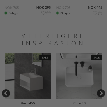
Vola)
NOK 705
NOK 395
NOK 705
NOK 445
På lager
På lager
YTTERLIGERE
INSPIRASJON
SALE
SALE
Boxo 45S
Coco 50