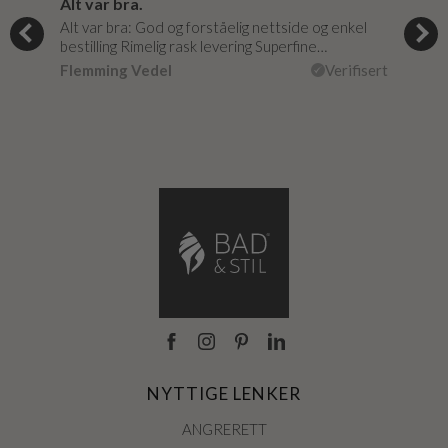
Super god dialog med Bad & Stil, meget løsningsorienteret.
Alt var bra.
Jeg
e
Alt var bra: God og forståelig nettside og enkel
Jeg 
…
bestilling Rimelig rask levering Superfine…
fikk
isert
Flemming Vedel
Verifisert
Lou
NYTTIGE LENKER
ANGRERETT