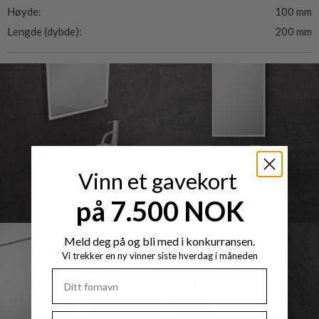
Høyde:
100 mm
Lengde (dybde):
200 mm
Vinn et gavekort
på 7.500 NOK
Meld deg på og bli med i konkurransen.
Vi trekker en ny vinner siste hverdag i måneden