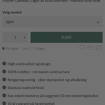
Pulcher Danmark. Laget av solid overflate - Mathvid SolidTec®
Velg modell
Igjen
-
+
På lager Lev. 1 - 2 dage
High-end kvalitet og design
100% solidtec - ren massiv solid surface
Rengøringsvenlig - tåler skurepulver og afkalkning
Eksklusiv mathvid finish
Kan enkelt monteres på vegg med 10 mm monteringsbolter.
10 års garanti på fargefasthet