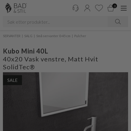
0
SERVANTER
SALG
Små servanter 0-45 cm
Pulcher
Kubo Mini 40L
40x20 Vask venstre, Matt Hvit
SolidTec®
SALE