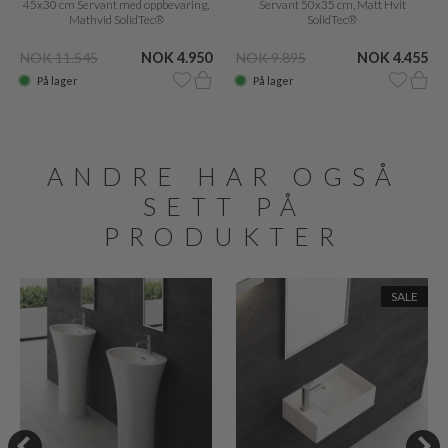
45x30 cm Servant med oppbevaring,
Servant 50x35 cm, Matt Hvit
Mathvid SolidTec®
SolidTec®
NOK 11.545
NOK 4.950
NOK 9.895
NOK 4.455
På lager
På lager
ANDRE HAR OGSÅ
SETT PÅ
PRODUKTER
SALE