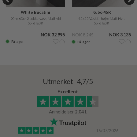
White Bucatini
Kubo 45R
90hx63x42 sokkelvask, Mathvid
45x25 Vask til højre Matt Hvit
SolidTec®
SolidTec®
NOK 32.995
NOK 8.245
NOK 3.135
På lager
På lager
Utmerket 4,7/5
Excellent
Anmeldelser
2.041
/2024
16/07/2026