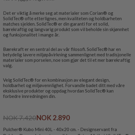
Det er viktig å merke seg at materialer som Corian® og
SolidTec® ofte etterlignes, men kvaliteten og holdbarheten
matches sjelden. SolidTec® er din garanti for et solid,
bærekraftig og langvarig produkt som vil beholde sin skjønnhet
og funksjonalitet i mange år.
Bærekraft er en sentral del av vår filosofi. SolidTec® har en
betydelig lavere miljøpåvirkning sammenlignet med tradisjonelle
materialer som porselen, noe som gjør det til et mer bærekraftig
valg.
Velg SolidTec® for en kombinasjon av elegant design,
holdbarhet og miljøvennlighet. Forvandle badet ditt med våre
eksklusive produkter og oppdag hvordan SolidTec® kan
forbedre innredningen din.
NOK 7.420
NOK 2.890
Pulcher® Kubo Mini 40L - 40x20 cm. - Designservant fra