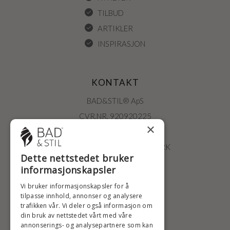
TILBUD
ARTIKLER
INSPIRASJON
KONTAKT
BAD&STIL® ApS
CVR.NR. 920920225
×
ØSTERBROGADE 202
2100 KØBENHAVN • DANMARK
Dette nettstedet bruker
+47 2396 6660
informasjonskapsler
BADSTIL@BADSTIL.NO
Vi bruker informasjonskapsler for å
tilpasse innhold, annonser og analysere
trafikken vår. Vi deler også informasjon om
din bruk av nettstedet vårt med våre
HØYESTE KREDITTVURD
annonserings- og analysepartnere som kan