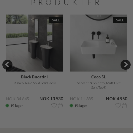
PRODUKTER
SALE
SALE
Coco 5L
Black Bucatini
Servant 60x25 cm, Matt Hvit
90hx63x42, Solid SolidTec®
SolidTec®
NOK 11.385
NOK 4.950
NOK 34.645
NOK 13.530
På lager
På lager