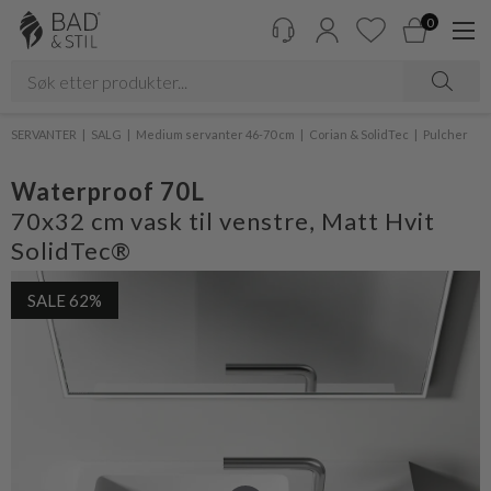
0
SERVANTER
SALG
Medium servanter 46-70 cm
Corian & SolidTec
Pulcher
Waterproof 70L
70x32 cm vask til venstre, Matt Hvit
SolidTec®
SALE 62%