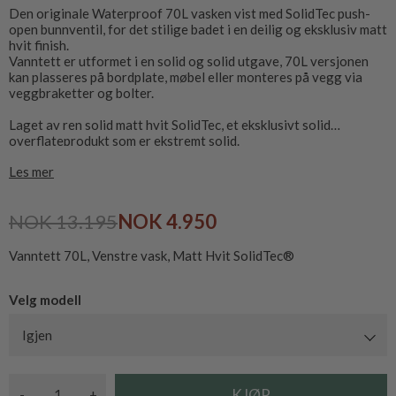
Den originale Waterproof 70L vasken vist med SolidTec push-
open bunnventil, for det stilige badet i en deilig og eksklusiv matt
hvit finish.
Vanntett er utformet i en solid og solid utgave, 70L versjonen
kan plasseres på bordplate, møbel eller monteres på vegg via
veggbraketter og bolter.
Laget av ren solid matt hvit SolidTec, et eksklusivt solid
overflateprodukt som er ekstremt solid.
Produktet er lett å rengjøre, tåler avkalkingsmiddel, skurepulver
Les mer
og andre rengjøringsmidler.
Vasken leveres uten kranhull. Taphull kan kjøpes i tillegg - se
relaterte produkter. Merk, vannlås, monteringsbolter og
NOK 13.195
NOK 4.950
bunnventil bør kjøpes separat - Se relaterte produkter
Vanntett 70L, Venstre vask, Matt Hvit SolidTec®
Velg modell
Igjen
-
+