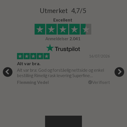
Utmerket 4,7/5
Excellent
Anmeldelser
2.041
/2024
16/07/2026
Alt var bra.
Jeg
og
Alt var bra: God og forståelig nettside og enkel
Jeg 
r
bestilling Rimelig rask levering Superfine…
fikk
Flemming Vedel
Verifisert
Lou
isert