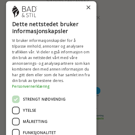
×
ØSTERBROGADE 202
2100 KØBENHAVN • DANMARK
Dette nettstedet bruker
+47 2396 6660
informasjonskapsler
BADSTIL@BADSTIL.NO
Vi bruker informasjonskapsler for å
tilpasse innhold, annonser og analysere
trafikken vår. Vi deler også informasjon om
HØYESTE KREDITTVURD
din bruk av nettstedet vårt med våre
annonserings- og analysepartnere som kan
kombinere den med annen informasjon du
har gitt dem eller som de har samlet inn fra
din bruk av tjenestene deres.
BETALINGSALTERNATIVER
Personvernerklæring
STRENGT NØDVENDIG
TRYGG OG SIKKER NETTHANDEL
YTELSE
MÅLRETTING
FUNKSJONALITET
TRUSTSCORE 4,7