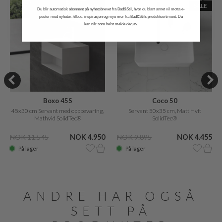
SALE
SALE
Du blir automatisk abonnent på nyhetsbrevet fra Bad&Stil, hvor du blant annet vil motta e-
poster med nyheter, tilbud, inspirasjon og mye mer fra Bad&Stils produktsortiment. Du
kan når som helst melde deg av.
Boxo 45S
Coco 50
45x30 cm Servant med oppbevaring,
Servant 50x35 cm, Matt Hvit
Mathvid SolidTec®
SolidTec®
NOK 11.545
NOK 4.950
NOK 9.895
NOK 4.455
På lager
På lager
ANDRE HAR OGSÅ
SETT PÅ