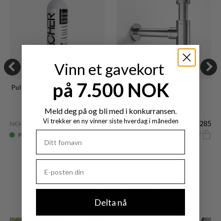
Vinn et gavekort
på 7.500 NOK
Pulcher® Composite Cleaner
ArkiLife ADS01
Care
500 ml.
Designvandlås Krom
Meld deg på og bli med i konkurransen.
Vi trekker en ny vinner siste hverdag i måneden
NOK 820
NOK 395
NOK 2.635
NOK 1.285
På lager
På lager
YTTERLIGERE
INSPIRASJON
Delta nå