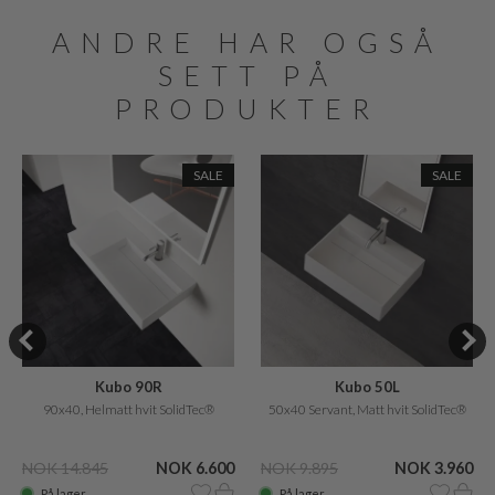
ANDRE HAR OGSÅ
SETT PÅ
PRODUKTER
SALE
SALE
Kubo 90R
Kubo 50L
90x40, Helmatt hvit SolidTec®
50x40 Servant, Matt hvit SolidTec®
NOK 14.845
NOK 6.600
NOK 9.895
NOK 3.960
På lager
På lager