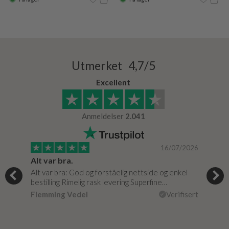
Utmerket 4,7/5
Excellent
Anmeldelser
2.041
/2024
16/07/2026
Alt var bra.
Jeg
og
Alt var bra: God og forståelig nettside og enkel
Jeg 
r
bestilling Rimelig rask levering Superfine…
fikk
Flemming Vedel
Verifisert
Lou
isert