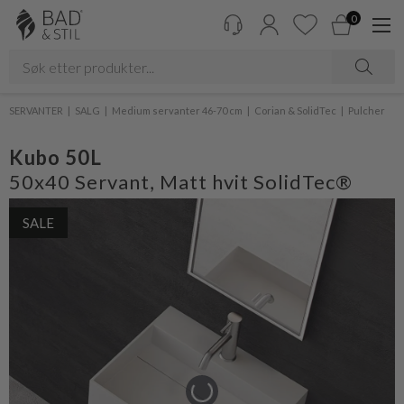
0
SERVANTER
SALG
Medium servanter 46-70 cm
Corian & SolidTec
Pulcher
Kubo 50L
50x40 Servant, Matt hvit SolidTec®
SALE