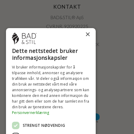
KONTAKT
BAD&STIL® ApS
CVR.NR. 920920225
×
ØSTERBROGADE 202
2100 KØBENHAVN • DANMARK
Dette nettstedet bruker
+47 2396 6660
informasjonskapsler
BADSTIL@BADSTIL.NO
Vi bruker informasjonskapsler for å
tilpasse innhold, annonser og analysere
trafikken vår. Vi deler også informasjon om
din bruk av nettstedet vårt med våre
HØYESTE KREDITTVURD
annonserings- og analysepartnere som kan
kombinere den med annen informasjon du
har gitt dem eller som de har samlet inn fra
din bruk av tjenestene deres.
BETALINGSALTERNATIVER
Personvernerklæring
STRENGT NØDVENDIG
TRYGG OG SIKKER NETTHANDEL