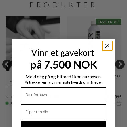
PRODUKTER
SMART KJØP
Vinn et gavekort
på 7.500 NOK
Service BHS02
Meld deg på og bli med i konkurransen.
Pulcher® Composite Cleaner
Care
Profesjonelt kranhull Boring Ø32
500 ml.
Vi trekker en ny vinner siste hverdag i måneden
mm, Spesialmonteringshull (f.eks. for
Vola)
NOK 705
NOK 445
NOK 820
NOK 395
På lager
På lager