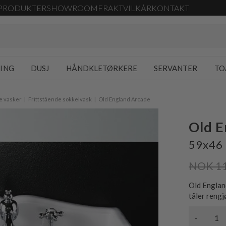
PRODUKTER
SHOWROOM
FRAKT
VILKÅR
KONTAKT
NING
DUSJ
HÅNDKLETØRKERE
SERVANTER
TO
e vasker
Frittstående sokkelvask
Old England Arcade
Old 
59x46 
NOK 1
Old Englan
tåler rengj
-