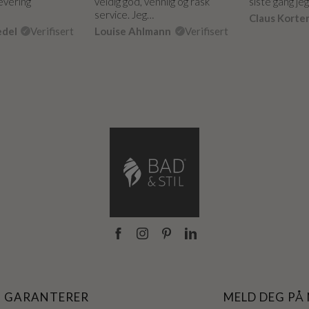
levering
veldig god, vennlig og rask
siste gang je
service. Jeg…
Claus Korte
edel
Verifisert
Louise Ahlmann
Verifisert
I GARANTERER
MELD DEG PÅ