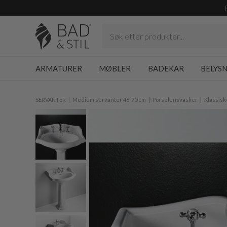
ARMATURER
MØBLER
BADEKAR
BELYS
SERVANTER
Medium servanter 46-70 cm
Porselensvasker
Klassisk