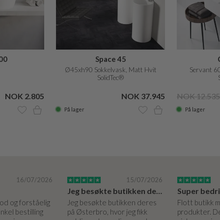
00
Space 45
Ø45xh90 Sokkelvask, Matt Hvit
Servant 6
SolidTec®
NOK 2.805
NOK 37.945
NOK 12.535
På lager
På lager
16/07/2026
15/07/2026
Jeg besøkte butikken deres på Østerbro.
God og forståelig
Jeg besøkte butikken deres
Flott butikk 
nkel bestilling
på Østerbro, hvor jeg fikk
produkter. De