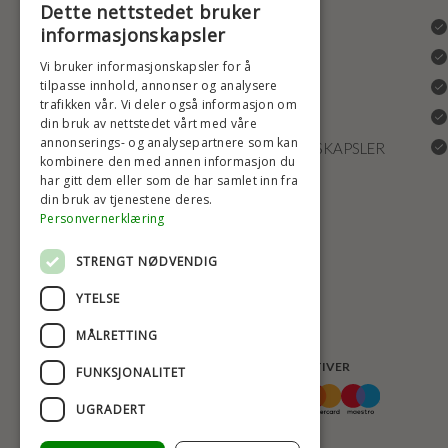
Dette nettstedet bruker
ANGRERETT
informasjonskapsler
LEVERING OG RETURRETT
Vi bruker informasjonskapsler for å
tilpasse innhold, annonser og analysere
REKLAMASJONER
trafikken vår. Vi deler også informasjon om
FRAKT
din bruk av nettstedet vårt med våre
annonserings- og analysepartnere som kan
INNSTILLINGER FOR INFORMASJONSKAPSLER
kombinere den med annen informasjon du
har gitt dem eller som de har samlet inn fra
din bruk av tjenestene deres.
Personvernerklæring
STRENGT NØDVENDIG
YTELSE
MÅLRETTING
BETALINGSALTERNATIVER
FUNKSJONALITET
UGRADERT