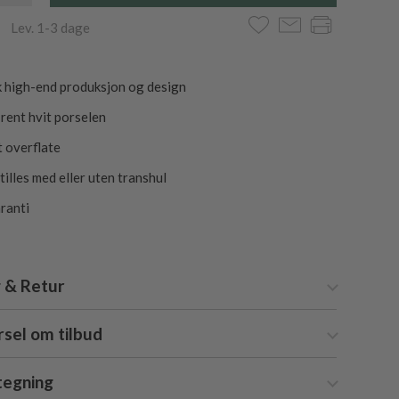
 Lev. 1-3 dage
k high-end produksjon og design
 rent hvit porselen
 overflate
illes med eller uten transhul
aranti
 & Retur
sel om tilbud
tegning