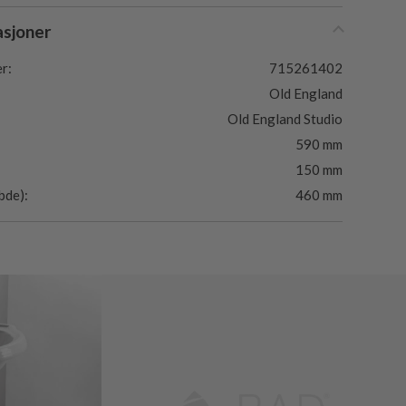
asjoner
r:
715261402
Old England
Old England Studio
590 mm
150 mm
bde):
460 mm