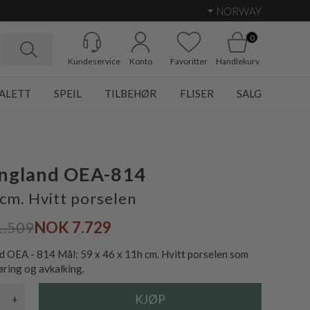
NORWAY
0
Kundeservice
Konto
Favoritter
Handlekurv
ALETT
SPEIL
TILBEHØR
FLISER
SALG
England OEA-814
cm. Hvitt porselen
1.509
NOK 7.729
d OEA - 814 Mål: 59 x 46 x 11h cm. Hvitt porselen som
øring og avkalking.
+