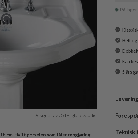
På lager
Klassis
Helt og
Dobbelt
Kan best
5 års g
Levering
Forespør
Designet av Old England Studio
Teknisk 
1h cm. Hvitt porselen som tåler rengjøring