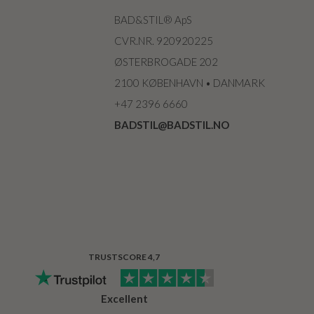
BAD&STIL® ApS
CVR.NR. 920920225
ØSTERBROGADE 202
2100 KØBENHAVN • DANMARK
+47 2396 6660
BADSTIL@BADSTIL.NO
TRUSTSCORE 4,7
Excellent