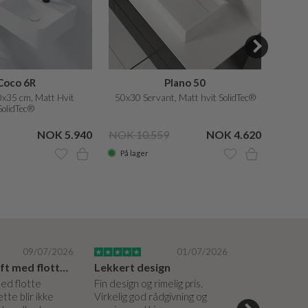
Coco 6R
Plano 50
0x35 cm, Matt Hvit
50x30 Servant, Matt hvit SolidTec®
50x30
SolidTec®
NOK 5.940
NOK 10.559
NOK 4.620
NOK 9
På lager
På la
09/07/2026
01/07/2026
Super bedrift med flotte produkter
Lekkert design
med flotte
Fin design og rimelig pris.
Hyggelige og 
tte blir ikke
Virkelig god rådgivning og
hjelpsomme a