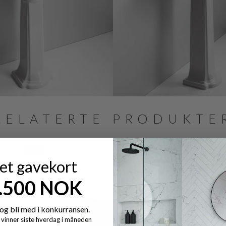
RELATERTE PRODUKTE
SALE
SALE
 et gavekort
7.500 NOK
og bli med i konkurransen.
y vinner siste hverdag i måneden