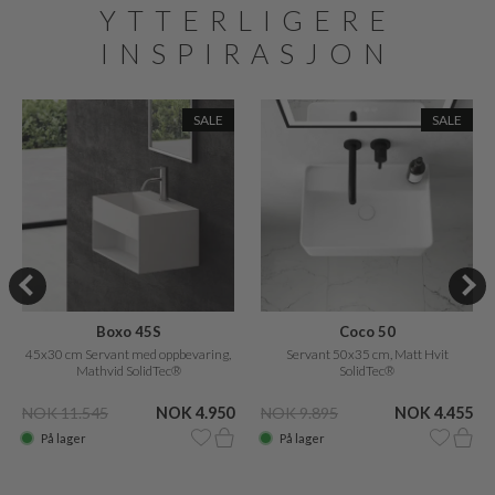
YTTERLIGERE
INSPIRASJON
SALE
SALE
Boxo 45S
Coco 50
45x30 cm Servant med oppbevaring,
Servant 50x35 cm, Matt Hvit
Mathvid SolidTec®
SolidTec®
NOK 11.545
NOK 4.950
NOK 9.895
NOK 4.455
På lager
På lager