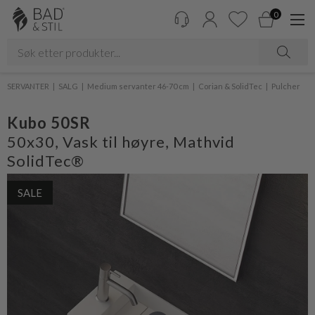
0
SERVANTER
SALG
Medium servanter 46-70 cm
Corian & SolidTec
Pulcher
Kubo 50SR
50x30, Vask til høyre, Mathvid
SolidTec®
SALE