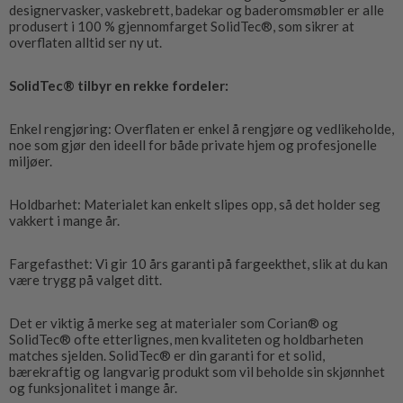
designervasker, vaskebrett, badekar og baderomsmøbler er alle
produsert i 100 % gjennomfarget SolidTec®, som sikrer at
overflaten alltid ser ny ut.
SolidTec® tilbyr en rekke fordeler:
Enkel rengjøring: Overflaten er enkel å rengjøre og vedlikeholde,
noe som gjør den ideell for både private hjem og profesjonelle
miljøer.
Holdbarhet: Materialet kan enkelt slipes opp, så det holder seg
vakkert i mange år.
Fargefasthet: Vi gir 10 års garanti på fargeekthet, slik at du kan
være trygg på valget ditt.
Det er viktig å merke seg at materialer som Corian® og
SolidTec® ofte etterlignes, men kvaliteten og holdbarheten
matches sjelden. SolidTec® er din garanti for et solid,
bærekraftig og langvarig produkt som vil beholde sin skjønnhet
og funksjonalitet i mange år.