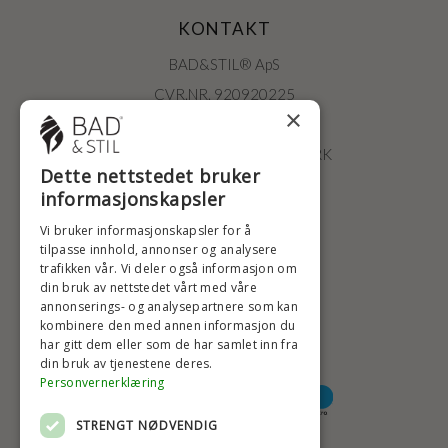
KONTAKT
BAD&STIL® ApS
CVR.NR. 920920225
×
ØSTERBROGADE 202
2100 KØBENHAVN • DANMARK
Dette nettstedet bruker
+47 2396 6660
informasjonskapsler
BADSTIL@BADSTIL.NO
Vi bruker informasjonskapsler for å
tilpasse innhold, annonser og analysere
trafikken vår. Vi deler også informasjon om
din bruk av nettstedet vårt med våre
HØYESTE KREDITTVURD
annonserings- og analysepartnere som kan
kombinere den med annen informasjon du
har gitt dem eller som de har samlet inn fra
din bruk av tjenestene deres.
BETALINGSALTERNATIVER
Personvernerklæring
STRENGT NØDVENDIG