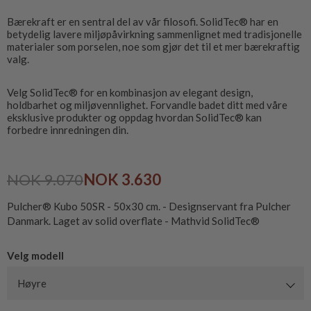
Bærekraft er en sentral del av vår filosofi. SolidTec® har en
betydelig lavere miljøpåvirkning sammenlignet med tradisjonelle
materialer som porselen, noe som gjør det til et mer bærekraftig
valg.
Velg SolidTec® for en kombinasjon av elegant design,
holdbarhet og miljøvennlighet. Forvandle badet ditt med våre
eksklusive produkter og oppdag hvordan SolidTec® kan
forbedre innredningen din.
NOK 9.070
NOK 3.630
Pulcher® Kubo 50SR - 50x30 cm. - Designservant fra Pulcher
Danmark. Laget av solid overflate - Mathvid SolidTec®
Velg modell
Høyre