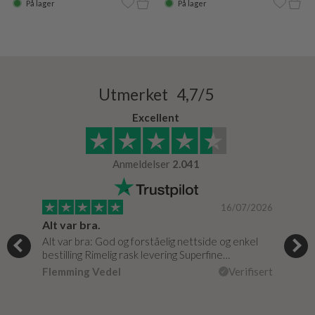
På lager
På lager
Utmerket 4,7/5
Excellent
Anmeldelser
2.041
/0020
16/07/2026
Alt var bra.
Jeg
Alt var bra: God og forståelig nettside og enkel
Jeg 
bestilling Rimelig rask levering Superfine…
fikk
isert
Flemming Vedel
Verifisert
Lou