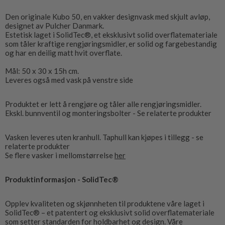
Den originale Kubo 50, en vakker designvask med skjult avløp,
designet av Pulcher Danmark.
Estetisk laget i SolidTec®, et eksklusivt solid overflatemateriale
som tåler kraftige rengjøringsmidler, er solid og fargebestandig
og har en deilig matt hvit overflate.
Mål: 50 x 30 x 15h cm.
Leveres også med vask på venstre side
Produktet er lett å rengjøre og tåler alle rengjøringsmidler.
Ekskl. bunnventil og monteringsbolter - Se relaterte produkter
Vasken leveres uten kranhull. Taphull kan kjøpes i tillegg - se
relaterte produkter
Se flere vasker i mellomstørrelse
her
Produktinformasjon - SolidTec®
Opplev kvaliteten og skjønnheten til produktene våre laget i
SolidTec® – et patentert og eksklusivt solid overflatemateriale
som setter standarden for holdbarhet og design. Våre