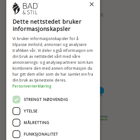
×
ØSTERBROGADE 202
2100 KØBENHAVN • DANMARK
Dette nettstedet bruker
+47 2396 6660
informasjonskapsler
BADSTIL@BADSTIL.NO
Vi bruker informasjonskapsler for å
tilpasse innhold, annonser og analysere
trafikken vår. Vi deler også informasjon om
din bruk av nettstedet vårt med våre
HØYESTE KREDITTVURD
annonserings- og analysepartnere som kan
kombinere den med annen informasjon du
har gitt dem eller som de har samlet inn fra
din bruk av tjenestene deres.
BETALINGSALTERNATIVER
Personvernerklæring
STRENGT NØDVENDIG
TRYGG OG SIKKER NETTHANDEL
YTELSE
MÅLRETTING
FUNKSJONALITET
TRUSTSCORE 4,7