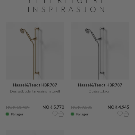
YTTERLIGERE
INSPIRASJON
Hassel&Teudt HBR787
Hassel&Teudt HBR787
Dusjsett, polert messing naturell
Dusjsett, krom
NOK 11.409
NOK 5.770
NOK 9.505
NOK 4.945
På lager
På lager