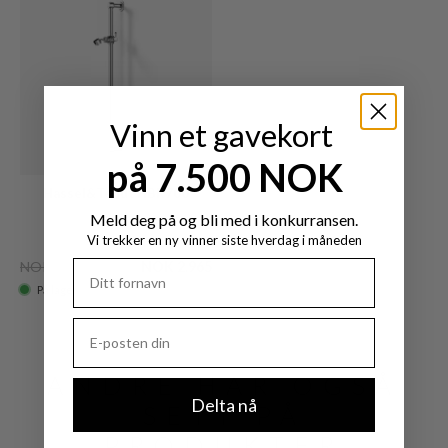
Vinn et gavekort
på 7.500 NOK
Hassel&Teudt HBR700
Krom
Meld deg på og bli med i konkurransen.
Vi trekker en ny vinner siste hverdag i måneden
NOK 5.189
NOK 2.965
På lager
ANDRE HAR OGSÅ
Delta nå
SETT PÅ
PRODUKTER