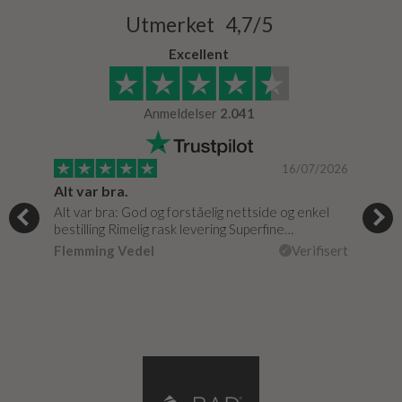
Utmerket 4,7/5
Excellent
Anmeldelser
2.041
/2024
16/07/2026
Alt var bra.
Jeg
og
Alt var bra: God og forståelig nettside og enkel
Jeg 
r
bestilling Rimelig rask levering Superfine…
fikk
Flemming Vedel
Verifisert
Lou
isert