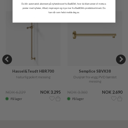
Du blir automatisk abonnent på nyhetsbrevet fra Bad&Stil, hvor du blant annet vil motta e-
poster med nyheter, tilbud, inspirasjon og mye mer fra Bad&Stils produktsortiment. Du
kan når som helst melde deg av.
Hassel&Teudt HBR700
Semplice SBVX38
Naturlig polert messing
Dusjrør fra vegg, PVD børstet
messing
NOK 6.229
NOK 3.295
NOK 3.360
NOK 2.690
På lager
På lager