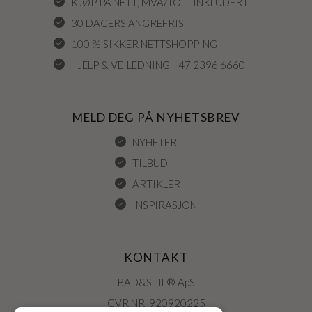
KJØP PÅ NETT, MVA/TOLL INKLUDERT
30 DAGERS ANGREFRIST
100 % SIKKER NETTSHOPPING
HJELP & VEILEDNING +47 2396 6660
MELD DEG PÅ NYHETSBREV
NYHETER
TILBUD
ARTIKLER
INSPIRASJON
KONTAKT
BAD&STIL® ApS
CVR.NR. 920920225