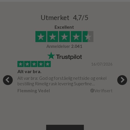
Utmerket 4,7/5
Excellent
Anmeldelser
2.041
/2024
16/07/2026
Super god dialog med Bad & Stil, meget løsningsorienteret.
Alt var bra.
Jeg
e
Alt var bra: God og forståelig nettside og enkel
Jeg 
…
bestilling Rimelig rask levering Superfine…
fikk
isert
Flemming Vedel
Verifisert
Lou