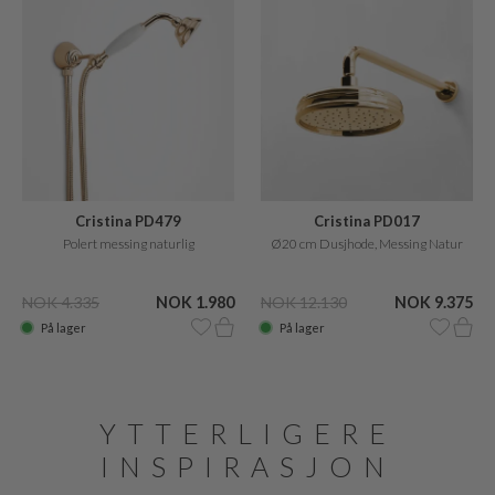
Cristina PD479
Cristina PD017
Polert messing naturlig
Ø20 cm Dusjhode, Messing Natur
NOK 4.335
NOK 1.980
NOK 12.130
NOK 9.375
På lager
På lager
YTTERLIGERE
INSPIRASJON