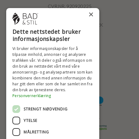
CVR.NR. 920920225
×
ØSTERBROGADE 202
2100 KØBENHAVN • DANMARK
Dette nettstedet bruker
+47 2396 6660
informasjonskapsler
BADSTIL@BADSTIL.NO
Vi bruker informasjonskapsler for å
tilpasse innhold, annonser og analysere
trafikken vår. Vi deler også informasjon om
din bruk av nettstedet vårt med våre
HØYESTE KREDITTVURD
annonserings- og analysepartnere som kan
kombinere den med annen informasjon du
har gitt dem eller som de har samlet inn fra
din bruk av tjenestene deres.
BETALINGSALTERNATIVER
Personvernerklæring
STRENGT NØDVENDIG
TRYGG OG SIKKER NETTHANDEL
YTELSE
MÅLRETTING