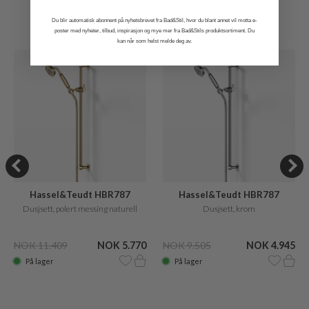
SETT PÅ
PRODUKTER
Du blir automatisk abonnent på nyhetsbrevet fra Bad&Stil, hvor du blant annet vil motta e-
poster med nyheter, tilbud, inspirasjon og mye mer fra Bad&Stils produktsortiment. Du
kan når som helst melde deg av.
Hassel&Teudt HBR787
Hassel&Teudt HBR787
Dusjsett, polert messing naturell
Dusjsett, krom
NOK 11.409
NOK 5.770
NOK 9.505
NOK 4.945
På lager
På lager