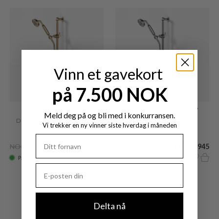
Vinn et gavekort
på 7.500 NOK
Hassel&Teudt HBR787
Hassel&Teudt HBR787
Meld deg på og bli med i konkurransen.
Dusjsett, polert messing naturell
Dusjsett, krom
Vi trekker en ny vinner siste hverdag i måneden
NOK 11.409
NOK 5.770
NOK 9.505
NOK 4.945
På lager
På lager
ANDRE HAR OGSÅ
Delta nå