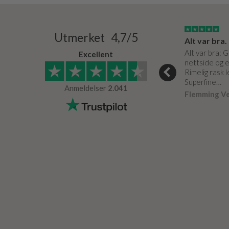
15/03/2024
03/05/0020
Utmerket 4,7/5
Super service og de bedste produkter
Meget fin service. Som altid.
Alt var bra.
e og de bedste
Er effektive og hjælpsomme.
Alt var bra: 
Excellent
nettside og e
Arne Petersen
Verifisert
Rimelig rask 
r
Verifisert
Superfine…
Anmeldelser
2.041
Flemming V