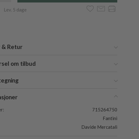
 Lev. 5 dage
 & Retur
sel om tilbud
tegning
asjoner
r:
715264750
Fantini
Davide Mercatali