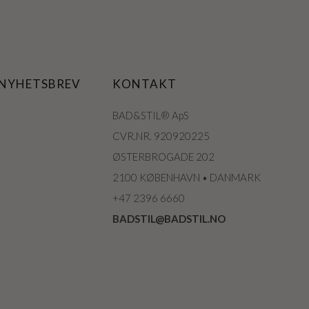
 NYHETSBREV
KONTAKT
BAD&STIL® ApS
CVR.NR. 920920225
ØSTERBROGADE 202
2100 KØBENHAVN • DANMARK
+47 2396 6660
BADSTIL@BADSTIL.NO