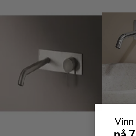
Vinn
på 