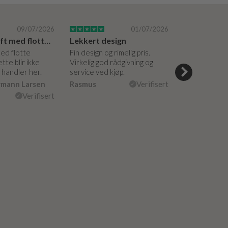
09/07/2026
01/07/2026
Super bedrift med flotte produkter
Lekkert design
med flotte
Fin design og rimelig pris.
Hyggelige og 
tte blir ikke
Virkelig god rådgivning og
hjelpsomme a
g handler her.
service ved kjøp.
veiledning på
måte. Vakker
rmann Larsen
Rasmus
Verifisert
Ulla Konner
Verifisert