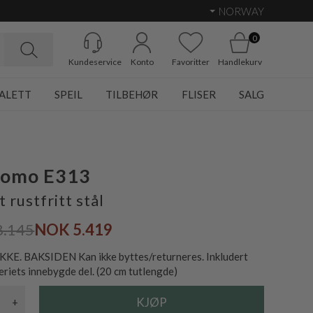
NORWAY
0
Kundeservice
Konto
Favoritter
Handlekurv
ALETT
SPEIL
TILBEHØR
FLISER
SALG
romo E313
 rustfritt stål
8.145
NOK 5.419
KE. BAKSIDEN Kan ikke byttes/returneres. Inkludert
eriets innebygde del. (20 cm tutlengde)
+