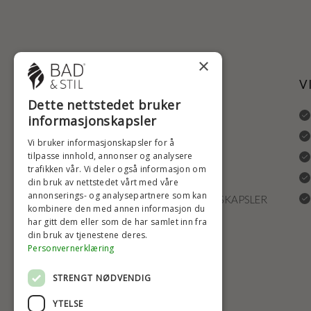
×
NYTTIGE LENKER
V
Dette nettstedet bruker
ANGRERETT
informasjonskapsler
LEVERING OG RETURRETT
Vi bruker informasjonskapsler for å
tilpasse innhold, annonser og analysere
REKLAMASJONER
trafikken vår. Vi deler også informasjon om
FRAKT
din bruk av nettstedet vårt med våre
annonserings- og analysepartnere som kan
INNSTILLINGER FOR INFORMASJONSKAPSLER
kombinere den med annen informasjon du
har gitt dem eller som de har samlet inn fra
din bruk av tjenestene deres.
Personvernerklæring
STRENGT NØDVENDIG
YTELSE