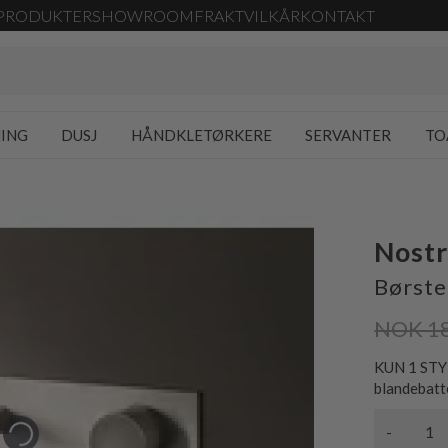
PRODUKTER
SHOWROOM
FRAKT
VILKÅR
KONTAKT
NING
DUSJ
HÅNDKLETØRKERE
SERVANTER
TO
Nost
Børstet
NOK 1
KUN 1 STYK
blandebatt
-