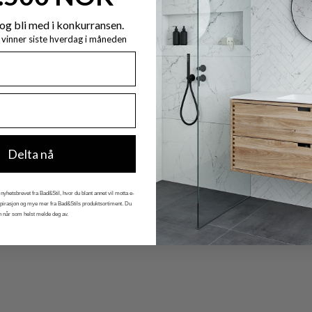
og bli med i konkurransen.
y vinner siste hverdag i måneden
Delta nå
nyhetsbrevet fra Bad&Stil, hvor du blant annet vil motta e-
nspirasjon og mye mer fra Bad&Stils produktsortiment. Du
n når som helst melde deg av.