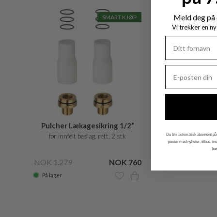
Meld deg på 
SMART KJØP
Vi trekker en n
Pulcher Lækagesikring 1/2”
for innfelt beslag, rett, 2 stk
Du blir automatisk abonnent på 
poster med nyheter, tilbud, i
ka
NOK 1.279
NOK 760
På lager