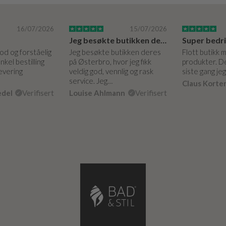
16/07/2026
15/07/2026
Jeg besøkte butikken deres på Østerbro.
God og forståelig
Jeg besøkte butikken deres
Flott butikk 
nkel bestilling
på Østerbro, hvor jeg fikk
produkter. De
levering
veldig god, vennlig og rask
siste gang je
service. Jeg…
Claus Korte
edel
Verifisert
Louise Ahlmann
Verifisert