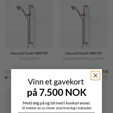
Hassel&Teudt HBR787
Hassel&Teudt HBR787
Dusjsett, krom
Dusjsett, polert messing naturell
NOK 9.505
NOK 4.945
NOK 11.409
NOK 5.770
På lager
På lager
Vinn et gavekort
på 7.500 NOK
Meld deg på og bli med i konkurransen.
Vi trekker en ny vinner siste hverdag i måneden