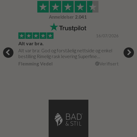
Anmeldelser
2.041
/0020
16/07/2026
Alt var bra.
Jeg
Alt var bra: God og forståelig nettside og enkel
Jeg 
bestilling Rimelig rask levering Superfine…
fikk
isert
Flemming Vedel
Verifisert
Lou