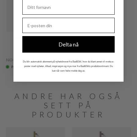
Hassel&Teudt HBR700
Delta nå
Krom
NOK 5.189
NOK 2.965
Du blir automatisk abonnent på nyhetsbrevet fra Bad&Stil, hvor du blant annet vil motta e-
På lager
poster med nyheter, tilbud, inspirasjon og mye mer fra Bad&Stils produktsortiment. Du
kan når som helst melde deg av.
ANDRE HAR OGSÅ
SETT PÅ
PRODUKTER