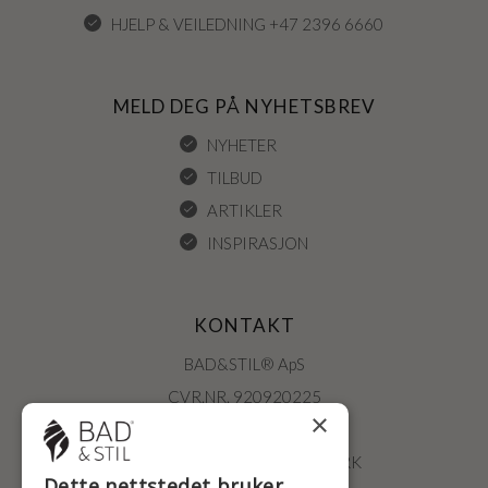
HJELP & VEILEDNING +47 2396 6660
MELD DEG PÅ NYHETSBREV
NYHETER
TILBUD
ARTIKLER
INSPIRASJON
KONTAKT
BAD&STIL® ApS
CVR.NR. 920920225
×
ØSTERBROGADE 202
2100 KØBENHAVN • DANMARK
Dette nettstedet bruker