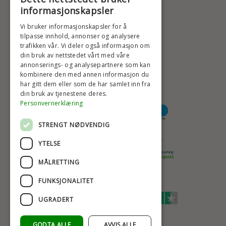
+47 2396 6660
informasjonskapsler
BADSTIL@BADSTIL.NO
Vi bruker informasjonskapsler for å
tilpasse innhold, annonser og analysere
trafikken vår. Vi deler også informasjon om
din bruk av nettstedet vårt med våre
HØYESTE KREDITTVURD
annonserings- og analysepartnere som kan
kombinere den med annen informasjon du
har gitt dem eller som de har samlet inn fra
din bruk av tjenestene deres.
BETALINGSALTERNATIVER
Personvernerklæring
STRENGT NØDVENDIG
TRYGG OG SIKKER NETTHANDEL
YTELSE
MÅLRETTING
FUNKSJONALITET
TRUSTSCORE 4,7
UGRADERT
Excellent
GODTA ALLE
AVVIS ALLE