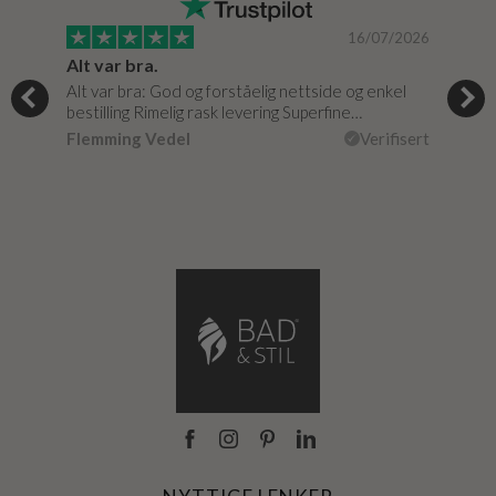
/2024
16/07/2026
Alt var bra.
Jeg
og
Alt var bra: God og forståelig nettside og enkel
Jeg 
r
bestilling Rimelig rask levering Superfine…
fikk
Flemming Vedel
Verifisert
Lou
isert