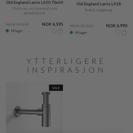
Old England Lante LA10 70x54
Old England Lante LA18
cm., m/1 hanehul
70x54 cm., m/1 kranhull, Hvit
Toalett, Vegghengt
porselensvask
NOK 10.139
NOK 6.595
NOK 11.115
NOK 6.990
På lager
På lager
YTTERLIGERE
INSPIRASJON
SALE