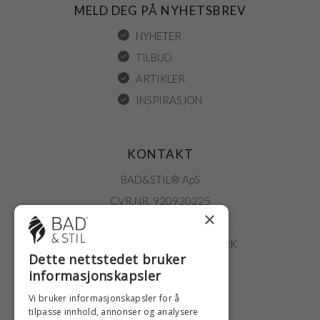
MELD DEG PÅ NYHETSBREV
NYHETER
TILBUD
ARTIKLER
INSPIRASJON
KONTAKT
BAD&STIL® ApS
CVR.NR. 920920225
×
ØSTERBROGADE 202
2100 KØBENHAVN • DANMARK
Dette nettstedet bruker
+47 2396 6660
informasjonskapsler
BADSTIL@BADSTIL.NO
Vi bruker informasjonskapsler for å
tilpasse innhold, annonser og analysere