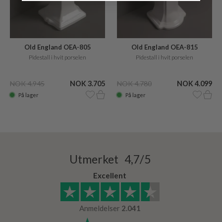
Old England OEA-805
Old England OEA-815
Pidestall i hvit porselen
Pidestall i hvit porselen
NOK 4.945
NOK 3.705
NOK 4.780
NOK 4.099
På lager
På lager
Utmerket 4,7/5
Excellent
Anmeldelser
2.041