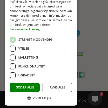
trafikken vår. Vi deler også informasjon om
din bruk av nettstedet vårt med våre
HØYESTE KREDITTVURD
annonserings- og analysepartnere som kan
kombinere den med annen informasjon du
har gitt dem eller som de har samlet inn fra
din bruk av tjenestene deres.
BETALINGSALTERNATIVER
Personvernerklæring
STRENGT NØDVENDIG
TRYGG OG SIKKER NETTHANDEL
YTELSE
MÅLRETTING
FUNKSJONALITET
TRUSTSCORE 4,7
UGRADERT
Excellent
GODTA ALLE
AVVIS ALLE
1
VIS DETALJER
© COPYRIGHT - BAD&STIL® ApS 2026