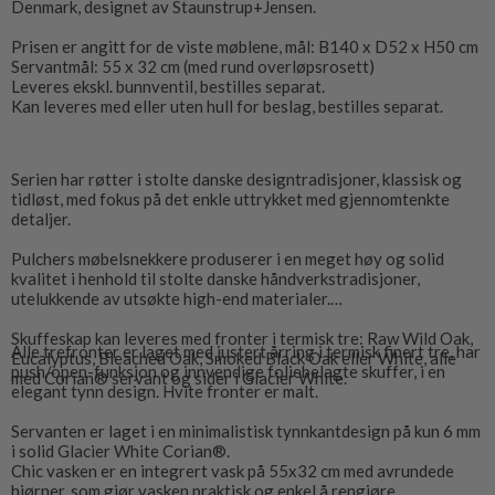
Denmark, designet av Staunstrup+Jensen.
Prisen er angitt for de viste møblene, mål: B140 x D52 x H50 cm
Servantmål: 55 x 32 cm (med rund overløpsrosett)
Leveres ekskl. bunnventil, bestilles separat.
Kan leveres med eller uten hull for beslag, bestilles separat.
Serien har røtter i stolte danske designtradisjoner, klassisk og
tidløst, med fokus på det enkle uttrykket med gjennomtenkte
detaljer.
Pulchers møbelsnekkere produserer i en meget høy og solid
kvalitet i henhold til stolte danske håndverkstradisjoner,
utelukkende av utsøkte high-end materialer.
Skuffeskap kan leveres med fronter i termisk tre: Raw Wild Oak,
Alle trefronter er laget med justert årring i termisk finert tre, har
Eucalyptus, Bleached Oak, Smoked Black Oak eller White, alle
push/open-funksjon og innvendige foliebelagte skuffer, i en
med Corian® servant og sider i Glacier White.
elegant tynn design. Hvite fronter er malt.
Servanten er laget i en minimalistisk tynnkantdesign på kun 6 mm
i solid Glacier White Corian®.
Chic vasken er en integrert vask på 55x32 cm med avrundede
hjørner, som gjør vasken praktisk og enkel å rengjøre.