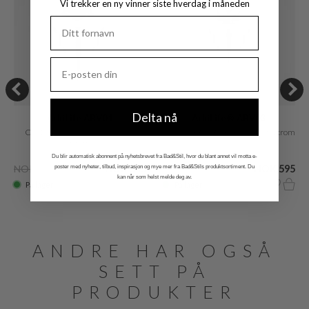
Vi trekker en ny vinner siste hverdag i måneden
Delta nå
ArkiLife ABV01
ArkiLife® ABV03
Clic Clac push-open Bunnventil
Universal Clic Clac avløpsventil, krom
Krom
Du blir automatisk abonnent på nyhetsbrevet fra Bad&Stil, hvor du blant annet vil motta e-
NOK 1.100
NOK 545
NOK 1.240
NOK 595
poster med nyheter, tilbud, inspirasjon og mye mer fra Bad&Stils produktsortiment. Du
kan når som helst melde deg av.
På lager
På lager
ANDRE HAR OGSÅ
SETT PÅ
PRODUKTER