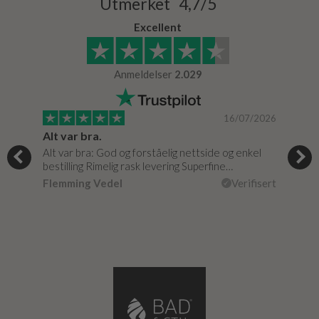
Utmerket 4,7/5
Excellent
Anmeldelser
2.029
/0020
16/07/2026
Alt var bra.
Jeg
Alt var bra: God og forståelig nettside og enkel
Jeg 
bestilling Rimelig rask levering Superfine…
fikk
isert
Flemming Vedel
Verifisert
Lou