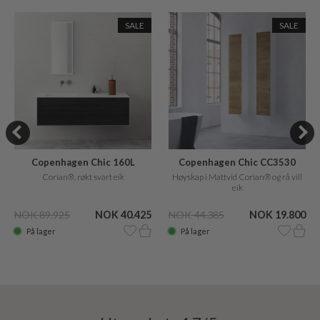
SALE
SALE
Copenhagen Chic 160L
Copenhagen Chic CC3530
Corian®, røkt svart eik
Høyskap i Mattvid Corian® og rå vill
eik
NOK 89.925
NOK 40.425
NOK 44.385
NOK 19.800
På lager
På lager