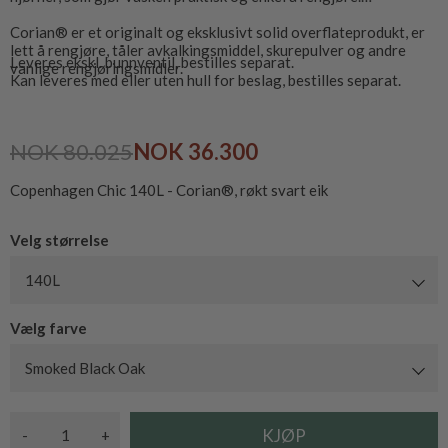
Corian® er et originalt og eksklusivt solid overflateprodukt, er
lett å rengjøre, tåler avkalkingsmiddel, skurepulver og andre
Leveres ekskl. bunnventil, bestilles separat.
vanlige rengjøringsmidler.
Kan leveres med eller uten hull for beslag, bestilles separat.
NOK 80.025
NOK 36.300
Copenhagen Chic 140L - Corian®, røkt svart eik
Velg størrelse
140L
Vælg farve
Smoked Black Oak
-
+