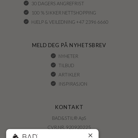
30 DAGERS ANGREFRIST
100 % SIKKER NETTSHOPPING
HJELP & VEILEDNING +47 2396 6660
MELD DEG PÅ NYHETSBREV
NYHETER
TILBUD
ARTIKLER
INSPIRASJON
KONTAKT
BAD&STIL® ApS
CVR.NR. 920920225
×
ØSTERBROGADE 202