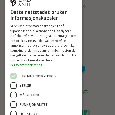
2100 KØBENHAVN • DANMARK
Dette nettstedet bruker
+47 2396 6660
informasjonskapsler
BADSTIL@BADSTIL.NO
Vi bruker informasjonskapsler for å
tilpasse innhold, annonser og analysere
trafikken vår. Vi deler også informasjon om
din bruk av nettstedet vårt med våre
HØYESTE KREDITTVURD
annonserings- og analysepartnere som kan
kombinere den med annen informasjon du
har gitt dem eller som de har samlet inn fra
din bruk av tjenestene deres.
BETALINGSALTERNATIVER
Personvernerklæring
STRENGT NØDVENDIG
TRYGG OG SIKKER NETTHANDEL
YTELSE
MÅLRETTING
FUNKSJONALITET
TRUSTSCORE 4,7
UGRADERT