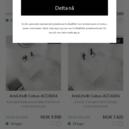
40x22 cm m/Porselensvask
Delta nå
NOK 9.070
NOK 2.725
NOK 5.605
NOK 2.560
På lager
På lager
Du blir automatisk abonnent på nyhetsbrevet fra Bad&Stil, hvor du blant annet vil motta e-
poster med nyheter, tilbud, inspirasjon og mye mer fra Bad&Stils produktsortiment. Du
kan når som helst melde deg av.
SALE
SALE
ArkiLife® Cobus ACC8036
ArkiLife® Cobus ACC6036
CPH Square
Kompakt baderomsmøbel 81x36 cm
61x36, Compact Slim Design
m/porselensvask
m/porselensvask
NOK 21.445
NOK 9.900
NOK 18.145
NOK 7.425
På lager
På lager