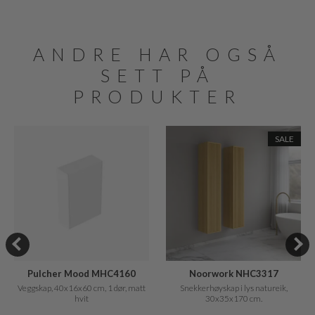
ANDRE HAR OGSÅ
SETT PÅ
PRODUKTER
SALE
Pulcher Mood MHC4160
Noorwork NHC3317
Veggskap, 40x16x60 cm, 1 dør, matt
Snekkerhøyskap i lys natureik,
hvit
30x35x170 cm.