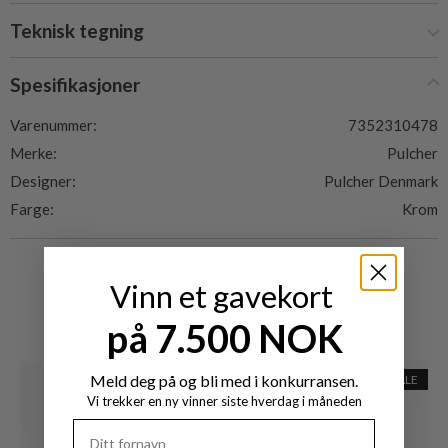
Teknisk tegning
Spesifikasjoner
Varenummer:
7352310478
Merke:
Pulcher
Designer:
Pulcher Denmark
Farge:
Krom
RELATERTE
Vinn et gavekort
PRODUKTER
på 7.500 NOK
Meld deg på og bli med i konkurransen.
SALE
Vi trekker en ny vinner siste hverdag i måneden