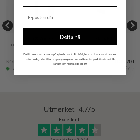
Delta nå
Pulcher® Wipe 7
Plano P1
Dusjskrape, børstet rustfritt stål
Enkel krok Krom
Du blir automatisk abonnent på nyhetsbrevet fra Bad&Stil, hvor du blant annet vil motta e-
poster med nyheter, tilbud, inspirasjon og mye mer fra Bad&Stils produktsortiment. Du
NOK 1.065
NOK 530
NOK 415
NOK 200
kan når som helst melde deg av.
På lager
På lager
Utmerket 4,7/5
Excellent
Anmeldelser
2.041