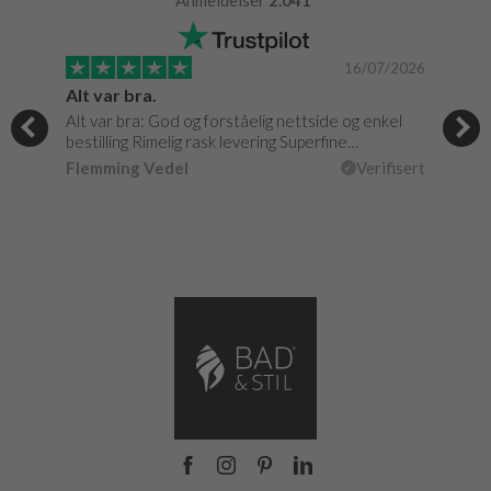
/2024
16/07/2026
Super god dialog med Bad & Stil, meget løsningsorienteret.
Alt var bra.
Jeg
e
Alt var bra: God og forståelig nettside og enkel
Jeg 
…
bestilling Rimelig rask levering Superfine…
fikk
isert
Flemming Vedel
Verifisert
Lou