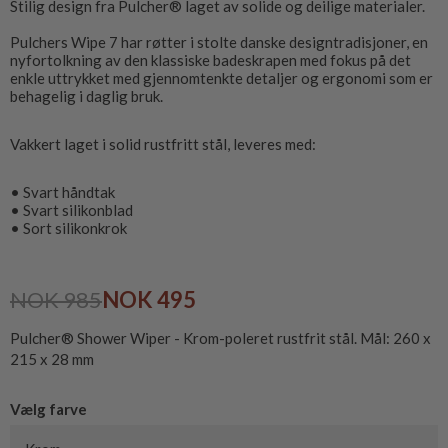
Stilig design fra Pulcher® laget av solide og deilige materialer.
Pulchers Wipe 7 har røtter i stolte danske designtradisjoner, en
nyfortolkning av den klassiske badeskrapen med fokus på det
enkle uttrykket med gjennomtenkte detaljer og ergonomi som er
behagelig i daglig bruk.
Vakkert laget i solid rustfritt stål, leveres med:
• Svart håndtak
• Svart silikonblad
• Sort silikonkrok
NOK 985
NOK 495
Pulcher® Shower Wiper - Krom-poleret rustfrit stål. Mål: 260 x
215 x 28 mm
Vælg farve