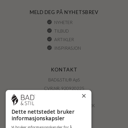
MELD DEG PÅ NYHETSBREV
NYHETER
TILBUD
ARTIKLER
INSPIRASJON
KONTAKT
BAD&STIL® ApS
CVR.NR. 920920225
×
ØSTERBROGADE 202
2100 KØBENHAVN • DANMARK
Dette nettstedet bruker
+47 2396 6660
informasjonskapsler
BADSTIL@BADSTIL.NO
Vi bruker informasjonskapsler for å