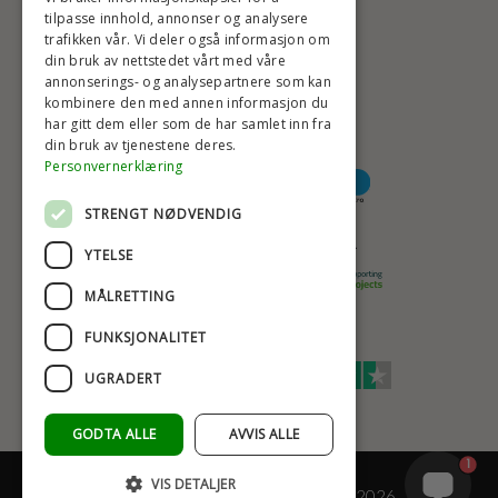
tilpasse innhold, annonser og analysere
trafikken vår. Vi deler også informasjon om
din bruk av nettstedet vårt med våre
HØYESTE KREDITTVURD
annonserings- og analysepartnere som kan
kombinere den med annen informasjon du
har gitt dem eller som de har samlet inn fra
din bruk av tjenestene deres.
BETALINGSALTERNATIVER
Personvernerklæring
STRENGT NØDVENDIG
TRYGG OG SIKKER NETTHANDEL
YTELSE
MÅLRETTING
FUNKSJONALITET
TRUSTSCORE 4,7
UGRADERT
Excellent
GODTA ALLE
AVVIS ALLE
1
VIS DETALJER
© COPYRIGHT - BAD&STIL® ApS 2026