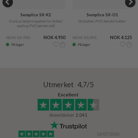
Semplice SX-K2
Semplice SX-O1
DuoLux betjeningsplate for dobbel
Skyleplate, PVD børstet kobber
spyling, PVD børstet stål
NOK 12.705
NOK 4.950
NOK 10.395
NOK 4.125
På lager
På lager
Utmerket 4,7/5
Excellent
Anmeldelser
2.041
/2024
16/07/2026