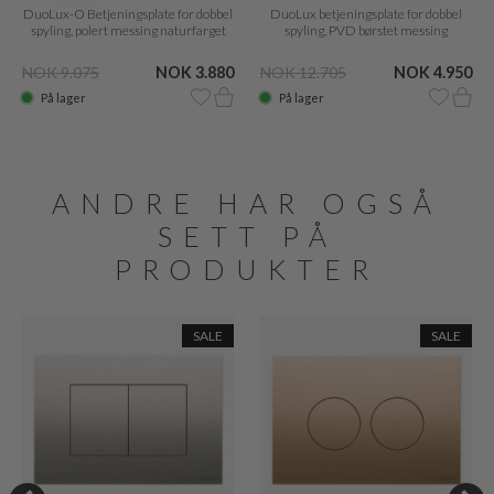
DuoLux-O Betjeningsplate for dobbel
DuoLux betjeningsplate for dobbel
spyling, polert messing naturfarget
spyling, PVD børstet messing
NOK 9.075
NOK 3.880
NOK 12.705
NOK 4.950
På lager
På lager
ANDRE HAR OGSÅ
SETT PÅ
PRODUKTER
SALE
SALE