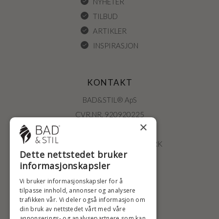
NYHETER
TILBUD
ARTIKLER
INSPIRASJON
KONTAKT
BAD&STIL® ApS
CVR.NR. 920920225
×
ØSTERBROGADE 202
2100 KØBENHAVN • DANMARK
Dette nettstedet bruker
+47 2396 6660
informasjonskapsler
BADSTIL@BADSTIL.NO
Vi bruker informasjonskapsler for å
tilpasse innhold, annonser og analysere
trafikken vår. Vi deler også informasjon om
din bruk av nettstedet vårt med våre
HØYESTE KREDITTVURD
annonserings- og analysepartnere som kan