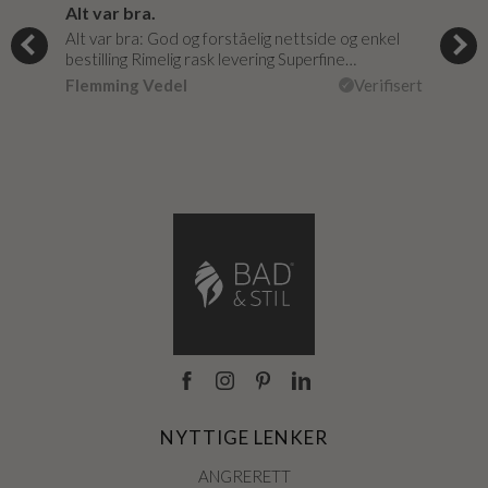
Alt var bra.
Jeg
og
Alt var bra: God og forståelig nettside og enkel
Jeg 
r
bestilling Rimelig rask levering Superfine…
fikk
Flemming Vedel
Verifisert
Lou
isert
NYTTIGE LENKER
ANGRERETT