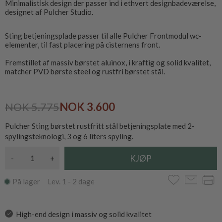
Minimalistisk design der passer ind i ethvert designbadeværelse,
designet af Pulcher Studio.
Sting betjeningsplade passer til alle Pulcher Frontmodul wc-
elementer, til fast placering på cisternens front.
Fremstillet af massiv børstet aluinox, i kraftig og solid kvalitet,
matcher PVD børste steel og rustfri børstet stål.
NOK 5.775
NOK 3.600
Pulcher Sting børstet rustfritt stål betjeningsplate med 2-
spylingsteknologi, 3 og 6 liters spyling.
-
+
På lager Lev. 1 - 2 dage
High-end design i massiv og solid kvalitet