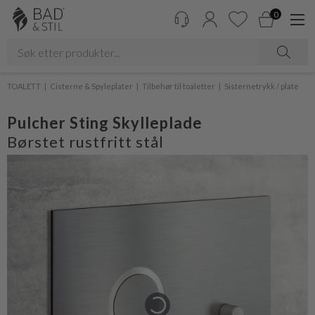
0
TOALETT
Cisterne & Spyleplater
Tilbehør til toaletter
Sisternetrykk / plate
Pulcher Sting Skylleplade
Børstet rustfritt stål