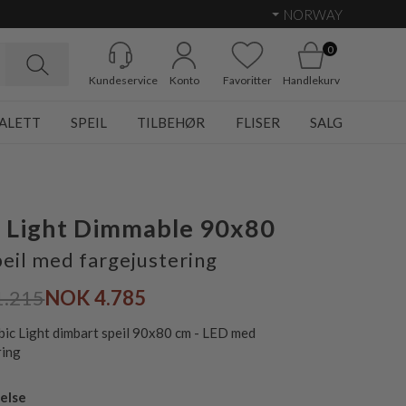
NORWAY
0
Kundeservice
Konto
Favoritter
Handlekurv
ALETT
SPEIL
TILBEHØR
FLISER
SALG
 Light Dimmable 90x80
eil med fargejustering
1.215
NOK 4.785
bic Light dimbart speil 90x80 cm - LED med
ring
else