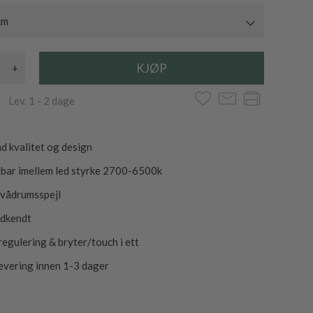
cm
+
 Lev. 1 - 2 dage
d kvalitet og design
bar imellem led styrke 2700-6500k
 vådrumsspejl
odkendt
sregulering & bryter/touch i ett
levering innen 1-3 dager