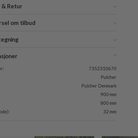
 & Retur
sel om tilbud
tegning
asjoner
r:
7352310670
Pulcher
Pulcher Denmark
900 mm
800 mm
bde):
32 mm