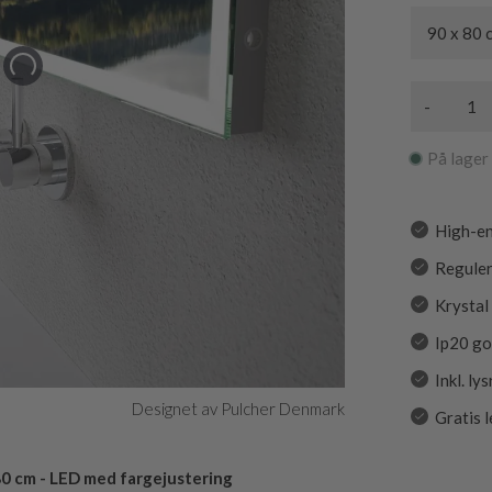
90 x 80 
-
På lager
High-en
Reguler
Krystal
Ip20 g
Inkl. ly
Designet av Pulcher Denmark
Gratis 
80 cm - LED med fargejustering