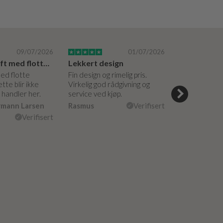
09/07/2026
01/07/2026
Super bedrift med flotte produkter
Lekkert design
med flotte
Fin design og rimelig pris.
Hyggelige og 
tte blir ikke
Virkelig god rådgivning og
hjelpsomme a
g handler her.
service ved kjøp.
veiledning på
måte. Vakker
rmann Larsen
Rasmus
Verifisert
Ulla Konner
Verifisert