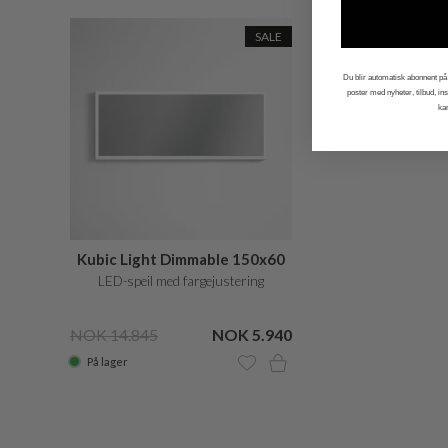
SALE
Du blir automatisk abonnent på 
poster med nyheter, tilbud, i
ka
Kubic Light Dimmable 150x60
LED-speil med fargejustering
NOK 14.845
NOK 5.940
På lager