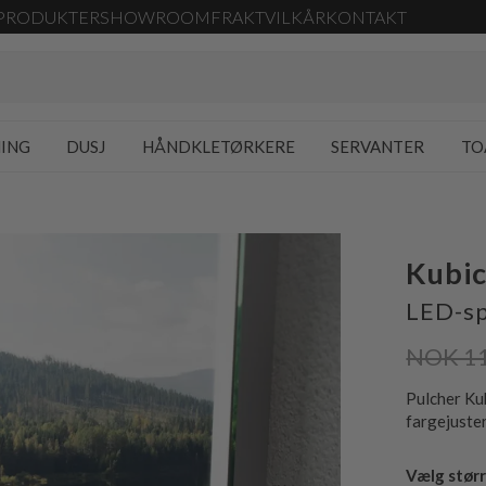
PRODUKTER
SHOWROOM
FRAKT
VILKÅR
KONTAKT
NING
DUSJ
HÅNDKLETØRKERE
SERVANTER
TO
Kubic
LED-sp
NOK 1
Pulcher Ku
fargejuste
Vælg størr