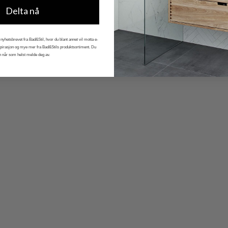
Delta nå
nyhetsbrevet fra Bad&Stil, hvor du blant annet vil motta e-
nspirasjon og mye mer fra Bad&Stils produktsortiment. Du
n når som helst melde deg av.