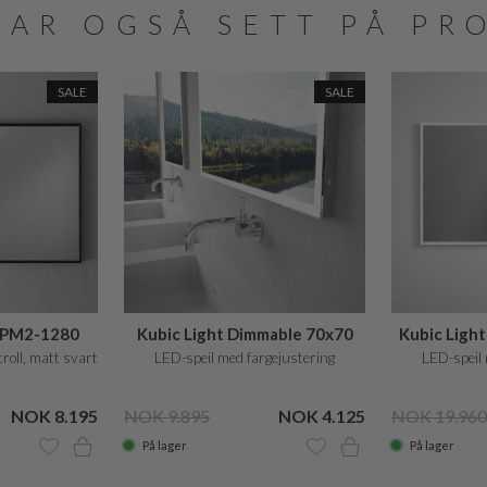
HAR OGSÅ SETT PÅ PR
SALE
SALE
 PM2-1280
Kubic Light Dimmable 70x70
Kubic Ligh
troll, matt svart
LED-speil med fargejustering
LED-speil 
NOK 8.195
NOK 9.895
NOK 4.125
NOK 19.960
På lager
På lager