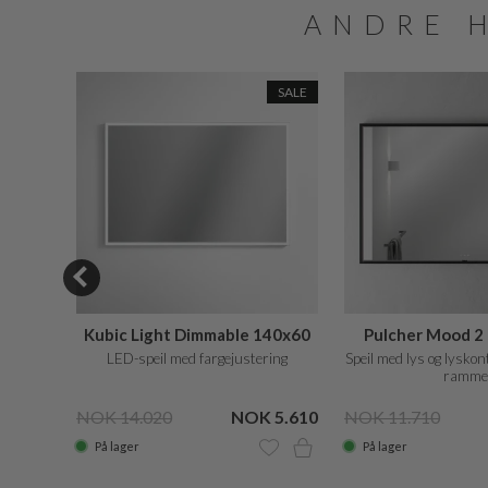
ANDRE 
SALE
SALE
160x60
Kubic Light Dimmable 140x60
Pulcher Mood 2
ring
LED-speil med fargejustering
Speil med lys og lyskon
ramme
 7.425
NOK 14.020
NOK 5.610
NOK 11.710
På lager
På lager