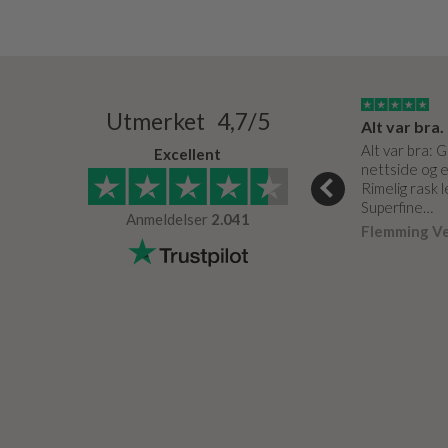
15/03/2024
03/05/0020
Utmerket 4,7/5
Super service og de bedste produkter
Meget fin service. Som altid.
Alt var bra.
e og de bedste
Er effektive og hjælpsomme.
Alt var bra: 
Excellent
nettside og e
Arne Petersen
Verifisert
Rimelig rask 
r
Verifisert
Superfine…
Anmeldelser
2.041
Flemming V