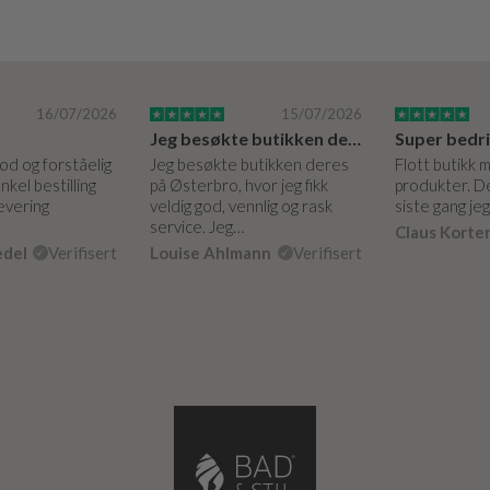
16/07/2026
15/07/2026
Jeg besøkte butikken deres på Østerbro.
God og forståelig
Jeg besøkte butikken deres
Flott butikk 
nkel bestilling
på Østerbro, hvor jeg fikk
produkter. De
levering
veldig god, vennlig og rask
siste gang je
service. Jeg…
Claus Korte
edel
Verifisert
Louise Ahlmann
Verifisert