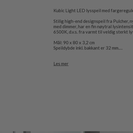
Kubic Light LED lysspeil med fargeregul
Stilig high-end designspeil fra Pulcher,
med dimmer, har en fin nøytral lysintens
6500K, d.v.s. fra varmt til veldig sterkt 
Mål: 90 x 80 x 3,2 cm
Speildybde inkl. bakkant er 32 mm.
Kubic Light-designet er enkelt, elegant o
Les mer
glasset, som passer til ethvert moderne 
Pulcher Design LED belysningsspeil, lev
transformator er forhåndsmontert i mont
monteringsrammen.
Kan monteres horisontalt eller vertikalt
speilet, i nedre høyre hjørne, monteres sp
berøring/bryteren være plassert nederst 
CE-merket og IP44-godkjent, kobles dire