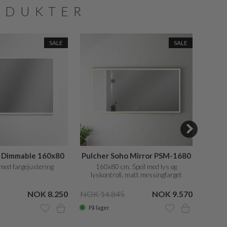
ODUKTER
SALE
SALE
t Dimmable 160x80
Pulcher Soho Mirror PSM-1680
F
med fargejustering
160x80 cm. Speil med lys og
10
lyskontroll, matt messingfarget
ramme
NOK 8.250
NOK 14.845
NOK 9.570
NOK 1
På lager
På la