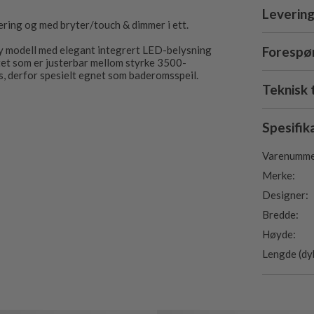
Levering
ering og med bryter/touch & dimmer i ett.
Forespør
 ny modell med elegant integrert LED-belysning
itet som er justerbar mellom styrke 3500-
lys, derfor spesielt egnet som baderomsspeil.
Teknisk 
Spesifik
g har en smal estetisk LED-lyslist i kanten av
bad.
Varenumme
Merke:
eres komplett og klar for montering,
eringsboksen på baksiden av speilet, plassert i
Designer:
Bredde:
, berørings/bryteren monteres på siden av
Høyde:
eilet i den andre retningen vil
eller øverst.
Lengde (dy
kte til 230V.