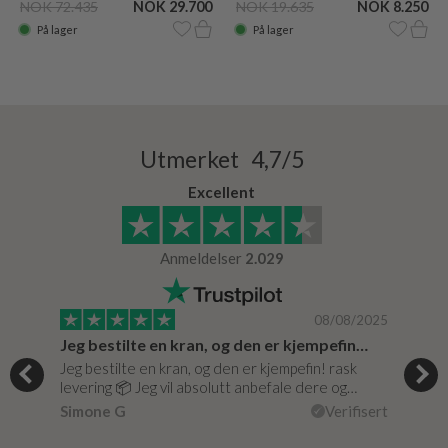
NOK 72.435
NOK 29.700
NOK 19.635
NOK 8.250
På lager
På lager
Utmerket 4,7/5
Excellent
Anmeldelser
2.029
/0020
08/08/2025
Jeg bestilte en kran, og den er kjempefin…
Supe
Jeg bestilte en kran, og den er kjempefin! rask
Supe
levering 📦 Jeg vil absolutt anbefale dere og…
isert
vare 
Simone G
Verifisert
Lise