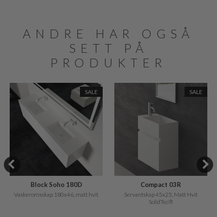
ANDRE HAR OGSÅ
SETT PÅ
PRODUKTER
SALE
SALE
Block Soho 180D
Compact 03R
Vaskeromsskap 180x46, matt hvit
Servantskap 45x25, Matt Hvit
SolidTec®