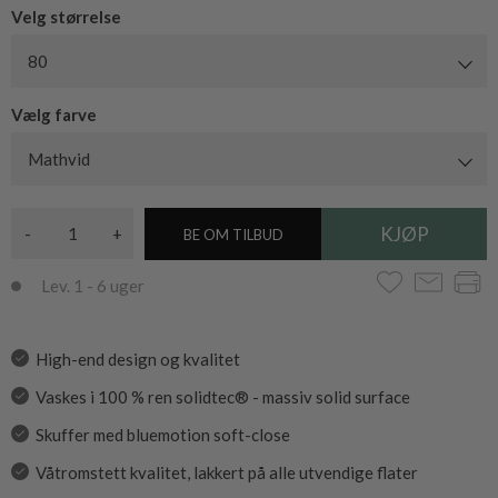
Velg størrelse
80
Vælg farve
Mathvid
-
+
BE OM TILBUD
Lev. 1 - 6 uger
High-end design og kvalitet
Vaskes i 100 % ren solidtec® - massiv solid surface
Skuffer med bluemotion soft-close
Våtromstett kvalitet, lakkert på alle utvendige flater