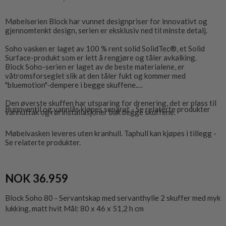
Møbelserien Block har vunnet designpriser for innovativt og
gjennomtenkt design, serien er eksklusiv ned til minste detalj.
Soho vasken er laget av 100 % rent solid SolidTec®, et Solid
Surface-produkt som er lett å rengjøre og tåler avkalking.
Block Soho-serien er laget av de beste materialene, er
våtromsforseglet slik at den tåler fukt og kommer med
"bluemotion"-dempere i begge skuffene.
Den øverste skuffen har utsparing for drenering, det er plass til
Bunnventil og vannlås kjøpes separat - Se relaterte produkter
vannuttak og rørinstallasjoner bak begge skuffene.
Møbelvasken leveres uten kranhull. Taphull kan kjøpes i tillegg -
Se relaterte produkter.
NOK 36.959
Block Soho 80 - Servantskap med servanthylle 2 skuffer med myk
lukking, matt hvit Mål: 80 x 46 x 51,2 h cm