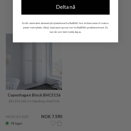
Delta nå
YTTERLIGERE
INSPIRASJON
Du blir automatisk abonnent på nyhetsbrevet fra Bad&Stil, hvor du blant annet vil motta e-
poster med nyheter, tilbud, inspirasjon og mye mer fra Bad&Stils produktsortiment. Du
kan når som helst melde deg av.
SALE
Copenhagen Block BHC3116
30x15x160 cm høyskap, matt hvit
NOK 17.325
NOK 7.590
På lager