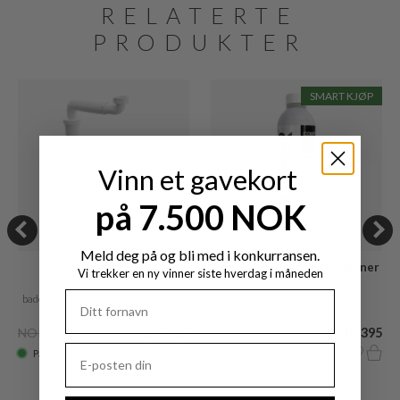
RELATERTE
PRODUKTER
SMART KJØP
Vinn et gavekort
på 7.500 NOK
Meld deg på og bli med i konkurransen.
Pulcher PSS01
Pulcher® Composite Cleaner
Vi trekker en ny vinner siste hverdag i måneden
Care
Plassbesparende vannlås for
500 ml.
baderomsmøbler, Universal m/Ø32
mm. fleksibelt rør
NOK 820
NOK 615
NOK 820
NOK 395
På lager
På lager