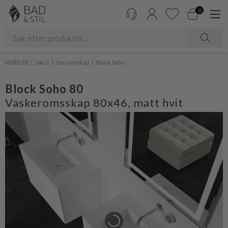
0
MØBLER
SALG
Servantskap
Block Soho
Block Soho 80
Vaskeromsskap 80x46, matt hvit