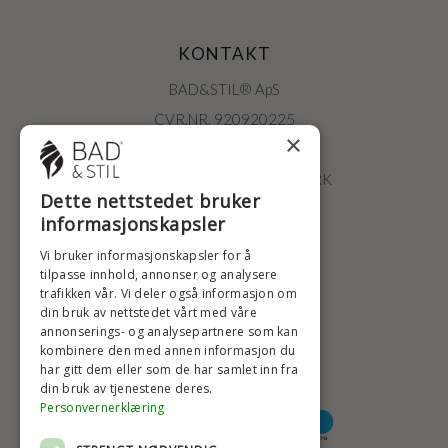
KONTAKT
BAD&STIL® ApS
CVR.NR. 920920225
×
ØSTERBROGADE 202
2100 KØBENHAVN • DANMARK
Dette nettstedet bruker
+47 2396 6660
informasjonskapsler
BADSTIL@BADSTIL.NO
Vi bruker informasjonskapsler for å
tilpasse innhold, annonser og analysere
trafikken vår. Vi deler også informasjon om
din bruk av nettstedet vårt med våre
HØYESTE KREDITTVURD
annonserings- og analysepartnere som kan
kombinere den med annen informasjon du
har gitt dem eller som de har samlet inn fra
din bruk av tjenestene deres.
BETALINGSALTERNATIVER
Personvernerklæring