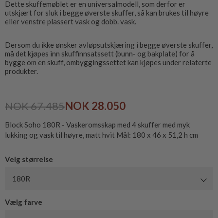
Dette skuffemøblet er en universalmodell, som derfor er
utskjært for sluk i begge øverste skuffer, så kan brukes til høyre
eller venstre plassert vask og dobb. vask.
Dersom du ikke ønsker avløpsutskjæring i begge øverste skuffer,
må det kjøpes inn skuffinnsatssett (bunn- og bakplate) for å
bygge om en skuff, ombyggingssettet kan kjøpes under relaterte
produkter.
NOK 67.485
NOK 28.050
Block Soho 180R - Vaskeromsskap med 4 skuffer med myk
lukking og vask til høyre, matt hvit Mål: 180 x 46 x 51,2 h cm
Velg størrelse
180R
Vælg farve