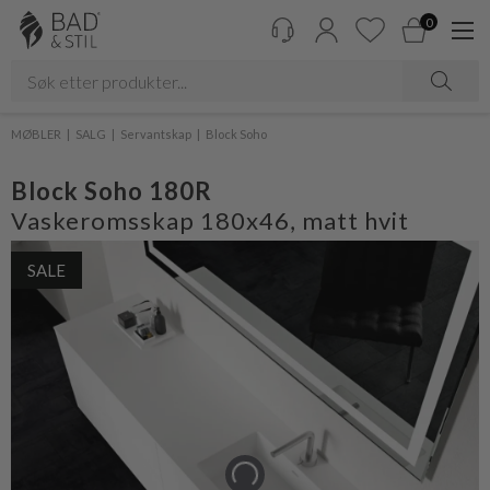
0
MØBLER
SALG
Servantskap
Block Soho
Block Soho 180R
Vaskeromsskap 180x46, matt hvit
SALE