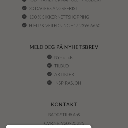
30 DAGERS ANGREFRIST
100 % SIKKER NETTSHOPPING
HJELP & VEILEDNING +47 2396 6660
MELD DEG PÅ NYHETSBREV
NYHETER
TILBUD
ARTIKLER
INSPIRASJON
KONTAKT
BAD&STIL® ApS
CVR.NR. 920920225