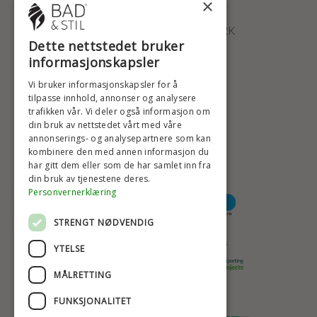
×
ØSTERBROGADE 202
2100 KØBENHAVN • DANMARK
Dette nettstedet bruker
+47 2396 6660
informasjonskapsler
BADSTIL@BADSTIL.NO
Vi bruker informasjonskapsler for å
tilpasse innhold, annonser og analysere
trafikken vår. Vi deler også informasjon om
din bruk av nettstedet vårt med våre
HØYESTE KREDITTVURD
annonserings- og analysepartnere som kan
kombinere den med annen informasjon du
har gitt dem eller som de har samlet inn fra
din bruk av tjenestene deres.
BETALINGSALTERNATIVER
Personvernerklæring
STRENGT NØDVENDIG
TRYGG OG SIKKER NETTHANDEL
YTELSE
MÅLRETTING
FUNKSJONALITET
TRUSTSCORE 4,7