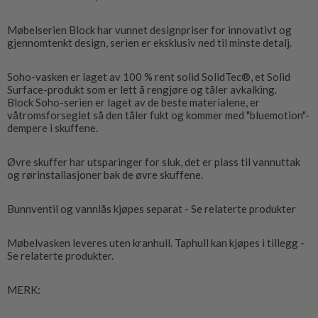
Møbelserien Block har vunnet designpriser for innovativt og
gjennomtenkt design, serien er eksklusiv ned til minste detalj.
Soho-vasken er laget av 100 % rent solid SolidTec®, et Solid
Surface-produkt som er lett å rengjøre og tåler avkalking.
Block Soho-serien er laget av de beste materialene, er
våtromsforseglet så den tåler fukt og kommer med "bluemotion"-
dempere i skuffene.
Øvre skuffer har utsparinger for sluk, det er plass til vannuttak
og rørinstallasjoner bak de øvre skuffene.
Bunnventil og vannlås kjøpes separat - Se relaterte produkter
Møbelvasken leveres uten kranhull. Taphull kan kjøpes i tillegg -
Se relaterte produkter.
MERK: