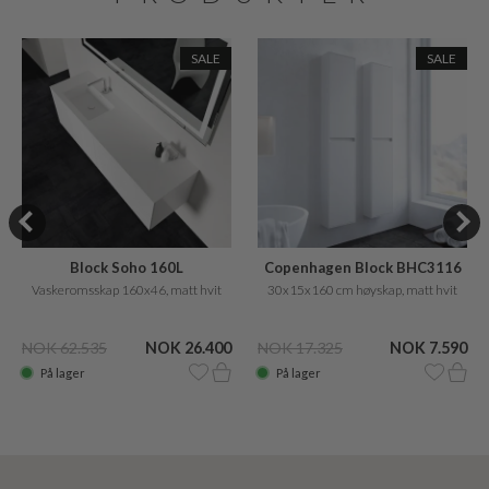
SALE
SALE
Block Soho 160L
Copenhagen Block BHC3116
Vaskeromsskap 160x46, matt hvit
30x15x160 cm høyskap, matt hvit
NOK 62.535
NOK 26.400
NOK 17.325
NOK 7.590
På lager
På lager