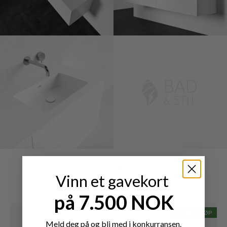
RELATERTE
Vinn et gavekort
PRODUKTER
på 7.500 NOK
SMART KJØP
Meld deg på og bli med i konkurransen.