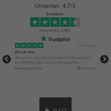
Utmerket 4,7/5
Excellent
Anmeldelser
2.041
/0020
16/07/2026
Alt var bra.
Jeg
Alt var bra: God og forståelig nettside og enkel
Jeg 
bestilling Rimelig rask levering Superfine…
fikk
isert
Flemming Vedel
Verifisert
Lou