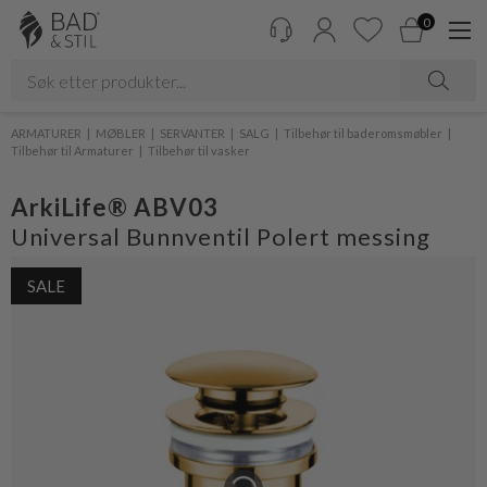
0
ARMATURER
MØBLER
SERVANTER
SALG
Tilbehør til baderomsmøbler
Tilbehør til Armaturer
Tilbehør til vasker
ArkiLife® ABV03
Universal Bunnventil Polert messing
SALE