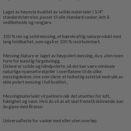
Laget av høyeste kvalitet av solide materialer i 5/4"
standardstørrelse, passer til alle standard vasker, lett å
vedlikeholde og rengjøre.
100 % ren og solid messing, et bærekraftig naturprodukt med
lang holdbarhet, som også er 100 % resirkulerbart.
Messing Nature er laget av høypolert messing, d.v.s. uten noen
form for kunstig fargebelegg.
Delene er solide og håndpolerte, så det kan være minimale
naturlige nyanseforskjeller i overflatene til de ulike
messingdelene, noe som sikrer et helhetlig estetisk inntrykk av
ekte polert messing i full kvalitet.,
Messingmaterialet vil patinere når det utsettes for luft,
fuktighet og vann. Hvis du vil at alt skal fremstå skinnende, kan
du gipse med Brasso.
Universalfeste for vasker med eller uten overløp.