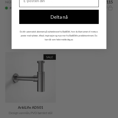
NOK 2.635
NOK 1.285
NOK 229
NOK 115
På lager
På lager
Delta nå
YTTERLIGERE
Du blir automatisk abonnent på nyhetsbrevet fra Bad&Stil, hvor du blant annet vil motta e-
poster med nyheter, tilbud, inspirasjon og mye mer fra Bad&Stils produktsortiment. Du
INSPIRASJON
kan når som helst melde deg av.
SALE
ArkiLife ADS01
Design vannlås, PVD børstet stål