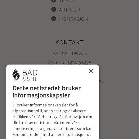
TILBUD
ARTIKLER
INSPIRASJON
KONTAKT
BAD&STIL® ApS
CVR.NR. 920920225
×
ØSTERBROGADE 202
2100 KØBENHAVN • DANMARK
Dette nettstedet bruker
+47 2396 6660
informasjonskapsler
BADSTIL@BADSTIL.NO
Vi bruker informasjonskapsler for å
tilpasse innhold, annonser og analysere
trafikken vår. Vi deler også informasjon om
din bruk av nettstedet vårt med våre
HØYESTE KREDITTVURD
annonserings- og analysepartnere som kan
kombinere den med annen informasjon du