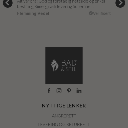
og
Alt var bra: God og forståelig nettside og enkel
Jeg 
r
bestilling Rimelig rask levering Superfine…
fikk
Flemming Vedel
Verifisert
Lou
isert
NYTTIGE LENKER
ANGRERETT
LEVERING OG RETURRETT