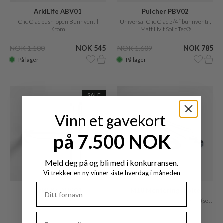
ArkiLife ABV01
Pulcher PBV02
Clic Clac push-open Bunnventil
Universal Clic Clac 5/4“ bunnventil,
Krom
Matt Hvit SolidTec®
NOK 1.100
NOK 545
NOK 1.609
NOK 785
På lager
På lager
SALE
Vinn et gavekort
på 7.500 NOK
Meld deg på og bli med i konkurransen.
Vi trekker en ny vinner siste hverdag i måneden
ArkiLife ADS01
M10 Monteringsbolte
Designvandlås Krom
Monteringsbolter 10 x 140 mm. (sett
med 2)