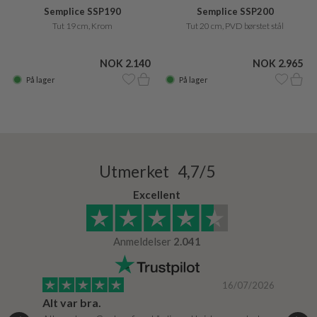
Semplice SSP190
Semplice SSP200
Tut 19 cm, Krom
Tut 20 cm, PVD børstet stål
NOK 2.140
NOK 2.965
På lager
På lager
Utmerket 4,7/5
Excellent
Anmeldelser
2.041
/2024
16/07/2026
Alt var bra.
Jeg