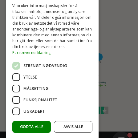
BADSTIL@BADSTIL.NO
Vi bruker informasjonskapsler for å
tilpasse innhold, annonser og analysere
trafikken vår. Vi deler også informasjon om
din bruk av nettstedet vårt med våre
HØYESTE KREDITTVURD
annonserings- og analysepartnere som kan
kombinere den med annen informasjon du
har gitt dem eller som de har samlet inn fra
din bruk av tjenestene deres.
BETALINGSALTERNATIVER
Personvernerklæring
STRENGT NØDVENDIG
TRYGG OG SIKKER NETTHANDEL
YTELSE
MÅLRETTING
FUNKSJONALITET
TRUSTSCORE 4,7
UGRADERT
Excellent
GODTA ALLE
AVVIS ALLE
1