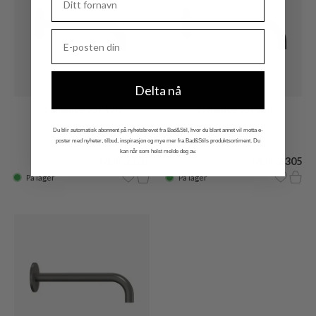
Delta nå
Semplice SSP190
Semplice SSP220
Tut 19 cm, matt svart
Tut 22 cm, Matt svart
Du blir automatisk abonnent på nyhetsbrevet fra Bad&Stil, hvor du blant annet vil motta e-
poster med nyheter, tilbud, inspirasjon og mye mer fra Bad&Stils produktsortiment. Du
kan når som helst melde deg av.
NOK 2.635
NOK 2.305
På lager
På lager