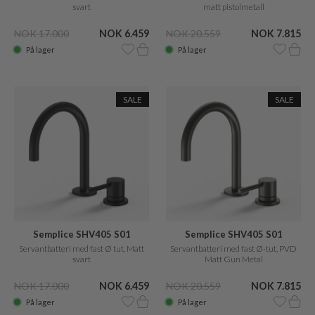
svart
matt pistolmetall
NOK 17.000
NOK 6.459
NOK 20.559
NOK 7.815
På lager
På lager
SALE
SALE
Semplice SHV405 S01
Semplice SHV405 S01
Servantbatteri med fast Ø tut, Matt
Servantbatteri med fast Ø-tut, PVD
svart
Matt Gun Metal
NOK 17.000
NOK 6.459
NOK 20.559
NOK 7.815
På lager
På lager