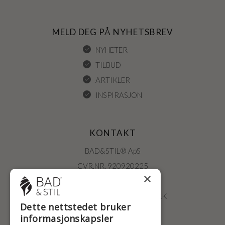
MELD DEG PÅ NYHETSBREV
NYHETER
TILBUD
ARTIKLER
INSPIRASJON
KONTAKT
BAD&STIL® ApS
CVR.NR. 920920225
×
ØSTERBROGADE 202
2100 KØBENHAVN • DANMARK
Dette nettstedet bruker
+47 2396 6660
informasjonskapsler