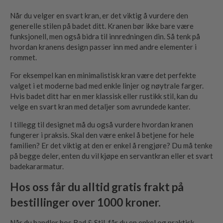
Når du velger en svart kran, er det viktig å vurdere den
generelle stilen på badet ditt. Kranen bør ikke bare være
funksjonell, men også bidra til innredningen din. Så tenk på
hvordan kranens design passer inn med andre elementer i
rommet.
For eksempel kan en minimalistisk kran være det perfekte
valget i et moderne bad med enkle linjer og nøytrale farger.
Hvis badet ditt har en mer klassisk eller rustikk stil, kan du
velge en svart kran med detaljer som avrundede kanter.
I tillegg til designet må du også vurdere hvordan kranen
fungerer i praksis. Skal den være enkel å betjene for hele
familien? Er det viktig at den er enkel å rengjøre? Du må tenke
på begge deler, enten du vil kjøpe en servantkran eller et svart
badekararmatur.
Hos oss får du alltid gratis frakt på
bestillinger over 1000 kroner.
Når du handler hos Bad & Stil, får du en enkel og praktisk