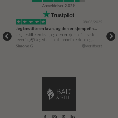
Anmeldelser
2.029
/0020
08/08/2025
Jeg bestilte en kran, og den er kjempefin…
Supe
Jeg bestilte en kran, og den er kjempefin! rask
Supe
levering 📦 Jeg vil absolutt anbefale dere og…
isert
vare 
Simone G
Verifisert
Lise