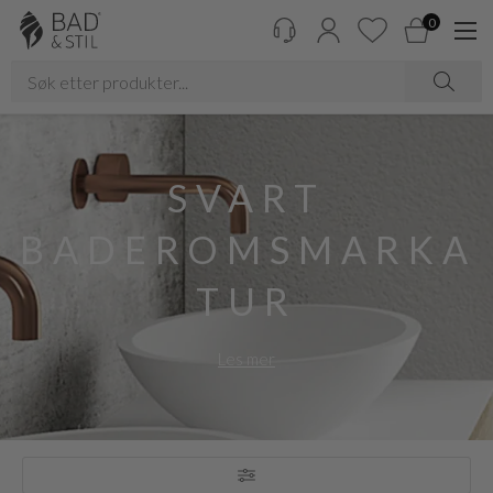
0
SVART
BADEROMSMARKA
TUR
Les mer