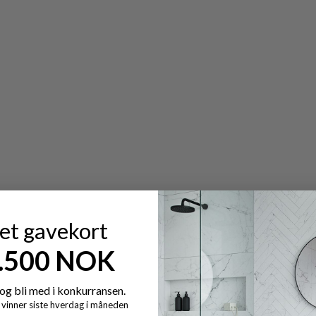
 et gavekort
7.500 NOK
og bli med i konkurransen.
y vinner siste hverdag i måneden