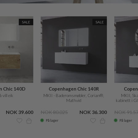
SALE
SALE
 Chic 140D
Copenhagen Chic 140R
Copen
 vill eik
MKII - Baderomsmøbler, Corian®,
MKII, Ska
Mathvid
kabinett i G
fro
NOK 39.600
NOK 80.025
NOK 36.300
NOK 91.5
På lager
På lager