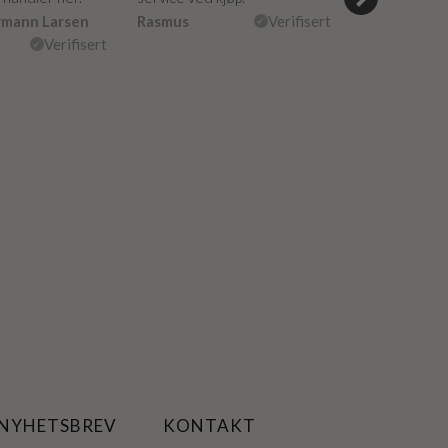
måte. Vakker
rmann Larsen
Rasmus
Verifisert
Ulla Konner
Verifisert
 NYHETSBREV
KONTAKT