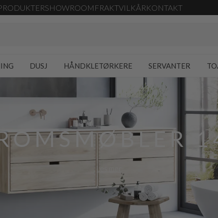
PRODUKTER
SHOWROOM
FRAKT
VILKÅR
KONTAKT
NING
DUSJ
HÅNDKLETØRKERE
SERVANTER
TO
ROMSMØBLER 1
Les mer