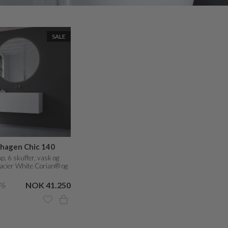
SALE
hagen Chic 140
p, 6 skuffer, vask og
lacier White Corian® og
nter i matt hvit
75
NOK 41.250