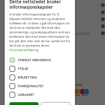
Dette nettstedet bruker
ANGRERETT
informasjonskapsler
LEVERING OG RETURRETT
Vi bruker informasjonskapsler for å
tilpasse innhold, annonser og analysere
REKLAMASJONER
trafikken vår. Vi deler også informasjon om
FRAKT
din bruk av nettstedet vårt med våre
annonserings- og analysepartnere som kan
INNSTILLINGER FOR INFORMASJONSKAPSLER
kombinere den med annen informasjon du
har gitt dem eller som de har samlet inn fra
din bruk av tjenestene deres.
Personvernerklæring
STRENGT NØDVENDIG
YTELSE
MÅLRETTING
BETALINGSALTERNATIVER
FUNKSJONALITET
UGRADERT