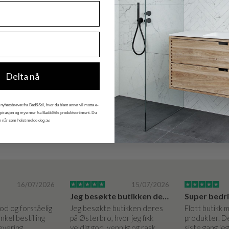
Delta nå
nyhetsbrevet fra Bad&Stil, hvor du blant annet vil motta e-
nspirasjon og mye mer fra Bad&Stils produktsortiment. Du
n når som helst melde deg av.
16/07/2026
15/07/2026
Jeg besøkte butikken deres på Østerbro.
God og forståelig
Jeg besøkte butikken deres
Flott butikk 
nkel bestilling
på Østerbro, hvor jeg fikk
produkter. De
levering
veldig god, vennlig og rask
siste gang je