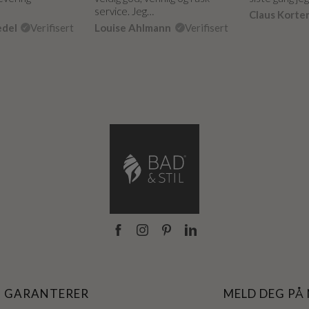
service. Jeg…
Claus Korte
edel
Verifisert
Louise Ahlmann
Verifisert
I GARANTERER
MELD DEG PÅ