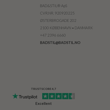
BAD&STIL® ApS
CVR.NR. 920920225
ØSTERBROGADE 202
2100 KØBENHAVN • DANMARK
+47 2396 6660
BADSTIL@BADSTIL.NO
TRUSTSCORE 4,7
Excellent