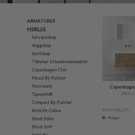
ARMATURER
MØBLER
Servantskap
Veggskap
Speilskap
Tilbehør til baderomsmøbler
Copenhagen Chic
Mood By Pulcher
Noorwork
Copenhagen
MKII, rå
Tapwork®
Compact By Pulcher
NOK 88.275
ArkiLife Cobus
På lager
Block Soho
Block Soft
ArkiLife