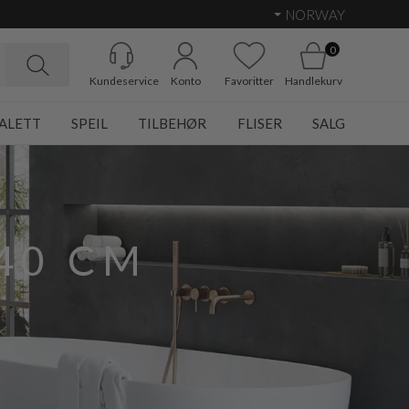
NORWAY
0
Kundeservice
Konto
Favoritter
Handlekurv
ALETT
SPEIL
TILBEHØR
FLISER
SALG
40 CM