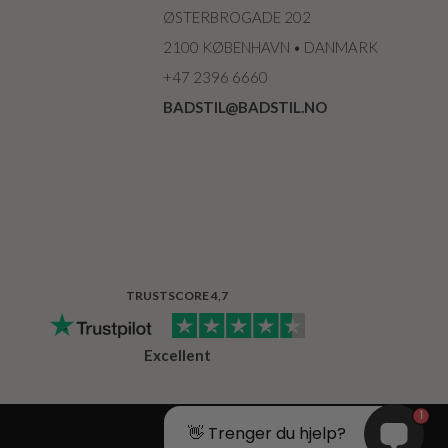
ØSTERBROGADE 202
2100 KØBENHAVN • DANMARK
+47 2396 6660
BADSTIL@BADSTIL.NO
TRUSTSCORE 4,7
Excellent
1
👋 Trenger du hjelp?