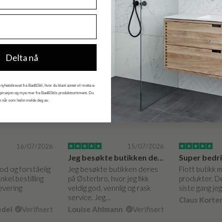
Delta nå
nyhetsbrevet fra Bad&Stil, hvor du blant annet vil motta e-
nspirasjon og mye mer fra Bad&Stils produktsortiment. Du
n når som helst melde deg av.
16/07/2026
15/07/2026
Jeg besøkte butikken deres på Østerbro.
God og forståelig
Jeg besøkte butikken deres
Flott butikk 
nkel bestilling
på Østerbro, hvor jeg fikk
produkter. De
levering
veldig god, vennlig og rask
siste gang je
service. Jeg…
Claus Korte
edel
Verifisert
Louise Ahlmann
Verifisert