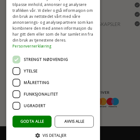
tilpasse innhold, annonser og analysere
REKLAMASJONER
trafikken vår. Vi deler også informasjon om
FRAKT
din bruk av nettstedet vårt med våre
annonserings- og analysepartnere som kan
INNSTILLINGER FOR INFORMASJONSKAPSLER
kombinere den med annen informasjon du
har gitt dem eller som de har samlet inn fra
din bruk av tjenestene deres.
Personvernerklæring
STRENGT NØDVENDIG
YTELSE
MÅLRETTING
BETALINGSALTERNATIVER
FUNKSJONALITET
UGRADERT
GODTA ALLE
AVVIS ALLE
VIS DETALJER