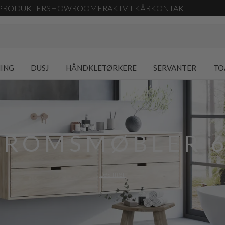
PRODUKTER
SHOWROOM
FRAKT
VILKÅR
KONTAKT
NING
DUSJ
HÅNDKLETØRKERE
SERVANTER
TO
EROMSMØBLER 6
Les mer