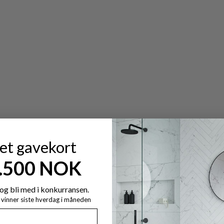
 et gavekort
7.500 NOK
og bli med i konkurransen.
y vinner siste hverdag i måneden