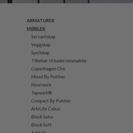
ARMATURER
MØBLER
Servantskap
Veggskap
Speilskap
Tilbehør til baderomsmøbler
Copenhagen Chic
Mood By Pulcher
Noorwork
Tapwork®
Compact By Pulcher
ArkiLife Cobus
Block Soho
Block Soft
ArkiLife