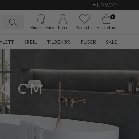
NORWAY
0
Kundeservice
Konto
Favoritter
Handlekurv
ALETT
SPEIL
TILBEHØR
FLISER
SALG
0 CM