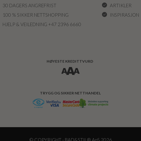
30 DAGERS ANGREFRIST
ARTIKLER
100 % SIKKER NETTSHOPPING
INSPIRASJON
HJELP & VEILEDNING +47 2396 6660
HØYESTE KREDITTVURD
TRYGG OG SIKKER NETTHANDEL
© COPYRIGHT - BAD&STIL® ApS 2026