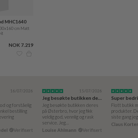
od MHC1640
30x160 cm Matt
it
NOK 7.219
16/07/2026
15/07/2026
Jeg besøkte butikken deres på Østerbro.
God og forståelig
Jeg besøkte butikken deres
Flott butikk 
nkel bestilling
på Østerbro, hvor jeg fikk
produkter. De
levering
veldig god, vennlig og rask
siste gang je
service. Jeg…
Claus Korte
edel
Verifisert
Louise Ahlmann
Verifisert