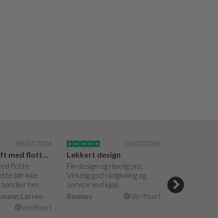
09/07/2026
01/07/2026
Super bedrift med flotte produkter
Lekkert design
med flotte
Fin design og rimelig pris.
Hyggelige og 
tte blir ikke
Virkelig god rådgivning og
hjelpsomme a
g handler her.
service ved kjøp.
veiledning på
måte. Vakker
rmann Larsen
Rasmus
Verifisert
Ulla Konner
Verifisert