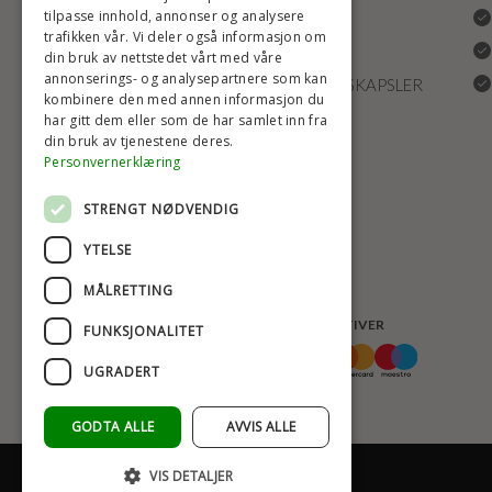
tilpasse innhold, annonser og analysere
REKLAMASJONER
trafikken vår. Vi deler også informasjon om
FRAKT
din bruk av nettstedet vårt med våre
annonserings- og analysepartnere som kan
INNSTILLINGER FOR INFORMASJONSKAPSLER
kombinere den med annen informasjon du
har gitt dem eller som de har samlet inn fra
din bruk av tjenestene deres.
Personvernerklæring
STRENGT NØDVENDIG
YTELSE
MÅLRETTING
BETALINGSALTERNATIVER
FUNKSJONALITET
UGRADERT
GODTA ALLE
AVVIS ALLE
VIS DETALJER