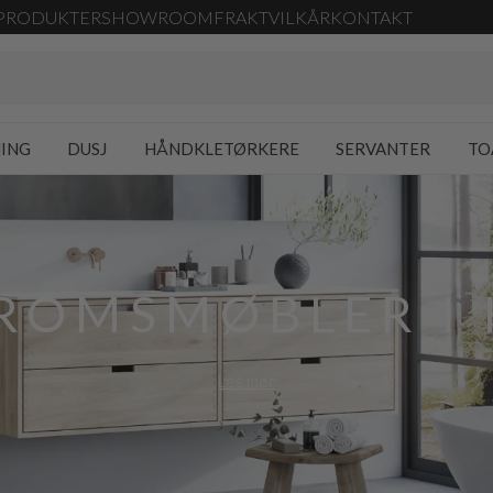
PRODUKTER
SHOWROOM
FRAKT
VILKÅR
KONTAKT
NING
DUSJ
HÅNDKLETØRKERE
SERVANTER
TO
ROMSMØBLER I 
Les mer