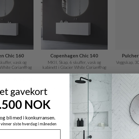
n Chic 160
Copenhagen Chic 140
Pulche
kuffer, vask og
MKII, Skap, 6 skuffer, vask og
Veggskap, 3
r White Corian® og
kabinett i Glacier White Corian® og
 matt hvit
fronter i matt hvit
NOK 44.550
NOK 91.575
NOK 41.250
NOK 7.09
På lager
På lager
 et gavekort
7.500 NOK
SALE
og bli med i konkurransen.
y vinner siste hverdag i måneden