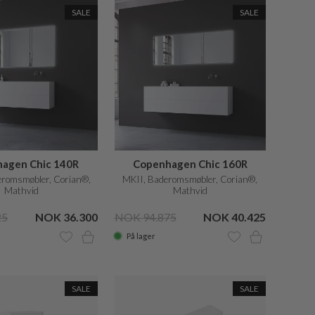
SALE
SALE
agen Chic 140R
Copenhagen Chic 160R
eromsmøbler, Corian®,
MKII, Baderomsmøbler, Corian®,
Mathvid
Mathvid
25
NOK 36.300
NOK 94.875
NOK 40.425
På lager
SALE
SALE