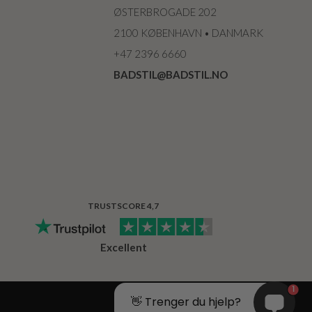
ØSTERBROGADE 202
2100 KØBENHAVN • DANMARK
+47 2396 6660
BADSTIL@BADSTIL.NO
TRUSTSCORE 4,7
Excellent
1
👋 Trenger du hjelp?