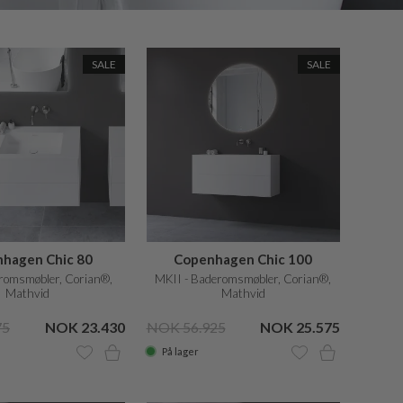
SALE
SALE
hagen Chic 80
Copenhagen Chic 100
romsmøbler, Corian®,
MKII - Baderomsmøbler, Corian®,
Mathvid
Mathvid
75
NOK 23.430
NOK 56.925
NOK 25.575
På lager