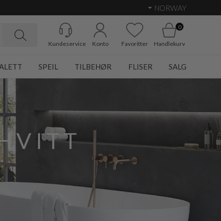
NORWAY
0
Kundeservice
Konto
Favoritter
Handlekurv
ALETT
SPEIL
TILBEHØR
FLISER
SALG
HVITT