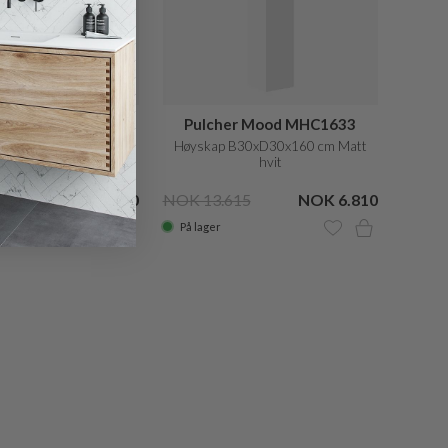
r Mood MHC1631
Pulcher Mood MHC1633
B30xD16x160 cm Matt
Høyskap B30xD30x160 cm Matt
hvit
hvit
95
NOK 6.530
NOK 13.615
NOK 6.810
På lager