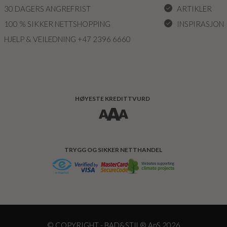
30 DAGERS ANGREFRIST
ARTIKLER
100 % SIKKER NETTSHOPPING
INSPIRASJON
HJELP & VEILEDNING +47 2396 6660
HØYESTE KREDITTVURD
TRYGG OG SIKKER NETTHANDEL
© COPYRIGHT - BAD&STIL® ApS 2026