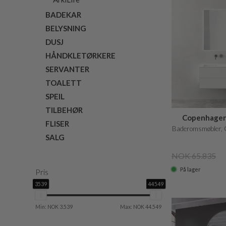
BADEKAR
BELYSNING
DUSJ
HÅNDKLETØRKERE
SERVANTER
TOALETT
SPEIL
TILBEHØR
Copenhagen 
FLISER
Baderomsmøbler, C
SALG
NOK 65.835
På lager
Pris
3539
44549
Min: NOK 3.539
Max: NOK 44.549