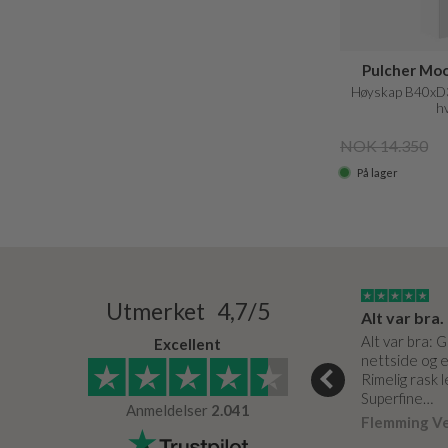
Pulcher Mo
Høyskap B40xD
hv
NOK 14.350
På lager
15/03/2024
03/05/0020
Utmerket 4,7/5
Super service og de bedste produkter
Meget fin service. Som altid.
Alt var bra.
e og de bedste
Er effektive og hjælpsomme.
Alt var bra: 
Excellent
nettside og e
Arne Petersen
Verifisert
Rimelig rask 
r
Verifisert
Superfine…
Anmeldelser
2.041
Flemming V