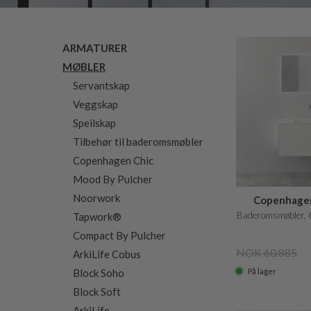
ARMATURER
MØBLER
Servantskap
Veggskap
Speilskap
Tilbehør til baderomsmøbler
Copenhagen Chic
Mood By Pulcher
Noorwork
Copenhagen 
Baderomsmøbler, C
Tapwork®
Compact By Pulcher
NOK 60.885
ArkiLife Cobus
På lager
Block Soho
Block Soft
ArkiLife