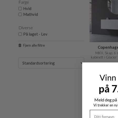
Farge
Hvid
Mathvid
Diverse
På laget - Lev
Fjern alle filtre
Copenhage
MKII, Skap, 6 s
kabinett i Glacie
fronter i
NOK 98.835
På lager
Vinn
på 
Meld deg på 
Vi trekker en n