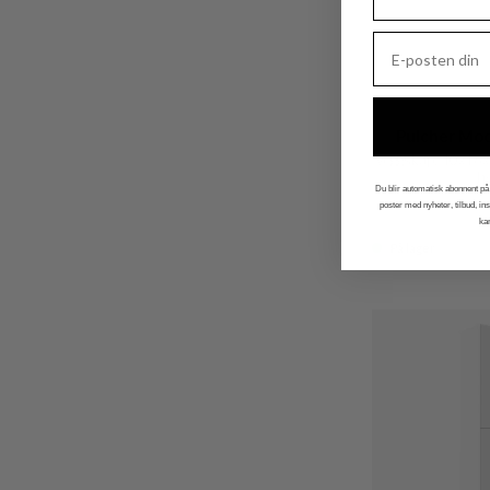
Pulcher Mo
Veggskap, 40x16x6
hv
Du blir automatisk abonnent på 
poster med nyheter, tilbud, i
NOK 7.585
ka
På lager