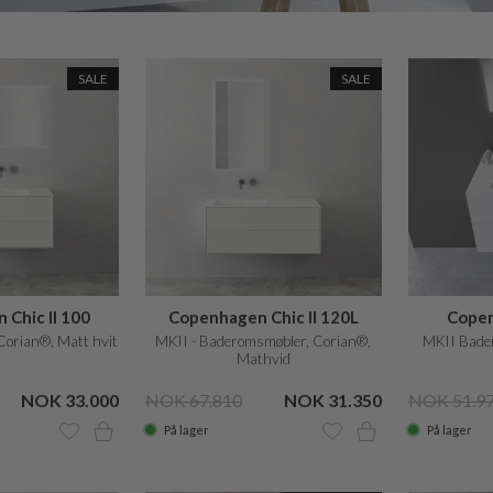
SALE
SALE
Chic II 100
Copenhagen Chic II 120L
Copen
orian®, Matt hvit
MKII - Baderomsmøbler, Corian®,
MKII Bade
Mathvid
NOK 33.000
NOK 67.810
NOK 31.350
NOK 51.9
På lager
På lager