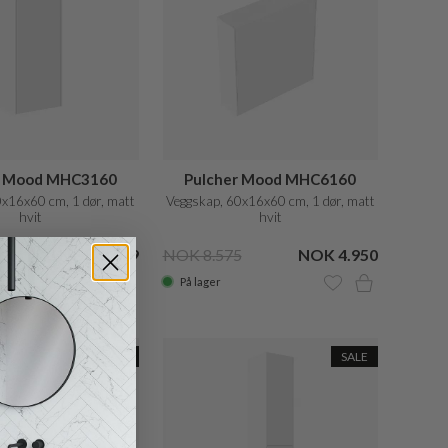
r Mood MHC3160
Pulcher Mood MHC6160
0x16x60 cm, 1 dør, matt
Veggskap, 60x16x60 cm, 1 dør, matt
hvit
hvit
0
NOK 3.539
NOK 8.575
NOK 4.950
På lager
SALE
SALE