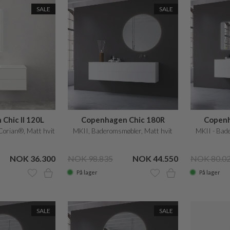
SALE
SALE
Chic II 120L
Copenhagen Chic 180R
Copenh
orian®, Matt hvit
MKII, Baderomsmøbler, Matt hvit
MKII - Bad
NOK 36.300
NOK 98.835
NOK 44.550
NOK 80.0
På lager
På lager
SALE
SALE