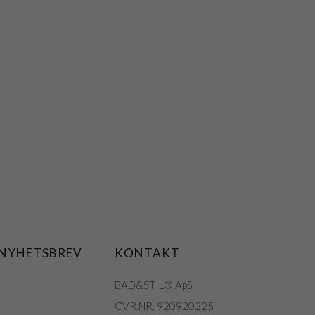
 NYHETSBREV
KONTAKT
BAD&STIL® ApS
CVR.NR. 920920225