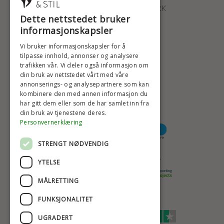
2100 KØBENHAVN • DANMARK
Dette nettstedet bruker
+47 2396 6660
informasjonskapsler
BADSTIL@BADSTIL.NO
Vi bruker informasjonskapsler for å
tilpasse innhold, annonser og analysere
trafikken vår. Vi deler også informasjon om
din bruk av nettstedet vårt med våre
HØYESTE KREDITTVURD
annonserings- og analysepartnere som kan
kombinere den med annen informasjon du
har gitt dem eller som de har samlet inn fra
din bruk av tjenestene deres.
BETALINGSALTERNATIVER
Personvernerklæring
STRENGT NØDVENDIG
TRYGG OG SIKKER NETTHANDEL
YTELSE
MÅLRETTING
FUNKSJONALITET
TRUSTSCORE 4,7
UGRADERT