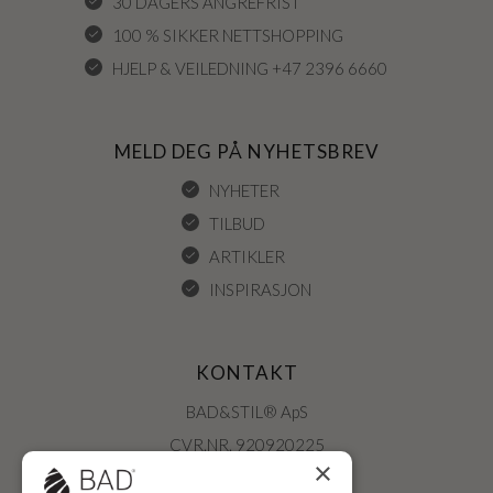
30 DAGERS ANGREFRIST
100 % SIKKER NETTSHOPPING
HJELP & VEILEDNING +47 2396 6660
MELD DEG PÅ NYHETSBREV
NYHETER
TILBUD
ARTIKLER
INSPIRASJON
KONTAKT
BAD&STIL® ApS
CVR.NR. 920920225
×
ØSTERBROGADE 202