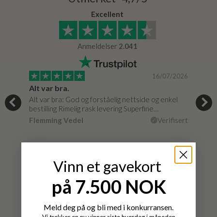
Excellent
Anmeldelser
2.041
/0020
16/07/2026
Alt var bra.
Jeg
Alt var bra: God og forståelig nettside og enkel
Jeg 
bestilling Rimelig rask levering Superfine…
fikk
isert
Flemming Vedel
Verifisert
Lou
Vinn et gavekort
på 7.500 NOK
Meld deg på og bli med i konkurransen.