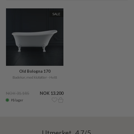
SALE
Old Bologna 170
Badekar, med kloføtter - Hvitt
NOK 31.185
NOK 13.200
På lager
Utmerket 4,7/5