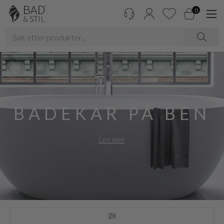
0
BADEKAR PÅ BEN
Les mer