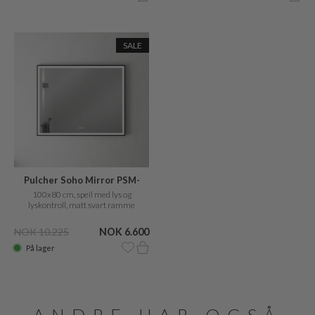
SALE
Pulcher Soho Mirror PSM-
1080
100x80 cm, speil med lys og
lyskontroll, matt svart ramme
NOK 10.225
NOK 6.600
På lager