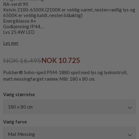
RA-verdi 90
Kelvin 2100-6500K (2100K er veldig varmt, nesten rødlig lys og
6500K er veldig kaldt, nesten blåaktig)
Energiklasse A+
Godkjenning IP44
Lys 25,4W LED
Tilkobling 220/230V - 12V
Les mer
Leveres inkl. Veggfeste
NOK 16.495
NOK 10.725
Pulcher® Soho-speil PSM-1880 speil med lys og lyskontroll,
matt messingfarget ramme Mål: 180 x 80 cm.
Vælg størrelse
180 x 80 cm
Vælg farve
Mat Messing