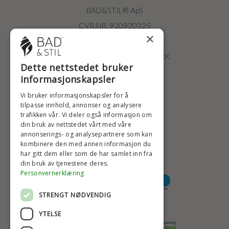
BAD&STIL® ApS
CVR.NR. 920920225
×
ØSTERBROGADE 202
2100 KØBENHAVN • DANMARK
Dette nettstedet bruker
+47 2396 6660
informasjonskapsler
BADSTIL@BADSTIL.NO
Vi bruker informasjonskapsler for å
tilpasse innhold, annonser og analysere
trafikken vår. Vi deler også informasjon om
din bruk av nettstedet vårt med våre
HØYESTE KREDITTVURD
annonserings- og analysepartnere som kan
kombinere den med annen informasjon du
har gitt dem eller som de har samlet inn fra
din bruk av tjenestene deres.
BETALINGSALTERNATIVER
Personvernerklæring
STRENGT NØDVENDIG
TRYGG OG SIKKER NETTHANDEL
YTELSE