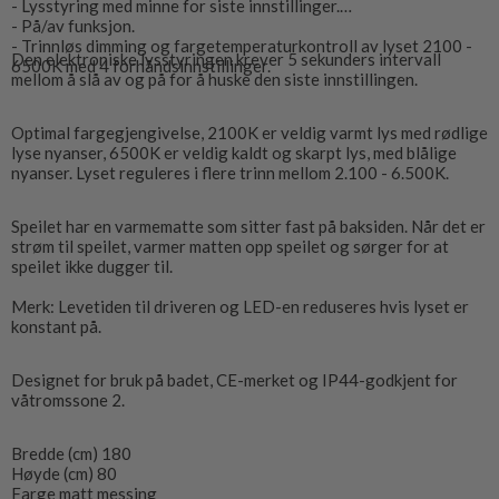
- Lysstyring med minne for siste innstillinger.
- På/av funksjon.
- Trinnløs dimming og fargetemperaturkontroll av lyset 2100 -
Den elektroniske lysstyringen krever 5 sekunders intervall
6500K med 4 forhåndsinnstillinger.
mellom å slå av og på for å huske den siste innstillingen.
Optimal fargegjengivelse, 2100K er veldig varmt lys med rødlige
lyse nyanser, 6500K er veldig kaldt og skarpt lys, med blålige
nyanser. Lyset reguleres i flere trinn mellom 2.100 - 6.500K.
Speilet har en varmematte som sitter fast på baksiden. Når det er
strøm til speilet, varmer matten opp speilet og sørger for at
speilet ikke dugger til.
Merk: Levetiden til driveren og LED-en reduseres hvis lyset er
konstant på.
Designet for bruk på badet, CE-merket og IP44-godkjent for
våtromssone 2.
Bredde (cm) 180
Høyde (cm) 80
Farge matt messing