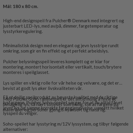
Mål: 180 x 80 cm.
High-end designspeil fra Pulcher® Denmark med integrert og
justerbart LED-lys, med av/på, dimmer, fargetemperatur og
lysstyrkeregulering.
Minimalistisk design med en elegant og jevn lysstripe rundt
omkring, som gir en fin effekt og et perfekt arbeidslys.
Pulcher belysningsspeil leveres komplett og er klar for
montering, montert horisontalt eller vertikalt, touch/brytere
monteres i speilglasset.
Lys spiller en viktig rolle for vår helse og velvære, og det er
bevist at godt lys øker livskvaliteten vår.
Få et deilig speilprodukt av høyeste kvalitet med de riktige
Med Pulcher Soho rammespeil er det alltid mulig å finne et
lysfargene. Pulcher Soho-speilet sørger for at du alltid får et
behagelig lys, så nært sollyset som mulig, slik at fargene på
jevnt lys og samme korrekte fargegjengivelse, uansett hvilket
materialer og personer gjengis nyansert og naturlig.
lysspeil du velger.
Soho-speilet har lysstyring m/12V lyssystem, og tilbyr følgende
alternativer: