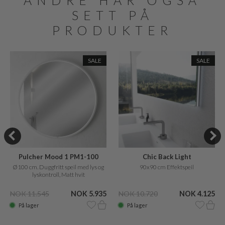
ANDRE HAR OGSÅ
SETT PÅ
PRODUKTER
SALE
SALE
Pulcher Mood 1 PM1-100
Chic Back Light
Ø100 cm. Duggfritt speil med lys og
90x90 cm Effektspeil
lyskontroll, Matt hvit
NOK 11.545
NOK 5.935
NOK 10.720
NOK 4.125
På lager
På lager