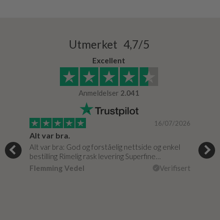
Utmerket 4,7/5
Excellent
Anmeldelser
2.041
/2024
16/07/2026
Alt var bra.
Jeg
og
Alt var bra: God og forståelig nettside og enkel
Jeg 
r
bestilling Rimelig rask levering Superfine…
fikk
Flemming Vedel
Verifisert
Lou
isert