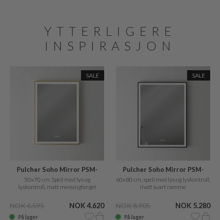
YTTERLIGERE
INSPIRASJON
SALE
SALE
Pulcher Soho Mirror PSM-
Pulcher Soho Mirror PSM-
5070
6080
50x70 cm. Speil med lys og
60x80 cm, speil med lys og lyskontroll,
lyskontroll, matt messingfarget
matt svart ramme
ramme
NOK 6.595
NOK 4.620
NOK 8.905
NOK 5.280
På lager
På lager