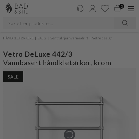
0
HÅNDKLETØRKERE
SALG
Sentral fjernvarmedrift
Vetro design
Vetro DeLuxe 442/3
Vannbasert håndkletørker, krom
SALE