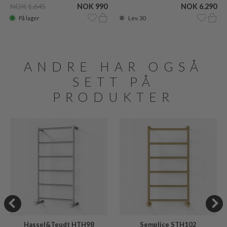
NOK 1.645
NOK 990
NOK 6.290
På lager
Lev. 30
ANDRE HAR OGSÅ
SETT PÅ
PRODUKTER
Hassel&Teudt HTH98
Semplice STH102