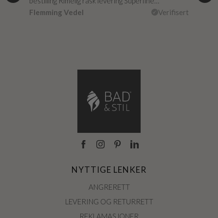
r
bestilling Rimelig rask levering Superfine…
fikk
Flemming Vedel
Verifisert
Lou
isert
NYTTIGE LENKER
ANGRERETT
LEVERING OG RETURRETT
REKLAMASJONER