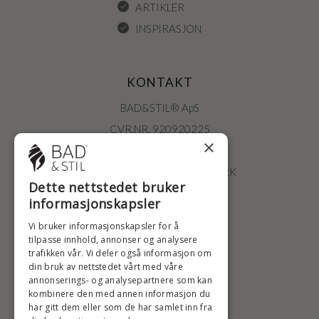
ARTIKLER
INSPIRASJON
KONTAKT
BAD&STIL® ApS
CVR.NR. 920920225
×
ØSTERBROGADE 202
2100 KØBENHAVN • DANMARK
Dette nettstedet bruker
+47 2396 6660
informasjonskapsler
BADSTIL@BADSTIL.NO
Vi bruker informasjonskapsler for å
tilpasse innhold, annonser og analysere
trafikken vår. Vi deler også informasjon om
din bruk av nettstedet vårt med våre
HØYESTE KREDITTVURD
annonserings- og analysepartnere som kan
kombinere den med annen informasjon du
har gitt dem eller som de har samlet inn fra