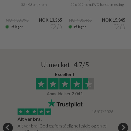
52 x 98 cm, krom
52 x 102h cm, PVD børstet messing
NOK 30.995
NOK 13.365
NOK 36.465
NOK 15.345
På lager
På lager
Utmerket 4,7/5
Excellent
Anmeldelser
2.041
/2024
16/07/2026
Alt var bra.
Jeg
og
Alt var bra: God og forståelig nettside og enkel
Jeg 