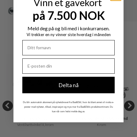
Vinn et gavekort
på 7.500 NOK
Meld deg på og bli med i konkurransen.
RELATERTE
Vi trekker en ny vinner siste hverdag i måneden
PRODUKTER
Delta nå
Du blir automatisk abonnent på nyhetsbrevet fra Bad&Stil, hvor du blant annet vil motta e-
poster med nyheter, tilbud, inspirasjon og mye mer fra Bad&Stils produktsortiment. Du
kan når som helst melde deg av.
Vetro VST02
Vetro Kombi Kit 400 Round
Ventilsettvinkel II, krom
Krom