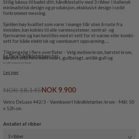
Stilig luksus til badet ditt, håndklestativ med 3 ribber i italiensk
minimalistisk design og produksjon, eksklusivt design i solid
forkrommet messing.
Sjelden høy kvalitet som varer i mange tiår uten å ruste fra
innsiden, kan kobles til alle varmesystemer, sentral- og
fjernvarme og kan bestilles med el-sett for el-varme eller kombi-
sett for både elektrisk og vannbasert oppvarming.
Tilgjengelig i flere overflater - Velg mellom krom, børstet krom,
Se flere håndkletørkere her
børstet stål, hvit, matt svart, gullbelagt, antikk gull og
naturmessing
Les mer
Ekskl. ventilsett, som kjøpes separat - Se relaterte produkter
NOK 18.145
NOK 9.900
Vetro DeLuxe 442/3 - Vannbasert håndkletørker, krom - Mål: 50
x 52h cm.
Antallet af ribber
3 ribber