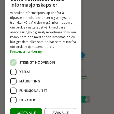
+47 2396 6660
informasjonskapsler
BADSTIL@BADSTIL.NO
Vi bruker informasjonskapsler for å
tilpasse innhold, annonser og analysere
trafikken vår. Vi deler også informasjon om
din bruk av nettstedet vårt med våre
HØYESTE KREDITTVURD
annonserings- og analysepartnere som kan
kombinere den med annen informasjon du
har gitt dem eller som de har samlet inn fra
din bruk av tjenestene deres.
BETALINGSALTERNATIVER
Personvernerklæring
STRENGT NØDVENDIG
TRYGG OG SIKKER NETTHANDEL
YTELSE
MÅLRETTING
FUNKSJONALITET
TRUSTSCORE 4,7
UGRADERT
Excellent
GODTA ALLE
AVVIS ALLE