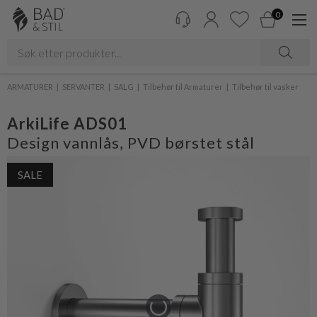
0
ARMATURER
SERVANTER
SALG
Tilbehør til Armaturer
Tilbehør til vasker
ArkiLife ADS01
Design vannlås, PVD børstet stål
SALE