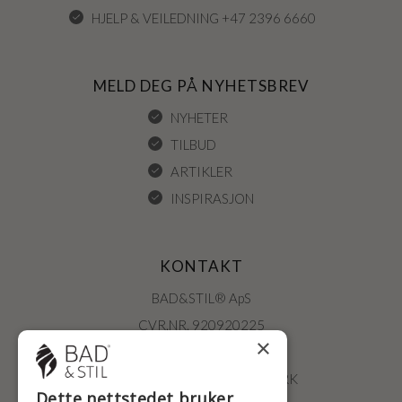
HJELP & VEILEDNING +47 2396 6660
MELD DEG PÅ NYHETSBREV
NYHETER
TILBUD
ARTIKLER
INSPIRASJON
KONTAKT
BAD&STIL® ApS
CVR.NR. 920920225
×
ØSTERBROGADE 202
2100 KØBENHAVN • DANMARK
Dette nettstedet bruker