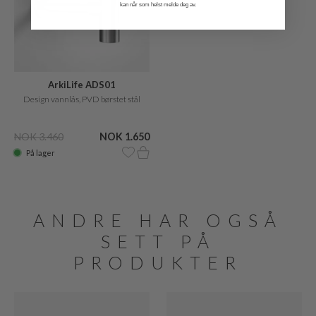
kan når som helst melde deg av.
ArkiLife ADS01
Design vannlås, PVD børstet stål
NOK 3.460
NOK 1.650
På lager
ANDRE HAR OGSÅ
SETT PÅ
PRODUKTER