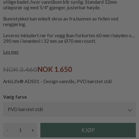
stilige badet, hvor vannlåsen blir synlig. Standard 32mm
utløpsrør og med 5/4" gjenger, justerbar høyde.
Bunnstykket kan enkelt skrus av fra bunnen av fellen ved
rengjøring,
Leveres inkludert rør for vegg (kan forkortes 60 mm i høyden og
290 mm i lengden) i 32 mm og Ø70 mm rosett.
Les mer
Maks lengde fra midtre vannlås til ende av avløpsrør til vegg:
350 mm. Kan forkortes til 70 mm
Maks høyde fra toppen av flensen (mot bunnventilen) til midten
NOK 3.460
NOK 1.650
av avløpsrøret: 120 mm, Kan forkortes til 60 mm.
Kan bestilles i krom, polert messing eller PVD børstet rustfritt
ArkiLife® ADS01 - Design vannlås, PVD børstet stål
stål.
Vælg farve
PVD børstet stål
-
+