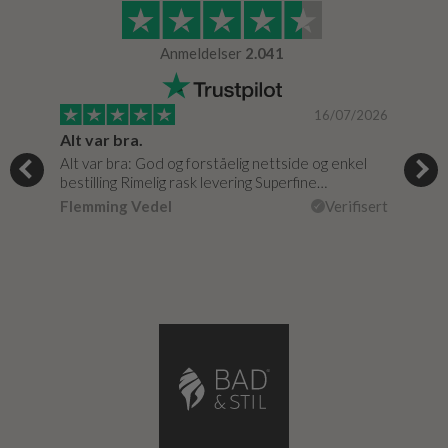
Anmeldelser
2.041
/2024
16/07/2026
Alt var bra.
Jeg
og
Alt var bra: God og forståelig nettside og enkel
Jeg 
r
bestilling Rimelig rask levering Superfine…
fikk
Flemming Vedel
Verifisert
Lou
isert