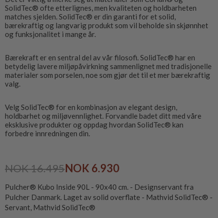
SolidTec® ofte etterlignes, men kvaliteten og holdbarheten
matches sjelden. SolidTec® er din garanti for et solid,
bærekraftig og langvarig produkt som vil beholde sin skjønnhet
og funksjonalitet i mange år.
Bærekraft er en sentral del av vår filosofi. SolidTec® har en
betydelig lavere miljøpåvirkning sammenlignet med tradisjonelle
materialer som porselen, noe som gjør det til et mer bærekraftig
valg.
Velg SolidTec® for en kombinasjon av elegant design,
holdbarhet og miljøvennlighet. Forvandle badet ditt med våre
eksklusive produkter og oppdag hvordan SolidTec® kan
forbedre innredningen din.
NOK 16.495
NOK 6.930
Pulcher® Kubo Inside 90L - 90x40 cm. - Designservant fra
Pulcher Danmark. Laget av solid overflate - Mathvid SolidTec® -
Servant, Mathvid SolidTec®