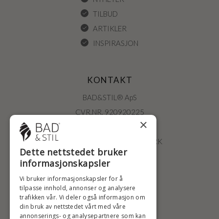
TILBUD
ARTIKLER
INSPIRASJON
KONTAKT
BAD&STIL® ApS
CVR.NR. 920920225
×
ØSTERBROGADE 202
2100 KØBENHAVN • DANMARK
Dette nettstedet bruker
+47 2396 6660
informasjonskapsler
BADSTIL@BADSTIL.NO
Vi bruker informasjonskapsler for å
tilpasse innhold, annonser og analysere
trafikken vår. Vi deler også informasjon om
din bruk av nettstedet vårt med våre
HØYESTE KREDITTVURD
annonserings- og analysepartnere som kan