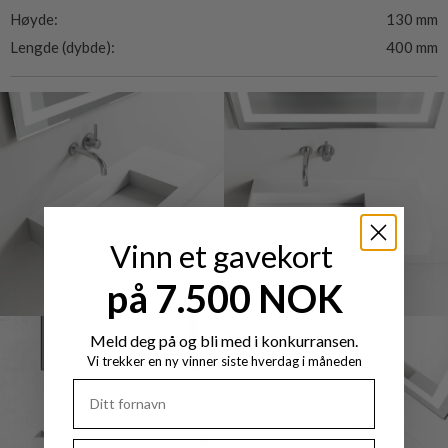
Høyde:
130 mm
Lengde (dybde):
400 mm
Vinn et gavekort
på 7.500 NOK
Meld deg på og bli med i konkurransen.
Vi trekker en ny vinner siste hverdag i måneden