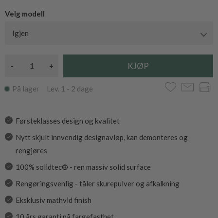
Velg modell
Igjen
-
+
På lager Lev. 1 - 2 dage
Førsteklasses design og kvalitet
Nytt skjult innvendig designavløp, kan demonteres og
rengjøres
100% solidtec® - ren massiv solid surface
Rengøringsvenlig - tåler skurepulver og afkalkning
Eksklusiv mathvid finish
10 års garanti på fargefasthet