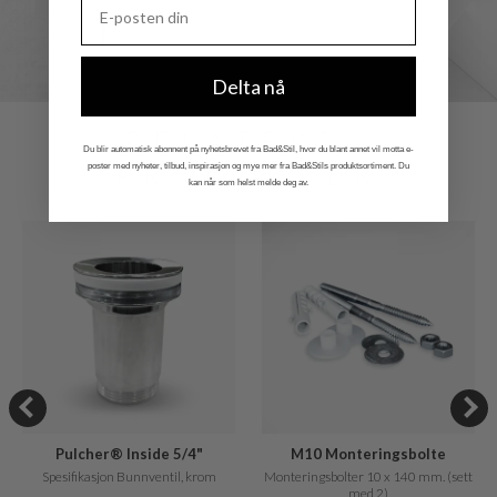
Delta nå
RELATERTE
Du blir automatisk abonnent på nyhetsbrevet fra Bad&Stil, hvor du blant annet vil motta e-
PRODUKTER
poster med nyheter, tilbud, inspirasjon og mye mer fra Bad&Stils produktsortiment. Du
kan når som helst melde deg av.
Pulcher® Inside 5/4"
M10 Monteringsbolte
Spesifikasjon Bunnventil, krom
Monteringsbolter 10 x 140 mm. (sett
med 2)