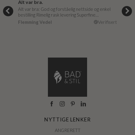
Alt var bra.
Jeg
og
Alt var bra: God og forståelig nettside og enkel
Jeg 
r
bestilling Rimelig rask levering Superfine…
fikk
Flemming Vedel
Verifisert
Lou
isert
NYTTIGE LENKER
ANGRERETT