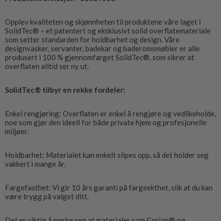
Opplev kvaliteten og skjønnheten til produktene våre laget i
SolidTec® – et patentert og eksklusivt solid overflatemateriale
som setter standarden for holdbarhet og design. Våre
designvasker, servanter, badekar og baderomsmøbler er alle
produsert i 100 % gjennomfarget SolidTec®, som sikrer at
overflaten alltid ser ny ut.
SolidTec® tilbyr en rekke fordeler:
Enkel rengjøring: Overflaten er enkel å rengjøre og vedlikeholde,
noe som gjør den ideell for både private hjem og profesjonelle
miljøer.
Holdbarhet: Materialet kan enkelt slipes opp, så det holder seg
vakkert i mange år.
Fargefasthet: Vi gir 10 års garanti på fargeekthet, slik at du kan
være trygg på valget ditt.
Det er viktig å merke seg at materialer som Corian® og