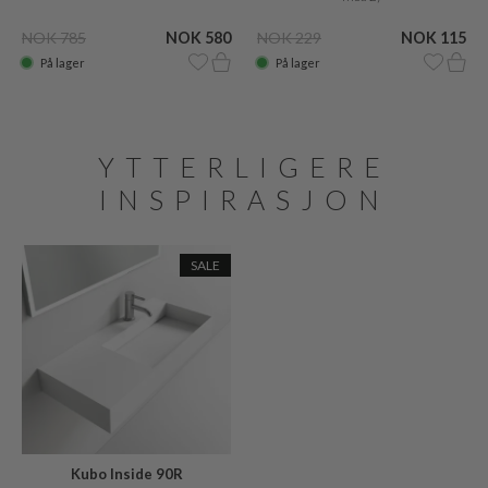
NOK 785
NOK 580
NOK 229
NOK 115
På lager
På lager
YTTERLIGERE
INSPIRASJON
SALE
Kubo Inside 90R