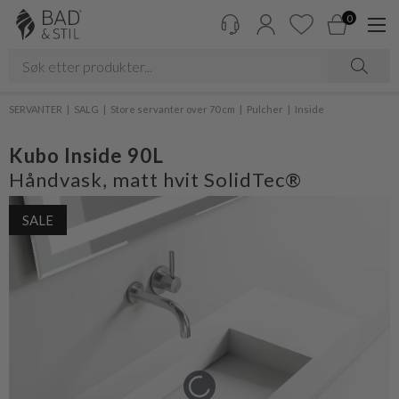
0
SERVANTER
SALG
Store servanter over 70 cm
Pulcher
Inside
Kubo Inside 90L
Håndvask, matt hvit SolidTec®
SALE