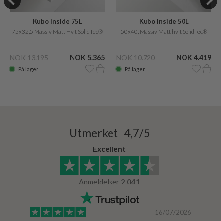
Kubo Inside 75L
Kubo Inside 50L
75x32,5 Massiv Matt Hvit SolidTec®
50x40, Massiv Matt hvit SolidTec®
NOK 13.195
NOK 5.365
NOK 10.720
NOK 4.419
På lager
På lager
Utmerket 4,7/5
Excellent
Anmeldelser
2.041
/2024
16/07/2026