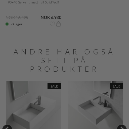
90x40 Servant, matt hvit SolidTec®
NOK 16.495
NOK 6.930
På lager
ANDRE HAR OGSÅ
SETT PÅ
PRODUKTER
SALE
SALE