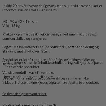
Inside 90 er vår nyeste designvask med skjult sluk, hvor sluket er
utformet som en smal avløpsspalte.
Mål: 90 x 40 x 13h cm.
Vekt: 15 kg.
Praktisk og smart vask i lekker design med smart skjult avløp,
som kan skilles og rengjøres.
Laget i massiv kvalitet i solide SolidTec®, som har en deilig og
eksklusiv matt hvit overflate.
Produktet er lett å rengjøre, tåler f.eks. avkalkingsmidler og
Vasken leveres uten kranhull, kranhullsboring kan kjøpes separat
skurepulver.
- Se relaterte produkter.
Venstre modell = vask til venstre.
Høyre modell = servant til høyre.
Beslag, monteringsbolter, bunnventil og vannlås er ikke
inkludert, disse delene kjøpes separat - Se relaterte produkter.
Se flere designservanter her
Produktinformasjon - SolidTec®