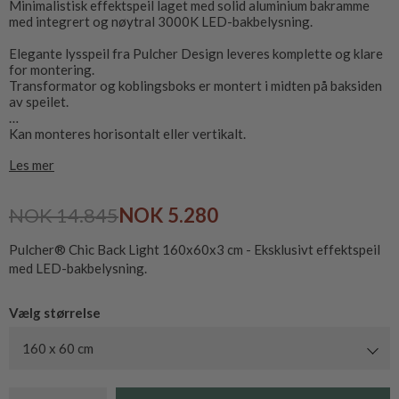
Minimalistisk effektspeil laget med solid aluminium bakramme
med integrert og nøytral 3000K LED-bakbelysning.
Elegante lysspeil fra Pulcher Design leveres komplette og klare
for montering.
Transformator og koblingsboks er montert i midten på baksiden
av speilet.
Kan monteres horisontalt eller vertikalt.
CE-merket og IP44-godkjent, kobles direkte til 230V.
Les mer
NOK 14.845
NOK 5.280
Pulcher® Chic Back Light 160x60x3 cm - Eksklusivt effektspeil
med LED-bakbelysning.
Vælg størrelse
160 x 60 cm