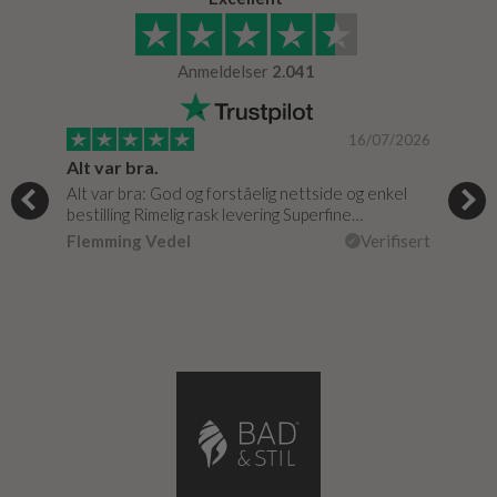
Anmeldelser
2.041
/0020
16/07/2026
Alt var bra.
Jeg
Alt var bra: God og forståelig nettside og enkel
Jeg 
bestilling Rimelig rask levering Superfine…
fikk
isert
Flemming Vedel
Verifisert
Lou