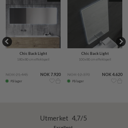
Chic Back Light
Chic Back Light
180x80 cm effektspeil
100x80 cm effektspeil
NOK 21.445
NOK 7.920
NOK 12.370
NOK 4.620
På lager
På lager
Utmerket 4,7/5
Excellent