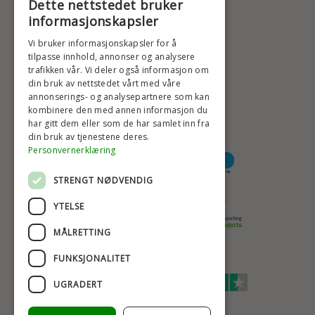
Dette nettstedet bruker
+47 2396 6660
informasjonskapsler
BADSTIL@BADSTIL.NO
Vi bruker informasjonskapsler for å
tilpasse innhold, annonser og analysere
trafikken vår. Vi deler også informasjon om
din bruk av nettstedet vårt med våre
HØYESTE KREDITTVURD
annonserings- og analysepartnere som kan
kombinere den med annen informasjon du
har gitt dem eller som de har samlet inn fra
din bruk av tjenestene deres.
BETALINGSALTERNATIVER
Personvernerklæring
STRENGT NØDVENDIG
TRYGG OG SIKKER NETTHANDEL
YTELSE
MÅLRETTING
FUNKSJONALITET
TRUSTSCORE 4,7
UGRADERT
Excellent