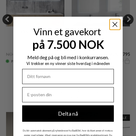
Vinn et gavekort
Chic Back Light
Chic Back Light
180x60 cm Effektspeil
80x60 cm effektspeil
på 7.500 NOK
NOK 16.165
NOK 6.600
NOK 9.070
NOK 3.795
Meld deg på og bli med i konkurransen.
På lager
På lager
Vi trekker en ny vinner siste hverdag i måneden
YTTERLIGERE
INSPIRASJON
Delta nå
SALE
SALE
Du blir automatisk abonnent på nyhetsbrevet fra Bad&Stil, hvor du blant annet vil motta e-
poster med nyheter, tilbud, inspirasjon og mye mer fra Bad&Stils produktsortiment. Du