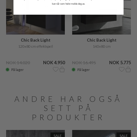
kan når som helst melde deg av.
Chic Back Light
Chic Back Light
120x80 cm effektspeil
140x80 cm
NOK 14.020
NOK 4.950
NOK 16.495
NOK 5.775
På lager
På lager
ANDRE HAR OGSÅ
SETT PÅ
PRODUKTER
SALE
SALE