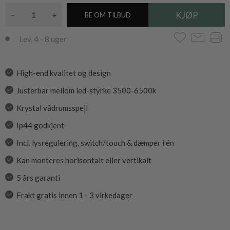
-
+
BE OM TILBUD
Lev. 4 - 8 uger
High-end kvalitet og design
Justerbar mellom led-styrke 3500-6500k
Krystal vådrumsspejl
Ip44 godkjent
Incl. lysregulering, switch/touch & dæmper i én
Kan monteres horisontalt eller vertikalt
5 års garanti
Frakt gratis innen 1 - 3 virkedager