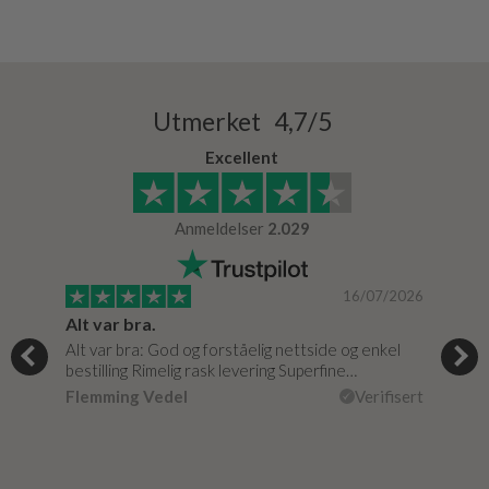
Utmerket 4,7/5
Excellent
Anmeldelser
2.029
/0020
16/07/2026
Alt var bra.
Jeg
Alt var bra: God og forståelig nettside og enkel
Jeg 
bestilling Rimelig rask levering Superfine…
fikk
isert
Flemming Vedel
Verifisert
Lou