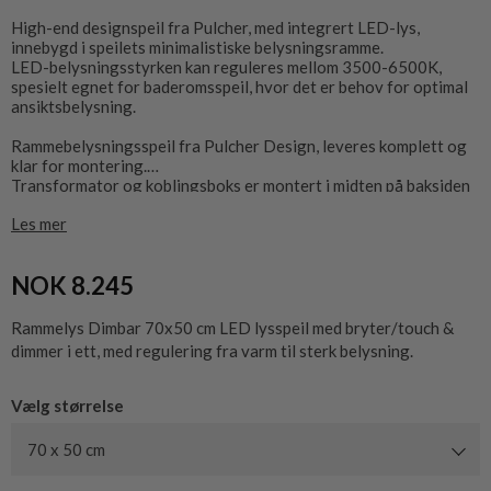
High-end designspeil fra Pulcher, med integrert LED-lys,
innebygd i speilets minimalistiske belysningsramme.
LED-belysningsstyrken kan reguleres mellom 3500-6500K,
spesielt egnet for baderomsspeil, hvor det er behov for optimal
ansiktsbelysning.
Rammebelysningsspeil fra Pulcher Design, leveres komplett og
klar for montering.
Transformator og koblingsboks er montert i midten på baksiden
av speilet.
Les mer
Kan monteres horisontalt eller vertikalt, berørings/bryteren
monteres på siden av speilet, i nedre høyre hjørne, monteres
NOK 8.245
speilet i den andre retningen vil berøring/bryteren være plassert
nederst eller øverst.
Rammelys Dimbar 70x50 cm LED lysspeil med bryter/touch &
CE-merket og IP44-godkjent, kobles direkte til 230V.
dimmer i ett, med regulering fra varm til sterk belysning.
Speildybde inkl. bakkant er 35 mm.
Vælg størrelse
70 x 50 cm