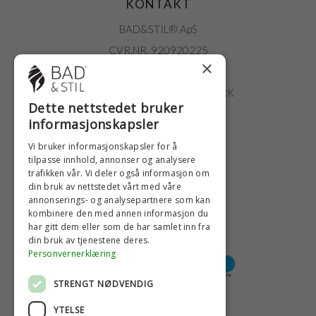
KONTAKT
BAD&STIL® ApS
CVR.NR. 920920225
×
ØSTERBROGADE 202
2100 KØBENHAVN • DANMARK
Dette nettstedet bruker
+47 2396 6660
informasjonskapsler
BADSTIL@BADSTIL.NO
Vi bruker informasjonskapsler for å
tilpasse innhold, annonser og analysere
trafikken vår. Vi deler også informasjon om
din bruk av nettstedet vårt med våre
HØYESTE KREDITTVURD
annonserings- og analysepartnere som kan
kombinere den med annen informasjon du
har gitt dem eller som de har samlet inn fra
din bruk av tjenestene deres.
BETALINGSALTERNATIVER
Personvernerklæring
STRENGT NØDVENDIG
TRYGG OG SIKKER NETTHANDEL
YTELSE