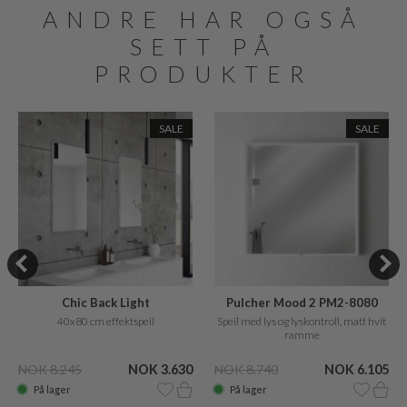
ANDRE HAR OGSÅ
SETT PÅ
PRODUKTER
SALE
SALE
Chic Back Light
Pulcher Mood 2 PM2-8080
40x80 cm effektspeil
Speil med lys og lyskontroll, matt hvit
ramme
NOK 8.245
NOK 3.630
NOK 8.740
NOK 6.105
På lager
På lager