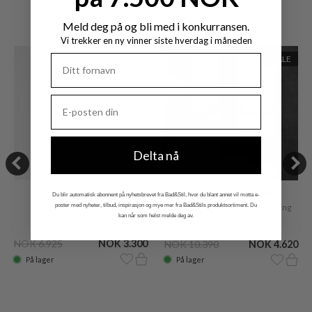
PRODUKTER
Meld deg på og bli med i konkurransen.
Vi trekker en ny vinner siste hverdag i måneden
SALE
Delta nå
Frame Light Dimmable
Frame Light Dimmable
Du blir automatisk abonnent på nyhetsbrevet fra Bad&Stil, hvor du blant annet vil motta e-
60x40 cm LED-lysspeil med
poster med nyheter, tilbud, inspirasjon og mye mer fra Bad&Stils produktsortiment. Du
80x60 cm lysspeil med regulering
regulering
kan når som helst melde deg av.
NOK 6.925
NOK 3.300
NOK 10.390
NOK 4.620
På lager
På lager