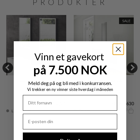
PRODUKTER
SALE
Vinn et gavekort
på 7.500 NOK
Frame Light Dimmable
Frame Light Dimmable
Meld deg på og bli med i konkurransen.
30x90 cm LED-lysspeil med
70x50 cm LED-lysspeil med
Vi trekker en ny vinner siste hverdag i måneden
regulering
regulering
NOK 8.245
NOK 3.630
NOK 8.245
På lager
Lev. 4 - 8 uger