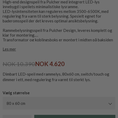
High-end designspeil fra Pulcher med integrert LED-lys
innebygd i speilets minimalistiske lysramme.
LED-lysintensiteten kan reguleres mellom 3500-6500K, med
regulering fra varm til sterk belysning. Spesielt egnet for
baderomsspeil der det kreves optimal ansiktsbelysning.
Rammebelysningsspeil fra Pulcher Design, leveres komplett og
klar for montering.
Transformator og koblingsboks er montert i midten på baksiden
av speilet.
Les mer
Kan monteres horisontalt eller vertikalt, berørings/bryteren
monteres på siden av speilet, i nedre høyre hjørne, monteres
NOK 10.390
NOK 4.620
speilet i den andre retningen vil berøring/bryteren være plassert
nederst eller øverst.
Dimbart LED-speil med rammelys, 80x60 cm, switch/touch og
CE-merket og IP44-godkjent, kobles direkte til 230V.
dimmer i ett, med regulering fra varmt til sterkt lys.
Speildybde inkl. bakkant er 35 mm.
Vælg størrelse
80 x 60 cm