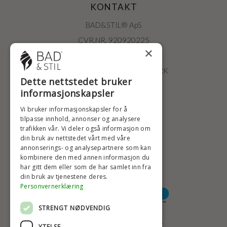
KONTAKT
BAD&STIL® ApS
CVR.NR. 920920225
×
ØSTERBROGADE 202
2100 KØBENHAVN • DANMARK
Dette nettstedet bruker
+47 2396 6660
informasjonskapsler
BADSTIL@BADSTIL.NO
Vi bruker informasjonskapsler for å
tilpasse innhold, annonser og analysere
trafikken vår. Vi deler også informasjon om
din bruk av nettstedet vårt med våre
HØYESTE KREDITTVURD
annonserings- og analysepartnere som kan
kombinere den med annen informasjon du
har gitt dem eller som de har samlet inn fra
din bruk av tjenestene deres.
BETALINGSALTERNATIVER
Personvernerklæring
STRENGT NØDVENDIG
TRYGG OG SIKKER NETTHANDEL
YTELSE