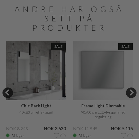
ANDRE HAR OGSÅ
SETT PÅ
PRODUKTER
SALE
SALE
Chic Back Light
Frame Light Dimmable
40x80 cm effektspeil
90x80 cm LED-lysspeil med
regulering
NOK 8.245
NOK 3.630
NOK 11.545
NOK 5.115
På lager
På lager