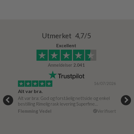
Utmerket 4,7/5
Excellent
Anmeldelser
2.041
/2024
16/07/2026
Alt var bra.
Jeg
og
Alt var bra: God og forståelig nettside og enkel
Jeg 
r
bestilling Rimelig rask levering Superfine…
fikk
Flemming Vedel
Verifisert
Lou
isert