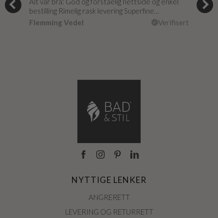
og
Alt var bra: God og forståelig nettside og enkel
Jeg 
r
bestilling Rimelig rask levering Superfine…
fikk
Flemming Vedel
Verifisert
Lou
isert
NYTTIGE LENKER
ANGRERETT
LEVERING OG RETURRETT