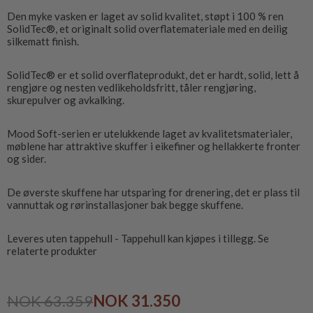
Den myke vasken er laget av solid kvalitet, støpt i 100 % ren
SolidTec®, et originalt solid overflatemateriale med en deilig
silkematt finish.
SolidTec® er et solid overflateprodukt, det er hardt, solid, lett å
rengjøre og nesten vedlikeholdsfritt, tåler rengjøring,
skurepulver og avkalking.
Mood Soft-serien er utelukkende laget av kvalitetsmaterialer,
møblene har attraktive skuffer i eikefiner og hellakkerte fronter
og sider.
De øverste skuffene har utsparing for drenering, det er plass til
vannuttak og rørinstallasjoner bak begge skuffene.
Leveres uten tappehull - Tappehull kan kjøpes i tillegg. Se
relaterte produkter
NOK 63.359
NOK 31.350