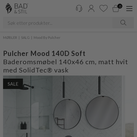
0
MØBLER
SALG
Mood By Pulcher
Pulcher Mood 140D Soft
Baderomsmøbel 140x46 cm, matt hvit
med SolidTec® vask
SALE