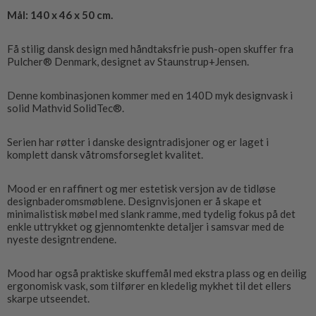
Mål: 140 x 46 x 50 cm.
Få stilig dansk design med håndtaksfrie push-open skuffer fra
Pulcher® Denmark, designet av Staunstrup+Jensen.
Denne kombinasjonen kommer med en 140D myk designvask i
solid Mathvid SolidTec®.
Serien har røtter i danske designtradisjoner og er laget i
komplett dansk våtromsforseglet kvalitet.
Mood er en raffinert og mer estetisk versjon av de tidløse
designbaderomsmøblene. Designvisjonen er å skape et
minimalistisk møbel med slank ramme, med tydelig fokus på det
enkle uttrykket og gjennomtenkte detaljer i samsvar med de
nyeste designtrendene.
Mood har også praktiske skuffemål med ekstra plass og en deilig
ergonomisk vask, som tilfører en kledelig mykhet til det ellers
skarpe utseendet.