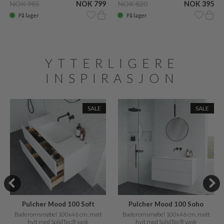
NOK 985
NOK 799
NOK 820
NOK 395
På lager
På lager
YTTERLIGERE
INSPIRASJON
SALE
SALE
Pulcher Mood 100 Soft
Pulcher Mood 100 Soho
Baderomsmøbel 100x46 cm, matt
Baderomsmøbel 100x46 cm, matt
hvit med SolidTec® vask
hvit med SolidTec® vask