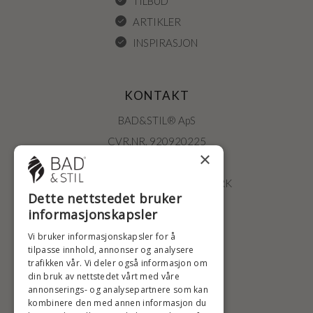
TILBUD
ARTIKLER
INSPIRASJON
KONTAKT
BAD&STIL® ApS
CVR.NR. 920920225
×
ØSTERBROGADE 202
2100 KØBENHAVN • DANMARK
Dette nettstedet bruker
+47 2396 6660
informasjonskapsler
BADSTIL@BADSTIL.NO
Vi bruker informasjonskapsler for å
tilpasse innhold, annonser og analysere
trafikken vår. Vi deler også informasjon om
din bruk av nettstedet vårt med våre
HØYESTE KREDITTVURD
annonserings- og analysepartnere som kan
kombinere den med annen informasjon du