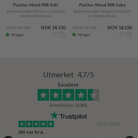
Pulcher Mood 90R Soft
Pulcher Mood 90R Soho
Baderomsmøbel 90x46 cm, matt hvit
Baderomsmøbel 90x46 cm, Mathvid
med SolidTec® vask
m/ SolidTec® vask
NOK 39.435
NOK 18.150
NOK 39.435
NOK 18.150
På lager
På lager
Utmerket 4,7/5
Excellent
Anmeldelser
2.041
/2024
16/07/2026
Alt var bra.
Jeg