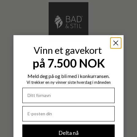
Vinn et gavekort
på 7.500 NOK
NYTTIGE LENKER
Meld deg på og bli med i konkurransen.
ANGRERETT
Vi trekker en ny vinner siste hverdag i måneden
LEVERING OG RETURRETT
REKLAMASJONER
FRAKT
INNSTILLINGER FOR INFORMASJONSKAPSLER
Delta nå
VI GARANTERER