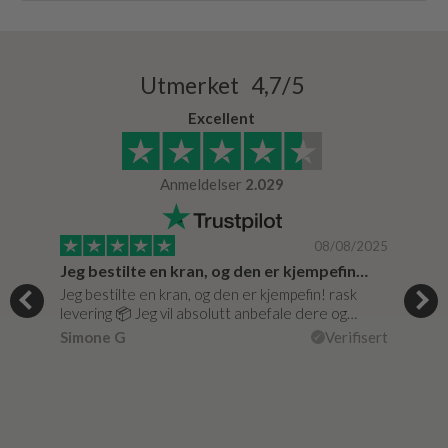
Utmerket 4,7/5
Excellent
Anmeldelser
2.029
/0020
08/08/2025
Jeg bestilte en kran, og den er kjempefin…
Supe
Jeg bestilte en kran, og den er kjempefin! rask
Supe
levering 📦 Jeg vil absolutt anbefale dere og…
isert
vare 
Simone G
Verifisert
Lise