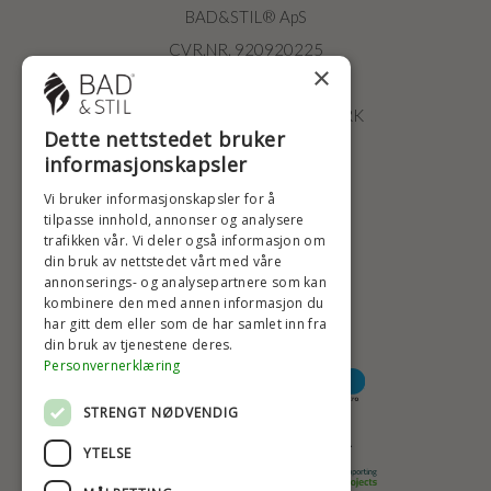
BAD&STIL® ApS
CVR.NR. 920920225
×
ØSTERBROGADE 202
2100 KØBENHAVN • DANMARK
Dette nettstedet bruker
+47 2396 6660
informasjonskapsler
BADSTIL@BADSTIL.NO
Vi bruker informasjonskapsler for å
tilpasse innhold, annonser og analysere
trafikken vår. Vi deler også informasjon om
din bruk av nettstedet vårt med våre
HØYESTE KREDITTVURD
annonserings- og analysepartnere som kan
kombinere den med annen informasjon du
har gitt dem eller som de har samlet inn fra
din bruk av tjenestene deres.
BETALINGSALTERNATIVER
Personvernerklæring
STRENGT NØDVENDIG
TRYGG OG SIKKER NETTHANDEL
YTELSE