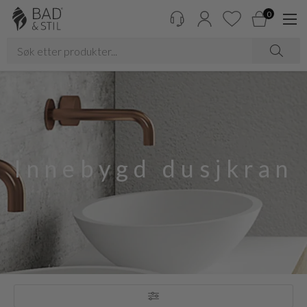
0
Innebygd dusjkran