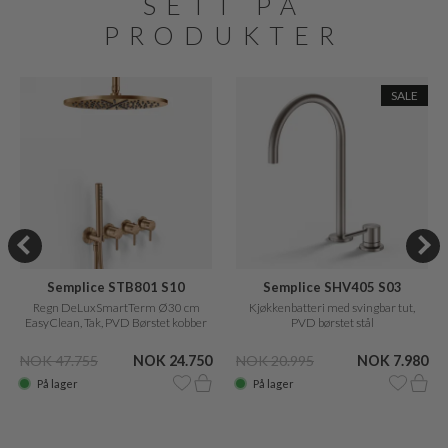
SETT PÅ
PRODUKTER
SALE
Semplice STB801 S10
Semplice SHV405 S03
Regn DeLuxSmartTerm Ø30 cm
Kjøkkenbatteri med svingbar tut,
EasyClean, Tak, PVD Børstet kobber
PVD børstet stål
NOK 47.755
NOK 24.750
NOK 20.995
NOK 7.980
På lager
På lager