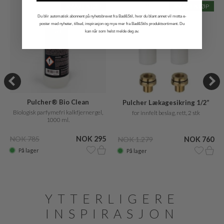
SMART KJØP
SMART KJØP
Du blir automatisk abonnent på nyhetsbrevet fra Bad&Stil, hvor du blant annet vil motta e-
poster med nyheter, tilbud, inspirasjon og mye mer fra Bad&Stils produktsortiment. Du
kan når som helst melde deg av.
Pulcher® Bio Clean
Pulcher Lækagesikring 1/2”
Biologisk parfymefri kalkfjernergel,
for innfelt beslag, rett, 2 stk
1000 ml.
NOK 785
NOK 295
NOK 1.279
NOK 760
På lager
På lager
YTTERLIGERE
INSPIRASJON