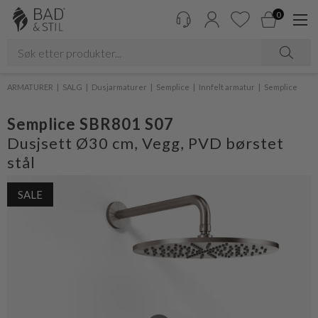
0
ARMATURER
SALG
Dusjarmaturer
Semplice
Innfelt armatur
Semplice
Semplice SBR801 S07
Dusjsett Ø30 cm, Vegg, PVD børstet
stål
SALE