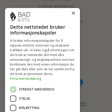
CVR.NR. 920920225
×
ØSTERBROGADE 202
2100 KØBENHAVN • DANMARK
Dette nettstedet bruker
+47 2396 6660
informasjonskapsler
BADSTIL@BADSTIL.NO
Vi bruker informasjonskapsler for å
tilpasse innhold, annonser og analysere
trafikken vår. Vi deler også informasjon om
HØYESTE KREDITTVURD
din bruk av nettstedet vårt med våre
annonserings- og analysepartnere som kan
kombinere den med annen informasjon du
har gitt dem eller som de har samlet inn fra
din bruk av tjenestene deres.
BETALINGSALTERNATIVER
Personvernerklæring
STRENGT NØDVENDIG
TRYGG OG SIKKER NETTHANDEL
YTELSE
MÅLRETTING