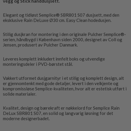
vegg og Stick hånddusjsett.
Elegant og tidløst Semplice® SBR801 S07 dusjsett, med den
eksklusive Rain DeLuxe Ø30 cm. Easy Clean hodedusjen.
Stilig dusjkran for montering i den originale Pulcher Semplice®-
serien, håndbygd i København siden 2000, designet av Coll og
Jensen, produsert av Pulcher Danmark.
Leveres komplett inkludert innfelt boks og utvendige
monteringsdeler i PVD-børstet stål.
Vakkert utformet dusjgarnityr i et stilig og komplett design, alt
er gjennomtenkt med gode detaljer, levert i den velkjente og
kompromissløse Semplice-kvaliteten, hvor alt er estetisk utført i
solide materialer.
Kvalitet, design og bærekraft er nøkkelord for Semplice Rain
DeLux SBR801 S07, en solid og langvarig løsning for det
moderne designerbadet.