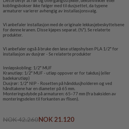
Dette betyr at rør og overgangsstykker, dekselvinkler eller
koblingsbokser ikke følger med til dusjsettet, da typene
armaturer varierer avhengig av installasjonsvalg.
Vi anbefaler installasjon med de originale lekkasjebeskyttelsene
for denne kranen. Disse kjøpes separat. (½"). Se relaterte
produkter.
Vi anbefaler også å bruke den løse utløpshylsen PLA 1/2" for
installasjon av dusjrør - Se relaterte produkter
Innløpskobling: 1/2" MUF
Kranutløp: 1/2" MUF - utløp oppover er for takdusj (eller
badekarutløp)
Dusjrør: 1/2" NIP - Rosetten på hånddusjholderen og ved
håndtakene har en diameter på 65 mm.
Monteringsdybde på armaturen: 65–77 mm (fra baksiden av
monteringsdelen til forkanten av flisen).
NOK 42.260
NOK 21.120