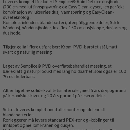
Leveres komplett inkludert Semplice® Rain DeLuxe dusjhode
Ø30 cm med luftinnsprøytning og EasyClean-dyser, i en perfekt
kombinasjon av luksuriøs dusj, vannsparing og EasyClean-
dyseteknologi.
Komplett inkludert blandebatteri, utenpåliggende deler, Stick
hånddusj, hånddusjholder, lux-flex 150 cm dusjslange, dusjarm og
dusjhode.
Tilgjengelig i flere utførelser: Krom, PVD-børstet stål, matt
svart og naturlig messing
Laget av Semplice® PVD overflatebehandlet messing, et
bærekraftig naturprodukt med lang holdbarhet, som også er 100
% resirkulerbart.
Alt er laget av solide kvalitetsmaterialer, med 5 års dryppgaranti
på keramiske skiver og 20 års garanti på reservedeler.
Settet leveres komplett med alle monteringsdelene til
blandebatteriet.
Rørleggeren må levere standard PEX-rør og -koblinger til
innløpet og mellom kranen og dusjen.