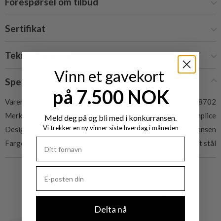
Forespørsel om tilbud
Sertifikat
Teknisk tegning
Vinn et gavekort
Spesifikasjoner
på 7.500 NOK
Varenummer:
7352318702
Merke:
Semplice
Meld deg på og bli med i konkurransen.
Vi trekker en ny vinner siste hverdag i måneden
Designer:
Coll & Jensen
Farge:
PVD børstet stål
RELATERTE
PRODUKTER
Delta nå