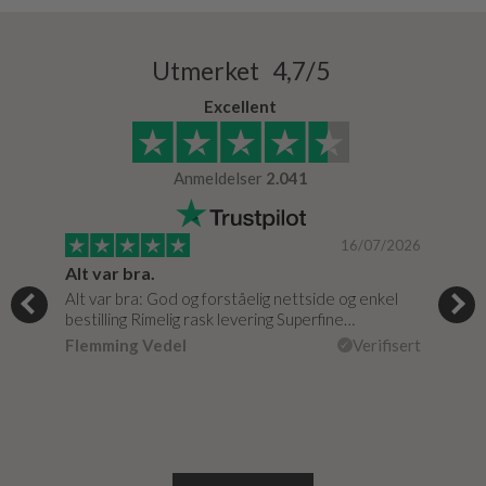
Utmerket 4,7/5
Excellent
Anmeldelser
2.041
/2024
16/07/2026
Alt var bra.
Jeg
og
Alt var bra: God og forståelig nettside og enkel
Jeg 
r
bestilling Rimelig rask levering Superfine…
fikk
Flemming Vedel
Verifisert
Lou
isert