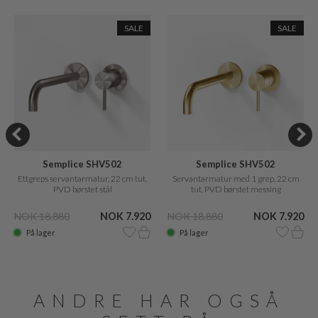
SALE
SALE
Semplice SHV502
Semplice SHV502
Ettgreps servantarmatur, 22 cm tut,
Servantarmatur med 1 grep, 22 cm
PVD børstet stål
tut, PVD børstet messing
NOK 18.880
NOK 7.920
NOK 18.880
NOK 7.920
På lager
På lager
ANDRE HAR OGSÅ