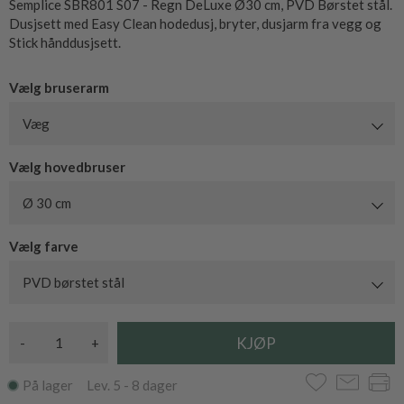
Semplice SBR801 S07 - Regn DeLuxe Ø30 cm, PVD Børstet stål.
Dusjsett med Easy Clean hodedusj, bryter, dusjarm fra vegg og
Stick hånddusjsett.
Vælg bruserarm
Væg
Vælg hovedbruser
Ø 30 cm
Vælg farve
PVD børstet stål
-
+
På lager Lev. 5 - 8 dager